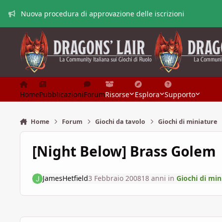
Vai al contenuto
Nuova procedura di approvazione delle iscrizioni
Home
Pubblicazioni
Forum
Risorse
Esplora
Supporto
Home
Forum
Giochi da tavolo
Giochi di miniature
[Night Below] Brass Golem
JamesHetfield
3 Febbraio 2008
18 anni
in
Giochi di min