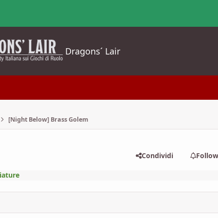
Dragons´ Lair
[Night Below] Brass Golem
Condividi
Follo
iature