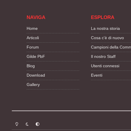
NAVIGA
ESPLORA
Home
La nostra storia
Articoli
Cosa c'è di nuovo
Forum
Campioni della Comm
Gilde PbF
Il nostro Staff
Blog
Utenti connessi
Download
Eventi
Gallery
Modalità chiara
Modalità scura
Segui la preferenza del sistema