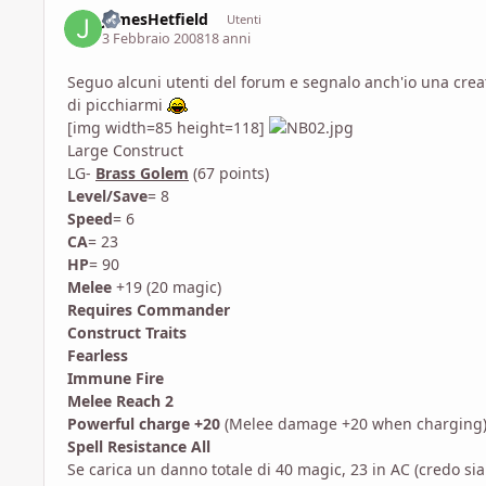
JamesHetfield
Utenti
3 Febbraio 2008
18 anni
Seguo alcuni utenti del forum e segnalo anch'io una creat
di picchiarmi
[img width=85 height=118]
Large Construct
LG-
Brass Golem
(67 points)
Level/Save
= 8
Speed
= 6
CA
= 23
HP
= 90
Melee
+19 (20 magic)
Requires Commander
Construct Traits
Fearless
Immune Fire
Melee Reach 2
Powerful charge +20
(Melee damage +20 when charging
Spell Resistance All
Se carica un danno totale di 40 magic, 23 in AC (credo sia