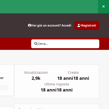
Nas
Hai già un account? Accedi
Registrati
Cerca...
Visualizzazioni
Creata
2,9k
18 anni
18 anni
wer
Ultima risposta
18 anni
18 anni