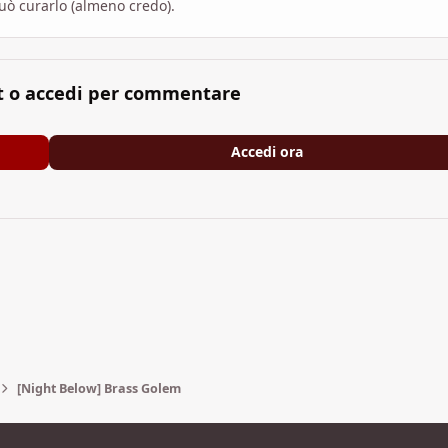
può curarlo (almeno credo).
t o accedi per commentare
Accedi ora
[Night Below] Brass Golem