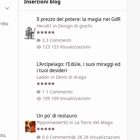
Inserzioni blog
ment_449312
Statistiche Autore
Il prezzo del potere: la magia nei GdR
Il prezzo del potere: la magia nei GdR
itto
Hero81
in
Design di giochi
3 Commenti
123 Visualizzazioni
L'Arcipelago: l'Edùle, i suoi miraggi ed i tuoi desideri
L'Arcipelago: l'Edùle, i suoi miraggi ed
i tuoi desideri
Ladon
in
Denti di drago
1 Commento
109 Visualizzazioni
Un po' di restauro
Un po' di restauro
Pippomaster92
in
La Torre del Mago
sto,
0 Commenti
28 Visualizzazioni