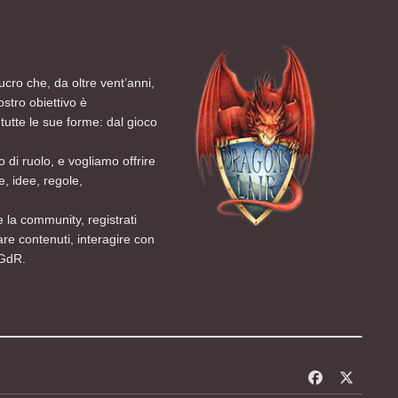
ucro che, da oltre vent’anni,
ostro obiettivo è
tutte le sue forme: dal gioco
 di ruolo, e vogliamo offrire
, idee, regole,
 la community, registrati
are contenuti, interagire con
 GdR.
f
x
a