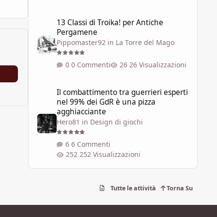
13 Classi di Troika! per Antiche Pergamene
13 Classi di Troika! per Antiche
Pergamene
Pippomaster92
in
La Torre del Mago
0 Commenti
26 Visualizzazioni
Il combattimento tra guerrieri esperti nel 99% dei GdR è 
Il combattimento tra guerrieri esperti
nel 99% dei GdR è una pizza
agghiacciante
Hero81
in
Design di giochi
6 Commenti
252 Visualizzazioni
Tutte le attività
Torna Su