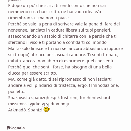
E dopo un po' che scrivi ti rendi conto che non sai
nemmeno cosa hai scritto, ne hai vaga idea e/o
rimembranza...ma non ti piace.
Perchè se vale la pena di scrivere vale la pena di fare del
nonsense, lanciato in caduta libera sui tuoi pensieri,
assecondando un assolo di chitarra con le parole che ti
sferzano il viso e ti portano a confidarti col mondo.
Ma l'assolo finisce e tu non sei ancora abbastanza (oppure
sei troppo) ubriaco per lasciarti andare. Ti senti frenato,
inibito, ancora non libero di esprimere quel che senti.
Perchè quel che senti, forse, ha bisogno di una bella
ciucca per essere scritto.
MA, come già detto, ti sei ripromesso di non lasciarti
andare a voli pindarici di tristezza, ergo, filminodazione,
poi letto.
Snakavasta spanizghespik fustireni, forehentesfiord
missimissi yjidiotyj yjidiomomji.
Arkmadò, Spaniz!
Segnala