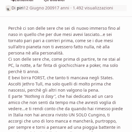
Di
piri
12 Giugno 2009
17 anni
· 1.492 visualizzazioni
Perchè ci son delle sere che sei di nuovo immerso fino al
naso in quello che per due mesi avevi lasciato...e sei
tornato pari pari a com'eri prima, come se i due mesi
sull'altro pianeta non ti avessero fatto nulla, nè alla
persona nè alla personalità.
Ci son delle sere che, come prima di partire, te ne stai al
PC, la notte, a far finta di giochicchiare a poker, ma solo
perchè ti annoi.
E bevi birra FORST, che tanto ti mancava negli States.
Ascolti Jethro Tull, ma solo quelli di molto prima che
nascessi, perchè gli altri non valgono la pena.
E parte
"Nothing is Easy"
, che hai dedicato ad un caro
amico che non senti da tempo ma che avresti voglia di
vedere...e ti rendi conto che da quando hai rimesso piede
in Italia non hai ancora rivisto UN SOLO Cungino, ti
accorgi che uno di loro manca e mancherà, purtroppo,
per sempre e torni a pensare ad una pioggia battente in