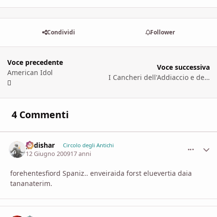
Condividi
Follower
Voce precedente
Voce successiva
American Idol
I Cancheri dell'Addiaccio e del Cuoco
4 Commenti
padishar
comment_
Stati
Circolo degli Antichi
12 Giugno 2009
17 anni
forehentesfiord Spaniz.. enveiraida forst eluevertia daia
tananaterim.