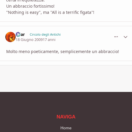
Un abbraccio fortissimo!
"Nothing is easy", ma "All is a terrific figata"!
Shar
comment_
Stati
Circolo degli Antichi
18 Giugno 2009
17 anni
Molto meno poeticamente, semplicemente un abbraccio!
NAVIGA
Home