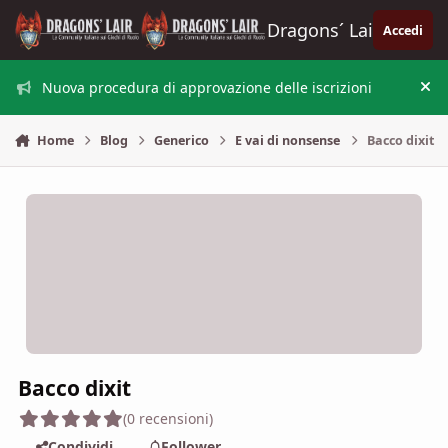
Vai al contenuto
Dragons´ Lair
Accedi
Nuova procedura di approvazione delle iscrizioni
Nas
Home
Blog
Generico
E vai di nonsense
Bacco dixit
Bacco dixit
(0 recensioni)
Condividi
Follower