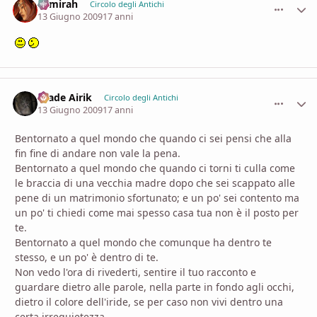
Samirah
comment_
Stati
Circolo degli Antichi
13 Giugno 2009
17 anni
Hiade Airik
comment_
Stati
Circolo degli Antichi
13 Giugno 2009
17 anni
Bentornato a quel mondo che quando ci sei pensi che alla
fin fine di andare non vale la pena.
Bentornato a quel mondo che quando ci torni ti culla come
le braccia di una vecchia madre dopo che sei scappato alle
pene di un matrimonio sfortunato; e un po' sei contento ma
un po' ti chiedi come mai spesso casa tua non è il posto per
te.
Bentornato a quel mondo che comunque ha dentro te
stesso, e un po' è dentro di te.
Non vedo l'ora di rivederti, sentire il tuo racconto e
guardare dietro alle parole, nella parte in fondo agli occhi,
dietro il colore dell'iride, se per caso non vivi dentro una
certa irrequietezza.