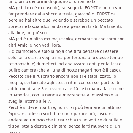
un giorno dei primi di giugno di un anno fa.
MA (ed il ma è majuscolo), sorseggi la FORST e non ti vuoi
far prendere dalla sbornia triste, giacchè di FORST da
bere ne hai altre due, volendo e sarebbe un peccato
sprecarle lasciandosi andare a pensieri tristi. Ma ti senti,
alla fine, un po' solo.
MA (ed è un altro ma majuscolo), domani sai che sarai con
altri Amici e non vedi l'ora.
E diciamocelo, è solo la noja che ti fa pensare di essere
solo...e la scarsa voglia (ma per fortuna allo stesso tempo
responsabile) di metterti ad analizzare i dati per la tesi o
pulire camera (che all'una di notte magari non è il caso).
Peccato che il fusorario ancora non si è stabilizzato...o
meglio, sei tornato agli stessi ritmi con cui sei partito: ti
addormenti alle 3 e ti svegli alle 10...e ti manca fare come
in America, con la nanna a mezzanotte al massimo e la
sveglia intorno alle 7.
Perchè si deve ripartire, non ci si può fermare un attimo.
Riposarsi adesso vuol dire non ripartire più, lasciarsi
andare ad un ozio che ti risucchia in un vortice di nulla e
ti sballotta a destra e sinistra, senza farti muovere di un
passo.