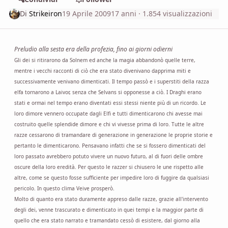
Di
Strikeiron
19 Aprile 2009
17 anni
· 1.854 visualizzazioni
Preludio alla sesta era della profezia, fino ai giorni odierni
Gli dei si ritirarono da Solnem ed anche la magia abbandonò quelle terre,
mentre i vecchi racconti di ciò che era stato divenivano dapprima miti e
successivamente venivano dimenticati. Il tempo passò e i superstiti della razza
elfa tornarono a Laivor, senza che Selvans si opponesse a ciò. I Draghi erano
stati e ormai nel tempo erano diventati essi stessi niente più di un ricordo. Le
loro dimore vennero occupate dagli Elfi e tutti dimenticarono chi avesse mai
costruito quelle splendide dimore e chi vi vivesse prima di loro. Tutte le altre
razze cessarono di tramandare di generazione in generazione le proprie storie e
pertanto le dimenticarono. Pensavano infatti che se si fossero dimenticati del
loro passato avrebbero potuto vivere un nuovo futuro, al di fuori delle ombre
oscure della loro eredità. Per questo le razzer si chiusero le une rispetto alle
altre, come se questo fosse sufficiente per impedire loro di fuggire da qualsiasi
pericolo. In questo clima Veive prosperò.
Molto di quanto era stato duramente appreso dalle razze, grazie all'intervento
degli dei, venne trascurato e dimenticato in quei tempi e la maggior parte di
quello che era stato narrato e tramandato cessò di esistere, dal giorno alla