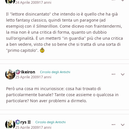
24 Aprile 2009
17 anni
Il "lettore disincantato" che intendo io è quello che ha già
letto fantasy classico, quindi tenta un paragone (ad
esempio) con il
Silmarillion
. Come dicevo non fraintendermi,
la mia non è una critica di forma, quanto un dubbio
sull'originalità. È un metterti "in guardia" più che una critica
a ben vedere, visto che so bene che si tratta di una sorta di
"primo capitolo".
Strikeiron
comment_
Stati
Circolo degli Antichi
25 Aprile 2009
17 anni
Però una cosa mi incuriosisce: cosa hai trovato di
particolarmente banale? Tante cose assieme o qualcosa in
particolare? Non aver problemi a dirmelo.
Aerys II
comment_
Stati
Circolo degli Antichi
25 Aprile 2009
17 anni