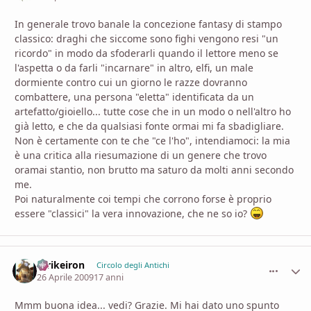
In generale trovo banale la concezione fantasy di stampo
classico: draghi che siccome sono fighi vengono resi "un
ricordo" in modo da sfoderarli quando il lettore meno se
l'aspetta o da farli "incarnare" in altro, elfi, un male
dormiente contro cui un giorno le razze dovranno
combattere, una persona "eletta" identificata da un
artefatto/gioiello... tutte cose che in un modo o nell'altro ho
già letto, e che da qualsiasi fonte ormai mi fa sbadigliare.
Non è certamente con te che "ce l'ho", intendiamoci: la mia
è una critica alla riesumazione di un genere che trovo
oramai stantio, non brutto ma saturo da molti anni secondo
me.
Poi naturalmente coi tempi che corrono forse è proprio
essere "classici" la vera innovazione, che ne so io?
Strikeiron
comment_
Stati
Circolo degli Antichi
26 Aprile 2009
17 anni
Mmm buona idea... vedi? Grazie. Mi hai dato uno spunto