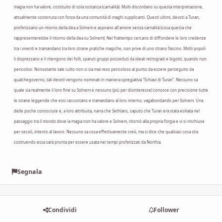
magia non ha valore, costituito di sola sostanza (carnalità). Molti discordano su questa interpretazione,
attualmente sostenuta con forza da una comunità di maghi supplicanti. Questi ultimi, devoti a Turan,
profetizzano un ritorno della dea a Solnem e aspirano all'amore senza carnalità (cosa questa che
rappresenterebbe il ritorno della dea su Solnem). Nel frattempo cercano di diffondere le loro credenze
tra i viventi e tramandano tra loro strane pratiche magiche, non prive di uno strano fascino. Molti popoli
li disprezzano e li ritengono dei folli, sparuti gruppi posseduti da ideali retrogradi e bigotti, quando non
pericolosi. Nonostante tale culto non si sia mai reso pericoloso al punto da essere perseguito da
qualchegoverno, tali devoti vengono nominati in maniera spregiativa “Schiavi di Turan”. Nessuno sa
quale sia realmente il loro fine su Solnem e nessuno (più per disinteresse) conosce con precisione tutte
le strane leggende che essi raccontano e tramandano al loro interno, vagabondando per Solnem. Una
delle poche conosciute e, a loro attribuita, narra che Sethlans, saputo che Turan era stata esiliata nel
passaggio tra il mondo dove la magia non ha valore e Solnem, ritornò alla propria forgia e vi si rinchiuse
per secoli, intento al lavoro. Nessuno sa cosa effettivamente creò, ma si dice che qualsiasi cosa stia
costruendo essa sarà pronta per essere usata nei tempi profetizzati da Northia.
Segnala
Condividi
Follower