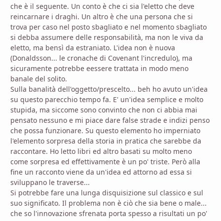
che è il seguente. Un conto è che ci sia l'eletto che deve
reincarnare i draghi. Un altro è che una persona che si
trova per caso nel posto sbagliato e nel momento sbagliato
si debba assumere delle responsabilità, ma non le viva da
eletto, ma bensì da estraniato. L'idea non è nuova
(Donaldsson... le cronache di Covenant l'incredulo), ma
sicuramente potrebbe eessere trattata in modo meno
banale del solito.
Sulla banalità dell'oggetto/prescelto... beh ho avuto un'idea
su questo parecchio tempo fa. E' un'idea semplice e molto
stupida, ma siccome sono convinto che non ci abbia mai
pensato nessuno e mi piace dare false strade e indizi penso
che possa funzionare. Su questo elemento ho imperniato
l'elemento sorpresa della storia in pratica che sarebbe da
raccontare. Ho letto libri ed altro basati su molto meno
come sorpresa ed effettivamente è un po' triste. Però alla
fine un racconto viene da un'idea ed attorno ad essa si
sviluppano le traverse...
Si potrebbe fare una lunga disquisizione sul classico e sul
suo significato. Il problema non è ciò che sia bene o male...
che so l'innovazione sfrenata porta spesso a risultati un po'