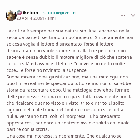
Strikeiron
comment_
Stati
Circolo degli Antichi
23 Aprile 2009
17 anni
La critica è sempre per sua natura sibillina, anche se nella
seconda parte ti sei tirato un po' indietro. Sinceramente non
so cosa voglia il lettore disincantato, forse il lettore
disincantato non vuole sapere fino alla fine perché il non
sapere è senza dubbio il motore migliore di ciò che scatena
la curiosità ed avvince il lettore. Io invece ho detto molte
cose... e forse ho rovinato la suspence.
Suona misera come giustificazione, ma una mitologia non
può finire realmente spiegando tutto sennò non ci sarebbe
storia da raccontare dopo. Una mitologia dovrebbe fornire
delle premesse. Ed una mitologia siffatta ovviamente non fa
che ricalcare quanto visto e rivisto, trito e ritrito. Il solito
signore del male trama nell'ombra e nessuno si aspetta
nulla, verranno tutti colti di "sorpresa". L'ho preparato
apposta così, per dare un contesto ovvio e solido dal quale
partire con la storia.
Una cosa mi interessa, sinceramente. Che qualcuno se