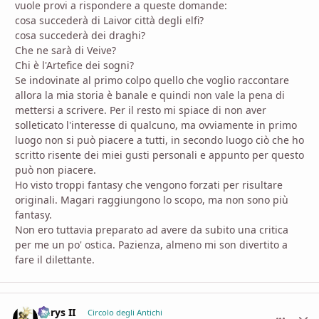
vuole provi a rispondere a queste domande:
cosa succederà di Laivor città degli elfi?
cosa succederà dei draghi?
Che ne sarà di Veive?
Chi è l'Artefice dei sogni?
Se indovinate al primo colpo quello che voglio raccontare
allora la mia storia è banale e quindi non vale la pena di
mettersi a scrivere. Per il resto mi spiace di non aver
solleticato l'interesse di qualcuno, ma ovviamente in primo
luogo non si può piacere a tutti, in secondo luogo ciò che ho
scritto risente dei miei gusti personali e appunto per questo
può non piacere.
Ho visto troppi fantasy che vengono forzati per risultare
originali. Magari raggiungono lo scopo, ma non sono più
fantasy.
Non ero tuttavia preparato ad avere da subito una critica
per me un po' ostica. Pazienza, almeno mi son divertito a
fare il dilettante.
Aerys II
comment_
Stati
Circolo degli Antichi