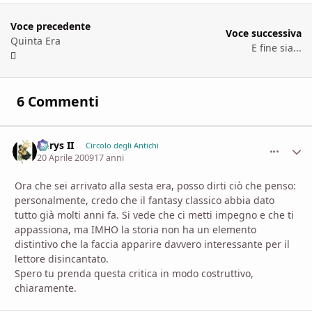
Voce precedente
Voce successiva
Quinta Era
E fine sia...
6 Commenti
Aerys II
comment_
Stati
Circolo degli Antichi
20 Aprile 2009
17 anni
Ora che sei arrivato alla sesta era, posso dirti ciò che penso:
personalmente, credo che il fantasy classico abbia dato
tutto già molti anni fa. Si vede che ci metti impegno e che ti
appassiona, ma IMHO la storia non ha un elemento
distintivo che la faccia apparire davvero interessante per il
lettore disincantato.
Spero tu prenda questa critica in modo costruttivo,
chiaramente.