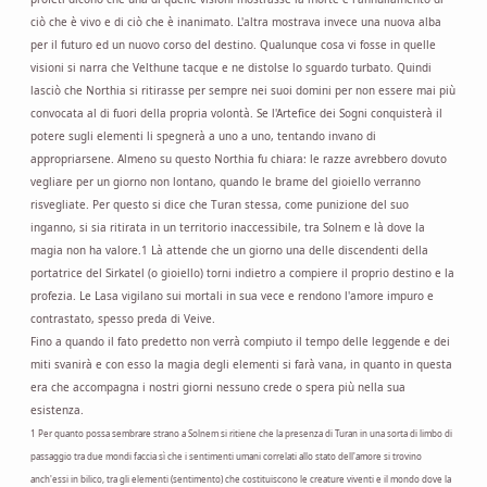
ciò che è vivo e di ciò che è inanimato. L'altra mostrava invece una nuova alba
per il futuro ed un nuovo corso del destino. Qualunque cosa vi fosse in quelle
visioni si narra che Velthune tacque e ne distolse lo sguardo turbato. Quindi
lasciò che Northia si ritirasse per sempre nei suoi domini per non essere mai più
convocata al di fuori della propria volontà. Se l'Artefice dei Sogni conquisterà il
potere sugli elementi li spegnerà a uno a uno, tentando invano di
appropriarsene. Almeno su questo Northia fu chiara: le razze avrebbero dovuto
vegliare per un giorno non lontano, quando le brame del gioiello verranno
risvegliate. Per questo si dice che Turan stessa, come punizione del suo
inganno, si sia ritirata in un territorio inaccessibile, tra Solnem e là dove la
magia non ha valore.1 Là attende che un giorno una delle discendenti della
portatrice del Sirkatel (o gioiello) torni indietro a compiere il proprio destino e la
profezia. Le Lasa vigilano sui mortali in sua vece e rendono l'amore impuro e
contrastato, spesso preda di Veive.
Fino a quando il fato predetto non verrà compiuto il tempo delle leggende e dei
miti svanirà e con esso la magia degli elementi si farà vana, in quanto in questa
era che accompagna i nostri giorni nessuno crede o spera più nella sua
esistenza.
1 Per quanto possa sembrare strano a Solnem si ritiene che la presenza di Turan in una sorta di limbo di
passaggio tra due mondi faccia sì che i sentimenti umani correlati allo stato dell'amore si trovino
anch'essi in bilico, tra gli elementi (sentimento) che costituiscono le creature viventi e il mondo dove la