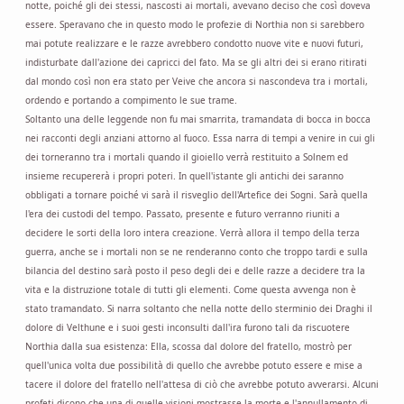
notte, poiché gli dei stessi, nascosti ai mortali, avevano deciso che così doveva
essere. Speravano che in questo modo le profezie di Northia non si sarebbero
mai potute realizzare e le razze avrebbero condotto nuove vite e nuovi futuri,
indisturbate dall'azione dei capricci del fato. Ma se gli altri dei si erano ritirati
dal mondo così non era stato per Veive che ancora si nascondeva tra i mortali,
ordendo e portando a compimento le sue trame.
Soltanto una delle leggende non fu mai smarrita, tramandata di bocca in bocca
nei racconti degli anziani attorno al fuoco. Essa narra di tempi a venire in cui gli
dei torneranno tra i mortali quando il gioiello verrà restituito a Solnem ed
insieme recupererà i propri poteri. In quell'istante gli antichi dei saranno
obbligati a tornare poiché vi sarà il risveglio dell'Artefice dei Sogni. Sarà quella
l'era dei custodi del tempo. Passato, presente e futuro verranno riuniti a
decidere le sorti della loro intera creazione. Verrà allora il tempo della terza
guerra, anche se i mortali non se ne renderanno conto che troppo tardi e sulla
bilancia del destino sarà posto il peso degli dei e delle razze a decidere tra la
vita e la distruzione totale di tutti gli elementi. Come questa avvenga non è
stato tramandato. Si narra soltanto che nella notte dello sterminio dei Draghi il
dolore di Velthune e i suoi gesti inconsulti dall'ira furono tali da riscuotere
Northia dalla sua esistenza: Ella, scossa dal dolore del fratello, mostrò per
quell'unica volta due possibilità di quello che avrebbe potuto essere e mise a
tacere il dolore del fratello nell'attesa di ciò che avrebbe potuto avverarsi. Alcuni
profeti dicono che una di quelle visioni mostrasse la morte e l'annullamento di