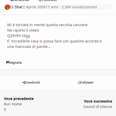
Di
Shar
2 Aprile 2009
17 anni
· 2.384 visualizzazioni
Mi è tornata in mente questa vecchia canzone.
Ne riporto il video:
Q29YR5-t3gg
E' incredibile cosa si possa fare con qualche accordo e
una manciata di parole...
Segnala
Condividi
Follower
Voce precedente
Voce successiva
Run Home
Sound of silence