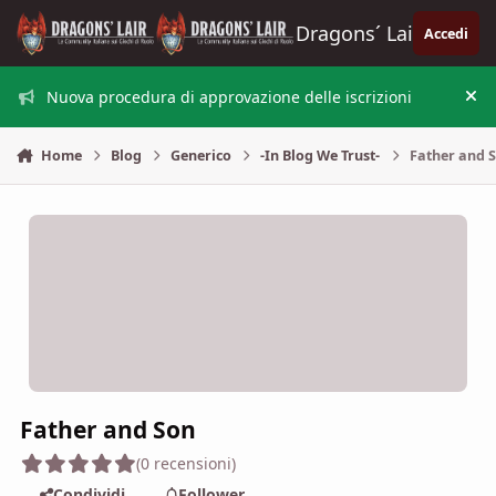
Vai al contenuto
Dragons´ Lair
Accedi
Nuova procedura di approvazione delle iscrizioni
Nas
Home
Blog
Generico
-In Blog We Trust-
Father and 
Father and Son
(0 recensioni)
Condividi
Follower