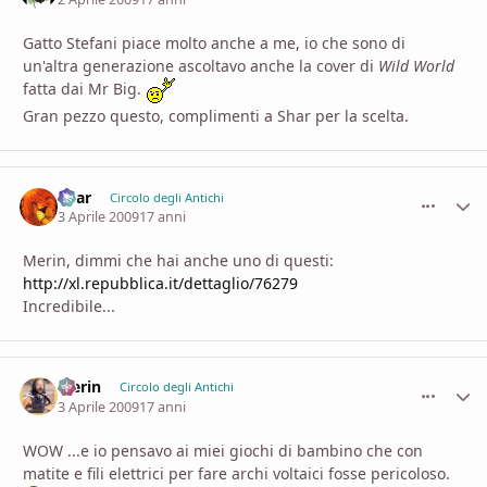
Gatto Stefani piace molto anche a me, io che sono di
un'altra generazione ascoltavo anche la cover di
Wild World
fatta dai Mr Big.
Gran pezzo questo, complimenti a Shar per la scelta.
Shar
comment_
Stati
Circolo degli Antichi
3 Aprile 2009
17 anni
Merin, dimmi che hai anche uno di questi:
http://xl.repubblica.it/dettaglio/76279
Incredibile...
Merin
comment_
Stati
Circolo degli Antichi
3 Aprile 2009
17 anni
WOW ...e io pensavo ai miei giochi di bambino che con
matite e fili elettrici per fare archi voltaici fosse pericoloso.