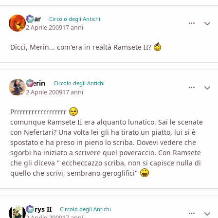
Shar
comment_
Stati
Circolo degli Antichi
2 Aprile 2009
17 anni
Dicci, Merin... com'era in realtà Ramsete II?
Merin
comment_
Stati
Circolo degli Antichi
2 Aprile 2009
17 anni
Prrrrrrrrrrrrrrrrrr
comunque Ramsete II era alquanto lunatico. Sai le scenate
con Nefertari? Una volta lei gli ha tirato un piatto, lui si è
spostato e ha preso in pieno lo scriba. Dovevi vedere che
sgorbi ha iniziato a scrivere quel poveraccio. Con Ramsete
che gli diceva " eccheccazzo scriba, non si capisce nulla di
quello che scrivi, sembrano geroglifici"
Aerys II
comment_
Stati
Circolo degli Antichi
2 Aprile 2009
17 anni