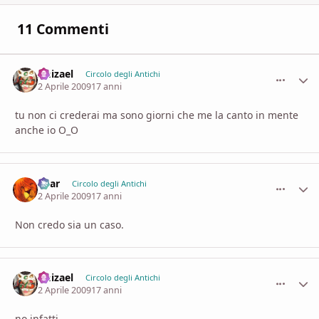
11 Commenti
Imizael
comment_
Stati
Circolo degli Antichi
2 Aprile 2009
17 anni
tu non ci crederai ma sono giorni che me la canto in mente
anche io O_O
Shar
comment_
Stati
Circolo degli Antichi
2 Aprile 2009
17 anni
Non credo sia un caso.
Imizael
comment_
Stati
Circolo degli Antichi
2 Aprile 2009
17 anni
no infatti.