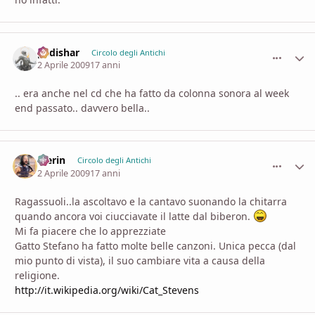
padishar
comment_
Stati
Circolo degli Antichi
2 Aprile 2009
17 anni
.. era anche nel cd che ha fatto da colonna sonora al week
end passato.. davvero bella..
Merin
comment_
Stati
Circolo degli Antichi
2 Aprile 2009
17 anni
Ragassuoli..la ascoltavo e la cantavo suonando la chitarra
quando ancora voi ciucciavate il latte dal biberon.
Mi fa piacere che lo apprezziate
Gatto Stefano ha fatto molte belle canzoni. Unica pecca (dal
mio punto di vista), il suo cambiare vita a causa della
religione.
http://it.wikipedia.org/wiki/Cat_Stevens