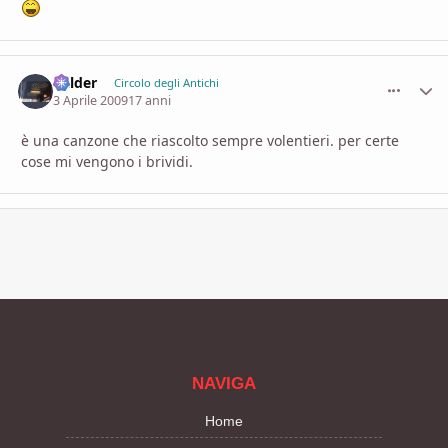
Balder
comment_
Stati
Circolo degli Antichi
3 Aprile 2009
17 anni
è una canzone che riascolto sempre volentieri. per certe
cose mi vengono i brividi.
NAVIGA
Home