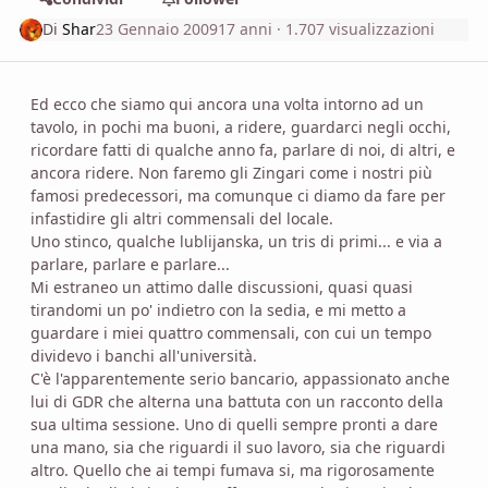
Di
Shar
23 Gennaio 2009
17 anni
· 1.707 visualizzazioni
Ed ecco che siamo qui ancora una volta intorno ad un
tavolo, in pochi ma buoni, a ridere, guardarci negli occhi,
ricordare fatti di qualche anno fa, parlare di noi, di altri, e
ancora ridere. Non faremo gli Zingari come i nostri più
famosi predecessori, ma comunque ci diamo da fare per
infastidire gli altri commensali del locale.
Uno stinco, qualche lublijanska, un tris di primi... e via a
parlare, parlare e parlare...
Mi estraneo un attimo dalle discussioni, quasi quasi
tirandomi un po' indietro con la sedia, e mi metto a
guardare i miei quattro commensali, con cui un tempo
dividevo i banchi all'università.
C'è l'apparentemente serio bancario, appassionato anche
lui di GDR che alterna una battuta con un racconto della
sua ultima sessione. Uno di quelli sempre pronti a dare
una mano, sia che riguardi il suo lavoro, sia che riguardi
altro. Quello che ai tempi fumava si, ma rigorosamente