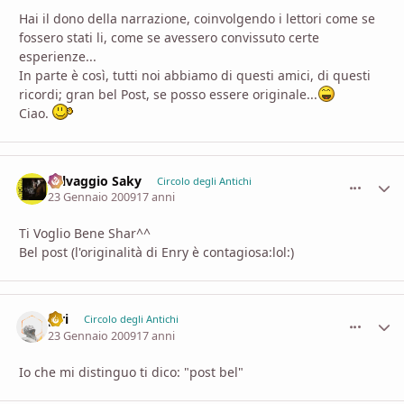
Hai il dono della narrazione, coinvolgendo i lettori come se
fossero stati li, come se avessero convissuto certe
esperienze...
In parte è così, tutti noi abbiamo di questi amici, di questi
ricordi; gran bel Post, se posso essere originale...
Ciao.
Selvaggio Saky
comment_
Stati
Circolo degli Antichi
23 Gennaio 2009
17 anni
Ti Voglio Bene Shar^^
Bel post (l'originalità di Enry è contagiosa:lol:)
piri
comment_
Stati
Circolo degli Antichi
23 Gennaio 2009
17 anni
Io che mi distinguo ti dico: "post bel"