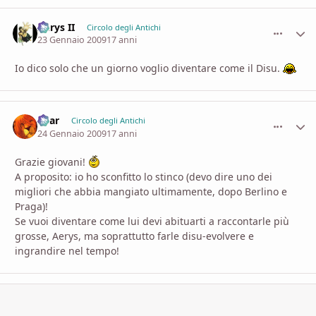
Aerys II
comment_
Stati
Circolo degli Antichi
23 Gennaio 2009
17 anni
Io dico solo che un giorno voglio diventare come il Disu.
Shar
comment_
Stati
Circolo degli Antichi
24 Gennaio 2009
17 anni
Grazie giovani!
A proposito: io ho sconfitto lo stinco (devo dire uno dei
migliori che abbia mangiato ultimamente, dopo Berlino e
Praga)!
Se vuoi diventare come lui devi abituarti a raccontarle più
grosse, Aerys, ma soprattutto farle disu-evolvere e
ingrandire nel tempo!