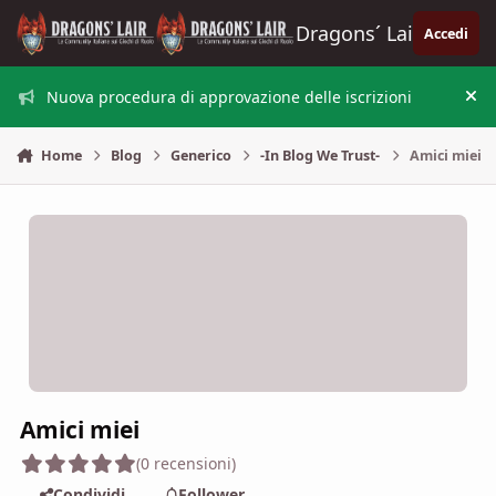
Vai al contenuto
Dragons´ Lair
Accedi
Nuova procedura di approvazione delle iscrizioni
Nas
Home
Blog
Generico
-In Blog We Trust-
Amici miei
Amici miei
(0 recensioni)
Condividi
Follower