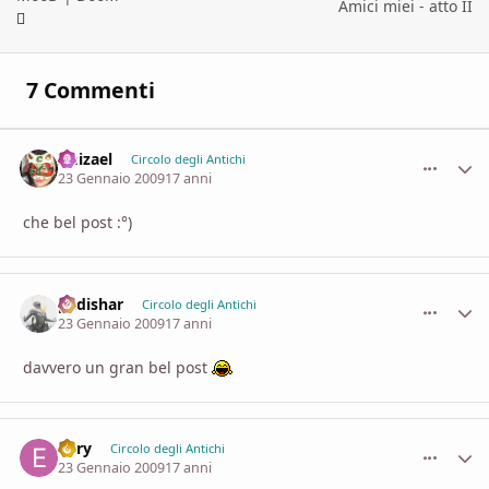
Amici miei - atto II
7 Commenti
Imizael
comment_
Stati
Circolo degli Antichi
23 Gennaio 2009
17 anni
che bel post :°)
padishar
comment_
Stati
Circolo degli Antichi
23 Gennaio 2009
17 anni
davvero un gran bel post
Enry
comment_
Stati
Circolo degli Antichi
23 Gennaio 2009
17 anni