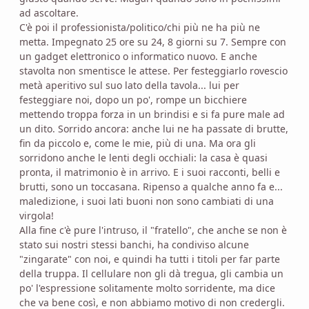
ad ascoltare.
C'è poi il professionista/politico/chi più ne ha più ne
metta. Impegnato 25 ore su 24, 8 giorni su 7. Sempre con
un gadget elettronico o informatico nuovo. E anche
stavolta non smentisce le attese. Per festeggiarlo rovescio
metà aperitivo sul suo lato della tavola... lui per
festeggiare noi, dopo un po', rompe un bicchiere
mettendo troppa forza in un brindisi e si fa pure male ad
un dito. Sorrido ancora: anche lui ne ha passate di brutte,
fin da piccolo e, come le mie, più di una. Ma ora gli
sorridono anche le lenti degli occhiali: la casa è quasi
pronta, il matrimonio è in arrivo. E i suoi racconti, belli e
brutti, sono un toccasana. Ripenso a qualche anno fa e...
maledizione, i suoi lati buoni non sono cambiati di una
virgola!
Alla fine c'è pure l'intruso, il "fratello", che anche se non è
stato sui nostri stessi banchi, ha condiviso alcune
"zingarate" con noi, e quindi ha tutti i titoli per far parte
della truppa. Il cellulare non gli dà tregua, gli cambia un
po' l'espressione solitamente molto sorridente, ma dice
che va bene così, e non abbiamo motivo di non credergli.