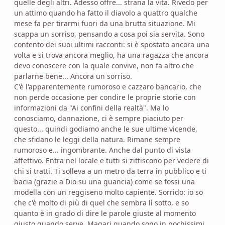
quelle degli altri. Adesso offre... strana la vita. Rivedo per
un attimo quando ha fatto il diavolo a quattro qualche
mese fa per tirarmi fuori da una brutta situazione. Mi
scappa un sorriso, pensando a cosa poi sia servita. Sono
contento dei suoi ultimi racconti: si è spostato ancora una
volta e si trova ancora meglio, ha una ragazza che ancora
devo conoscere con la quale convive, non fa altro che
parlarne bene... Ancora un sorriso.
C'è l'apparentemente rumoroso e cazzaro bancario, che
non perde occasione per condire le proprie storie con
informazioni da "Ai confini della realtà". Ma lo
conosciamo, dannazione, ci è sempre piaciuto per
questo... quindi godiamo anche le sue ultime vicende,
che sfidano le leggi della natura. Rimane sempre
rumoroso e... ingombrante. Anche dal punto di vista
affettivo. Entra nel locale e tutti si zittiscono per vedere di
chi si tratti. Ti solleva a un metro da terra in pubblico e ti
bacia (grazie a Dio su una guancia) come se fossi una
modella con un reggiseno molto capiente. Sorrido: io so
che c'è molto di più di quel che sembra lì sotto, e so
quanto è in grado di dire le parole giuste al momento
giusto quando serve. Magari quando sono in pochissimi