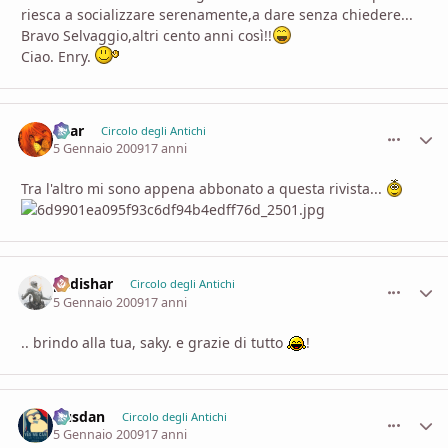
riesca a socializzare serenamente,a dare senza chiedere...
Bravo Selvaggio,altri cento anni così!!
Ciao. Enry.
Shar
comment_
Stati
Circolo degli Antichi
5 Gennaio 2009
17 anni
Tra l'altro mi sono appena abbonato a questa rivista...
padishar
comment_
Stati
Circolo degli Antichi
5 Gennaio 2009
17 anni
.. brindo alla tua, saky. e grazie di tutto
!
Dusdan
comment_
Stati
Circolo degli Antichi
5 Gennaio 2009
17 anni