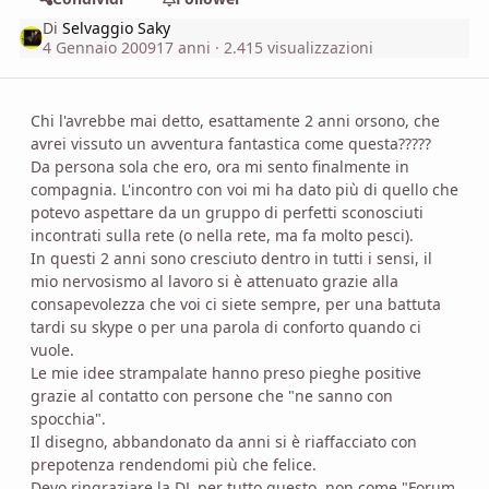
Di
Selvaggio Saky
4 Gennaio 2009
17 anni
· 2.415 visualizzazioni
Chi l'avrebbe mai detto, esattamente 2 anni orsono, che
avrei vissuto un avventura fantastica come questa?????
Da persona sola che ero, ora mi sento finalmente in
compagnia. L'incontro con voi mi ha dato più di quello che
potevo aspettare da un gruppo di perfetti sconosciuti
incontrati sulla rete (o nella rete, ma fa molto pesci).
In questi 2 anni sono cresciuto dentro in tutti i sensi, il
mio nervosismo al lavoro si è attenuato grazie alla
consapevolezza che voi ci siete sempre, per una battuta
tardi su skype o per una parola di conforto quando ci
vuole.
Le mie idee strampalate hanno preso pieghe positive
grazie al contatto con persone che "ne sanno con
spocchia".
Il disegno, abbandonato da anni si è riaffacciato con
prepotenza rendendomi più che felice.
Devo ringraziare la DL per tutto questo, non come "Forum