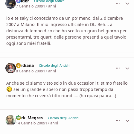
Balder
comment_
Stati
Circolo degli Antichi
7 Gennaio 2009
17 anni
io e te saky ci conosciamo da un po' meno. dal 2 dicembre
2007 a Milano. Il mio ingresso ufficiale in DL. Beh... a
distanza di tempo dico che ho scelto un gran bel giorno per
presentarmi, tre quarti delle persone presenti a quel tavolo
oggi sono miei fratelli.
viridiana
comment_
Stati
Circolo degli Antichi
8 Gennaio 2009
17 anni
Anche se ci siamo visto solo in due occasioni ti stimo fratello
sei un grande e spero non passi troppo tempo dal
momento che ci vedrà titto riuniti.... (ho quasi paura...)
Dark_Megres
comment_
Stati
Circolo degli Antichi
14 Gennaio 2009
17 anni