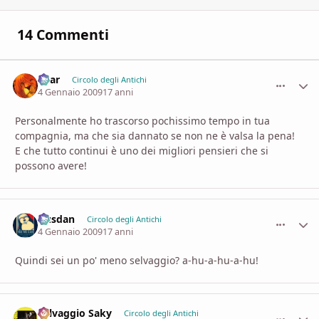
14 Commenti
Shar
comment_
Stati
Circolo degli Antichi
4 Gennaio 2009
17 anni
Personalmente ho trascorso pochissimo tempo in tua
compagnia, ma che sia dannato se non ne è valsa la pena!
E che tutto continui è uno dei migliori pensieri che si
possono avere!
Dusdan
comment_
Stati
Circolo degli Antichi
4 Gennaio 2009
17 anni
Quindi sei un po' meno selvaggio? a-hu-a-hu-a-hu!
Selvaggio Saky
comment_
Stati
Circolo degli Antichi