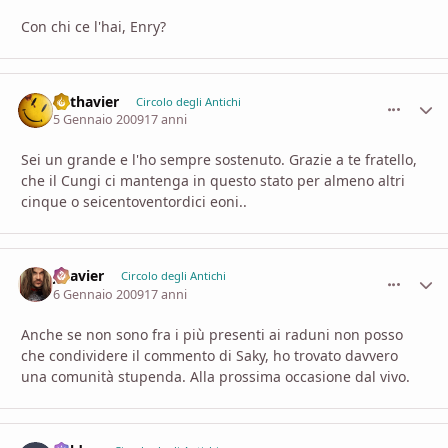
Con chi ce l'hai, Enry?
Lothavier
comment_
Stati
Circolo degli Antichi
5 Gennaio 2009
17 anni
Sei un grande e l'ho sempre sostenuto. Grazie a te fratello,
che il Cungi ci mantenga in questo stato per almeno altri
cinque o seicentoventordici eoni..
Jalavier
comment_
Stati
Circolo degli Antichi
6 Gennaio 2009
17 anni
Anche se non sono fra i più presenti ai raduni non posso
che condividere il commento di Saky, ho trovato davvero
una comunità stupenda. Alla prossima occasione dal vivo.