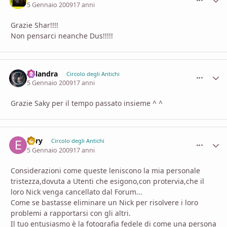
5 Gennaio 2009
17 anni
Grazie Shar!!!!
Non pensarci neanche Dus!!!!!
Celandra
comment_
Stati
Circolo degli Antichi
5 Gennaio 2009
17 anni
Grazie Saky per il tempo passato insieme ^ ^
Enry
comment_
Stati
Circolo degli Antichi
5 Gennaio 2009
17 anni
Considerazioni come queste leniscono la mia personale
tristezza,dovuta a Utenti che esigono,con protervia,che il
loro Nick venga cancellato dal Forum...
Come se bastasse eliminare un Nick per risolvere i loro
problemi a rapportarsi con gli altri.
Il tuo entusiasmo è la fotografia fedele di come una persona