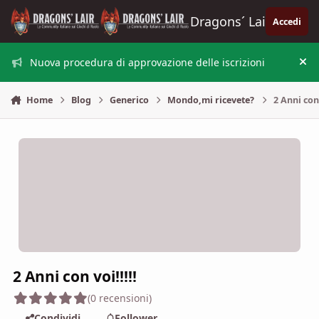
Vai al contenuto
Dragons´ Lair
Accedi
Nuova procedura di approvazione delle iscrizioni
Nas
Home
Blog
Generico
Mondo,mi ricevete?
2 Anni con 
2 Anni con voi!!!!!
(0 recensioni)
Condividi
Follower