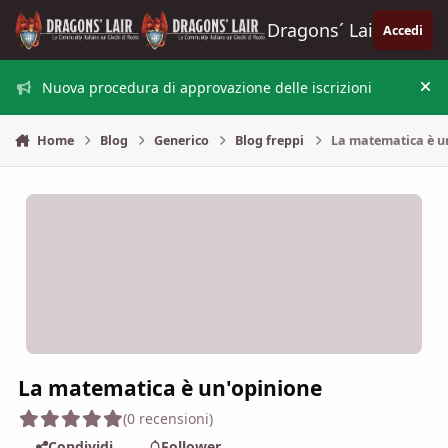
Vai al contenuto
Dragons´ Lair
Accedi
Nuova procedura di approvazione delle iscrizioni
Nas
Home
Blog
Generico
Blog freppi
La matematica è u
La matematica è un'opinione
(0 recensioni)
Condividi
Follower