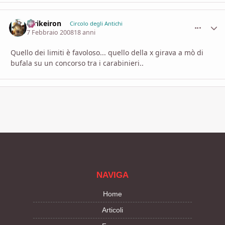
Strikeiron
comment_
Stati
Circolo degli Antichi
7 Febbraio 2008
18 anni
Quello dei limiti è favoloso... quello della x girava a mò di
bufala su un concorso tra i carabinieri..
NAVIGA
Home
Articoli