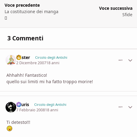
Voce precedente
Voce successiva
La costituzione dei manga
Sfide
3 Commenti
Alister
comment_
Stati
Circolo degli Antichi
2 Dicembre 2007
18 anni
Ahhahh! Fantastico!
quello sui limiti mi ha fatto troppo morire!
Feuris
comment_
Stati
Circolo degli Antichi
7 Febbraio 2008
18 anni
Ti detesto!!!