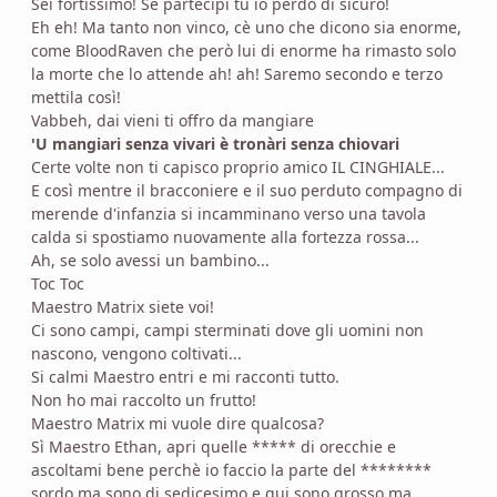
Sei fortissimo! Se partecipi tu io perdo di sicuro!
Eh eh! Ma tanto non vinco, cè uno che dicono sia enorme,
come BloodRaven che però lui di enorme ha rimasto solo
la morte che lo attende ah! ah! Saremo secondo e terzo
mettila così!
Vabbeh, dai vieni ti offro da mangiare
'U mangiari senza vivari è tronàri senza chiovari
Certe volte non ti capisco proprio amico IL CINGHIALE...
E così mentre il bracconiere e il suo perduto compagno di
merende d'infanzia si incamminano verso una tavola
calda si spostiamo nuovamente alla fortezza rossa...
Ah, se solo avessi un bambino...
Toc Toc
Maestro Matrix siete voi!
Ci sono campi, campi sterminati dove gli uomini non
nascono, vengono coltivati...
Si calmi Maestro entri e mi racconti tutto.
Non ho mai raccolto un frutto!
Maestro Matrix mi vuole dire qualcosa?
Sì Maestro Ethan, apri quelle ***** di orecchie e
ascoltami bene perchè io faccio la parte del ********
sordo ma sono di sedicesimo e qui sono grosso ma