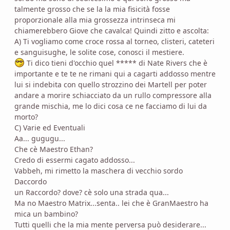
talmente grosso che se la la mia fisicità fosse
proporzionale alla mia grossezza intrinseca mi
chiamerebbero Giove che cavalca! Quindi zitto e ascolta:
A) Ti vogliamo come croce rossa al torneo, clisteri, cateteri
e sanguisughe, le solite cose, conosci il mestiere.
Ti dico tieni d'occhio quel ***** di Nate Rivers che è
importante e te te ne rimani qui a cagarti addosso mentre
lui si indebita con quello strozzino dei Martell per poter
andare a morire schiacciato da un rullo compressore alla
grande mischia, me lo dici cosa ce ne facciamo di lui da
morto?
C) Varie ed Eventuali
Aa... gugugu...
Che cè Maestro Ethan?
Credo di essermi cagato addosso...
Vabbeh, mi rimetto la maschera di vecchio sordo
Daccordo
un Raccordo? dove? cè solo una strada qua...
Ma no Maestro Matrix...senta.. lei che è GranMaestro ha
mica un bambino?
Tutti quelli che la mia mente perversa può desiderare...