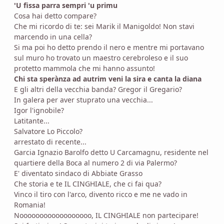
'U fissa parra sempri 'u primu
Cosa hai detto compare?
Che mi ricordo di te: sei Marik il Manigoldo! Non stavi
marcendo in una cella?
Si ma poi ho detto prendo il nero e mentre mi portavano
sul muro ho trovato un maestro cerebroleso e il suo
protetto mammola che mi hanno assunto!
Chi sta sperànza ad autrim veni la sira e canta la diana
E gli altri della vecchia banda? Gregor il Gregario?
In galera per aver stuprato una vecchia...
Igor l'ignobile?
Latitante...
Salvatore Lo Piccolo?
arrestato di recente...
Garcia Ignazio Barolfo detto U Carcamagnu, residente nel
quartiere della Boca al numero 2 di via Palermo?
E' diventato sindaco di Abbiate Grasso
Che storia e te IL CINGHIALE, che ci fai qua?
Vinco il tiro con l'arco, divento ricco e me ne vado in
Romania!
Noooooooooooooooooo, IL CINGHIALE non partecipare!