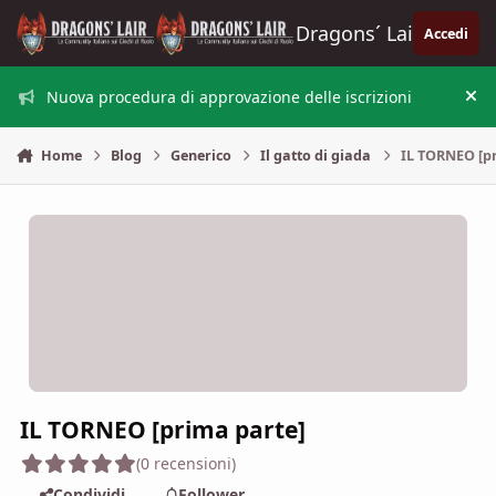
Vai al contenuto
Dragons´ Lair
Accedi
Nuova procedura di approvazione delle iscrizioni
Nas
Home
Blog
Generico
Il gatto di giada
IL TORNEO [p
IL TORNEO [prima parte]
(0 recensioni)
Condividi
Follower