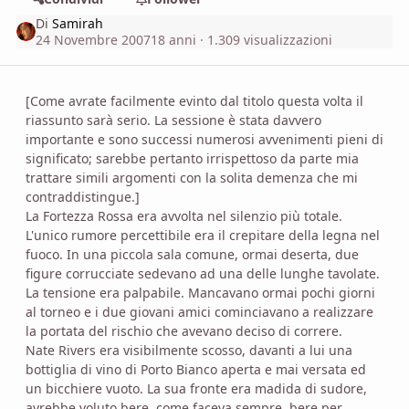
Di
Samirah
24 Novembre 2007
18 anni
· 1.309 visualizzazioni
[Come avrate facilmente evinto dal titolo questa volta il
riassunto sarà serio. La sessione è stata davvero
importante e sono successi numerosi avvenimenti pieni di
significato; sarebbe pertanto irrispettoso da parte mia
trattare simili argomenti con la solita demenza che mi
contraddistingue.]
La Fortezza Rossa era avvolta nel silenzio più totale.
L'unico rumore percettibile era il crepitare della legna nel
fuoco. In una piccola sala comune, ormai deserta, due
figure corrucciate sedevano ad una delle lunghe tavolate.
La tensione era palpabile. Mancavano ormai pochi giorni
al torneo e i due giovani amici cominciavano a realizzare
la portata del rischio che avevano deciso di correre.
Nate Rivers era visibilmente scosso, davanti a lui una
bottiglia di vino di Porto Bianco aperta e mai versata ed
un bicchiere vuoto. La sua fronte era madida di sudore,
avrebbe voluto bere, come faceva sempre, bere per