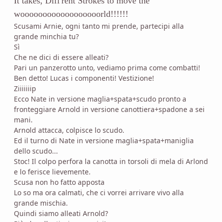
It takes, Diff'rent Strokes to move the
woooooooooooooooooorld!!!!!!
Scusami Arnie, ogni tanto mi prende, partecipi alla
grande minchia tu?
Sì
Che ne dici di essere alleati?
Pari un panzerotto unto, vediamo prima come combatti!
Ben detto! Lucas i componenti! Vestizione!
Ziiiiiiip
Ecco Nate in versione maglia+spata+scudo pronto a
fronteggiare Arnold in versione canottiera+spadone a sei
mani.
Arnold attacca, colpisce lo scudo.
Ed il turno di Nate in versione maglia+spata+maniglia
dello scudo...
Stoc! Il colpo perfora la canotta in torsoli di mela di Arlond
e lo ferisce lievemente.
Scusa non ho fatto apposta
Lo so ma ora calmati, che ci vorrei arrivare vivo alla
grande mischia.
Quindi siamo alleati Arnold?