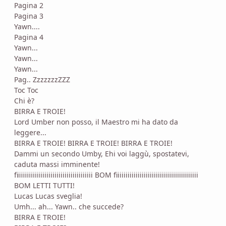
Pagina 2
Pagina 3
Yawn....
Pagina 4
Yawn...
Yawn...
Yawn...
Pag.. ZzzzzzzZZZ
Toc Toc
Chi è?
BIRRA E TROIE!
Lord Umber non posso, il Maestro mi ha dato da
leggere...
BIRRA E TROIE! BIRRA E TROIE! BIRRA E TROIE!
Dammi un secondo Umby, Ehi voi laggù, spostatevi,
caduta massi imminente!
fiiiiiiiiiiiiiiiiiiiiiiiiiiiiiiiiiiiiii BOM fiiiiiiiiiiiiiiiiiiiiiiiiiiiiiiiiiiiiiiiii
BOM LETTI TUTTI!
Lucas Lucas sveglia!
Umh... ah... Yawn.. che succede?
BIRRA E TROIE!