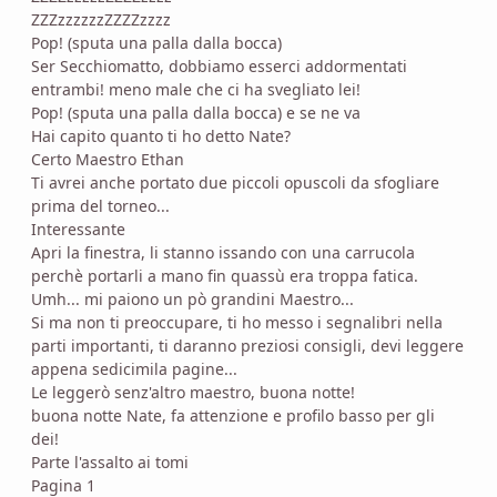
ZZZzzzzzzZZZZzzzz
Pop! (sputa una palla dalla bocca)
Ser Secchiomatto, dobbiamo esserci addormentati
entrambi! meno male che ci ha svegliato lei!
Pop! (sputa una palla dalla bocca) e se ne va
Hai capito quanto ti ho detto Nate?
Certo Maestro Ethan
Ti avrei anche portato due piccoli opuscoli da sfogliare
prima del torneo...
Interessante
Apri la finestra, li stanno issando con una carrucola
perchè portarli a mano fin quassù era troppa fatica.
Umh... mi paiono un pò grandini Maestro...
Si ma non ti preoccupare, ti ho messo i segnalibri nella
parti importanti, ti daranno preziosi consigli, devi leggere
appena sedicimila pagine...
Le leggerò senz'altro maestro, buona notte!
buona notte Nate, fa attenzione e profilo basso per gli
dei!
Parte l'assalto ai tomi
Pagina 1