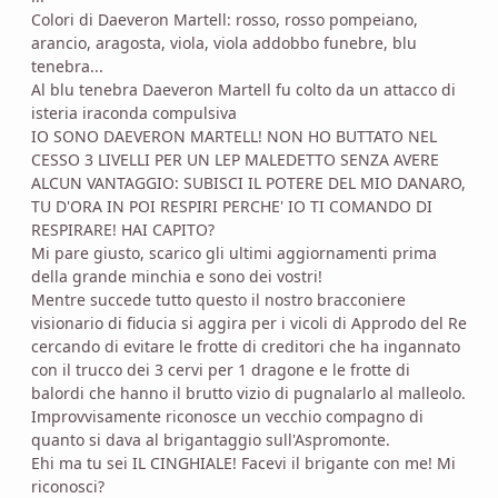
Colori di Daeveron Martell: rosso, rosso pompeiano,
arancio, aragosta, viola, viola addobbo funebre, blu
tenebra...
Al blu tenebra Daeveron Martell fu colto da un attacco di
isteria iraconda compulsiva
IO SONO DAEVERON MARTELL! NON HO BUTTATO NEL
CESSO 3 LIVELLI PER UN LEP MALEDETTO SENZA AVERE
ALCUN VANTAGGIO: SUBISCI IL POTERE DEL MIO DANARO,
TU D'ORA IN POI RESPIRI PERCHE' IO TI COMANDO DI
RESPIRARE! HAI CAPITO?
Mi pare giusto, scarico gli ultimi aggiornamenti prima
della grande minchia e sono dei vostri!
Mentre succede tutto questo il nostro bracconiere
visionario di fiducia si aggira per i vicoli di Approdo del Re
cercando di evitare le frotte di creditori che ha ingannato
con il trucco dei 3 cervi per 1 dragone e le frotte di
balordi che hanno il brutto vizio di pugnalarlo al malleolo.
Improvvisamente riconosce un vecchio compagno di
quanto si dava al brigantaggio sull'Aspromonte.
Ehi ma tu sei IL CINGHIALE! Facevi il brigante con me! Mi
riconosci?