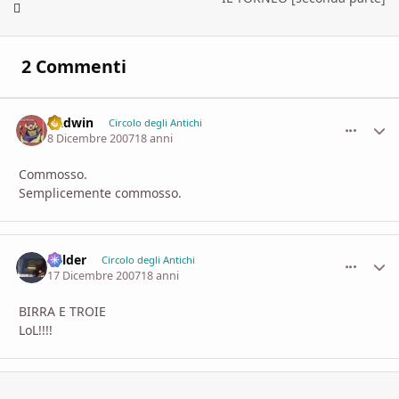
2 Commenti
Gadwin
comment_
Stati
Circolo degli Antichi
8 Dicembre 2007
18 anni
Commosso.
Semplicemente commosso.
Balder
comment_
Stati
Circolo degli Antichi
17 Dicembre 2007
18 anni
BIRRA E TROIE
LoL!!!!