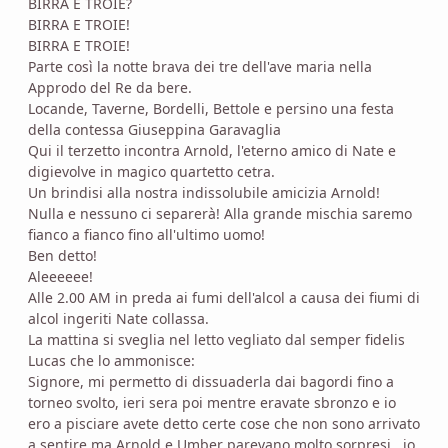
BIRRA E TROIE?
BIRRA E TROIE!
BIRRA E TROIE!
Parte così la notte brava dei tre dell'ave maria nella
Approdo del Re da bere.
Locande, Taverne, Bordelli, Bettole e persino una festa
della contessa Giuseppina Garavaglia
Qui il terzetto incontra Arnold, l'eterno amico di Nate e
digievolve in magico quartetto cetra.
Un brindisi alla nostra indissolubile amicizia Arnold!
Nulla e nessuno ci separerà! Alla grande mischia saremo
fianco a fianco fino all'ultimo uomo!
Ben detto!
Aleeeeee!
Alle 2.00 AM in preda ai fumi dell'alcol a causa dei fiumi di
alcol ingeriti Nate collassa.
La mattina si sveglia nel letto vegliato dal semper fidelis
Lucas che lo ammonisce:
Signore, mi permetto di dissuaderla dai bagordi fino a
torneo svolto, ieri sera poi mentre eravate sbronzo e io
ero a pisciare avete detto certe cose che non sono arrivato
a sentire ma Arnold e Umber parevano molto sorpresi...io