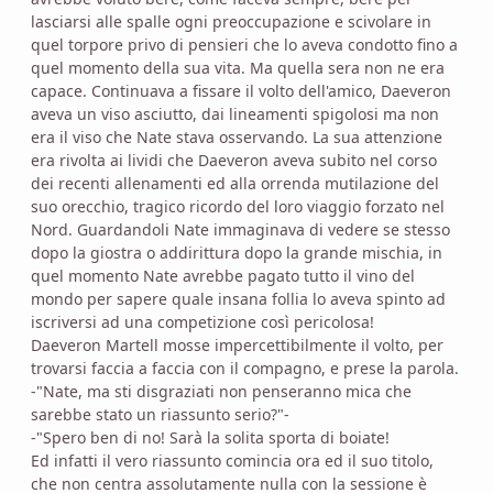
lasciarsi alle spalle ogni preoccupazione e scivolare in
quel torpore privo di pensieri che lo aveva condotto fino a
quel momento della sua vita. Ma quella sera non ne era
capace. Continuava a fissare il volto dell'amico, Daeveron
aveva un viso asciutto, dai lineamenti spigolosi ma non
era il viso che Nate stava osservando. La sua attenzione
era rivolta ai lividi che Daeveron aveva subito nel corso
dei recenti allenamenti ed alla orrenda mutilazione del
suo orecchio, tragico ricordo del loro viaggio forzato nel
Nord. Guardandoli Nate immaginava di vedere se stesso
dopo la giostra o addirittura dopo la grande mischia, in
quel momento Nate avrebbe pagato tutto il vino del
mondo per sapere quale insana follia lo aveva spinto ad
iscriversi ad una competizione così pericolosa!
Daeveron Martell mosse impercettibilmente il volto, per
trovarsi faccia a faccia con il compagno, e prese la parola.
-"Nate, ma sti disgraziati non penseranno mica che
sarebbe stato un riassunto serio?"-
-"Spero ben di no! Sarà la solita sporta di boiate!
Ed infatti il vero riassunto comincia ora ed il suo titolo,
che non centra assolutamente nulla con la sessione è