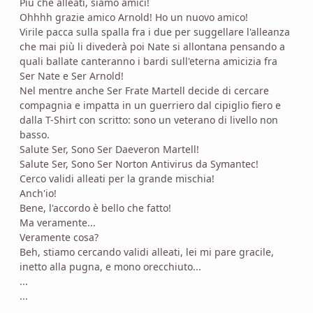
Più che alleati, siamo amici!
Ohhhh grazie amico Arnold! Ho un nuovo amico!
Virile pacca sulla spalla fra i due per suggellare l'alleanza
che mai più li divederà poi Nate si allontana pensando a
quali ballate canteranno i bardi sull'eterna amicizia fra
Ser Nate e Ser Arnold!
Nel mentre anche Ser Frate Martell decide di cercare
compagnia e impatta in un guerriero dal cipiglio fiero e
dalla T-Shirt con scritto: sono un veterano di livello non
basso.
Salute Ser, Sono Ser Daeveron Martell!
Salute Ser, Sono Ser Norton Antivirus da Symantec!
Cerco validi alleati per la grande mischia!
Anch'io!
Bene, l'accordo è bello che fatto!
Ma veramente...
Veramente cosa?
Beh, stiamo cercando validi alleati, lei mi pare gracile,
inetto alla pugna, e mono orecchiuto...
...
...
...