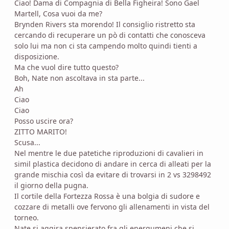
Ciao! Dama di Compagnia di Bella Figheira! Sono Gael
Martell, Cosa vuoi da me?
Brynden Rivers sta morendo! Il consiglio ristretto sta
cercando di recuperare un pò di contatti che conosceva
solo lui ma non ci sta campendo molto quindi tienti a
disposizione.
Ma che vuol dire tutto questo?
Boh, Nate non ascoltava in sta parte...
Ah
Ciao
Ciao
Posso uscire ora?
ZITTO MARITO!
Scusa...
Nel mentre le due patetiche riproduzioni di cavalieri in
simil plastica decidono di andare in cerca di alleati per la
grande mischia così da evitare di trovarsi in 2 vs 3298492
il giorno della pugna.
Il cortile della Fortezza Rossa è una bolgia di sudore e
cozzare di metalli ove fervono gli allenamenti in vista del
torneo.
Nate si aggira spensierato fra gli energumeni che si