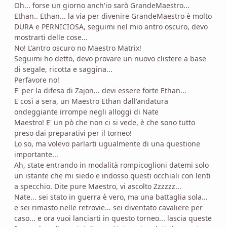
Oh... forse un giorno anch'io sarò GrandeMaestro...
Ethan.. Ethan... la via per divenire GrandeMaestro è molto
DURA e PERNICIOSA, seguimi nel mio antro oscuro, devo
mostrarti delle cose...
No! L'antro oscuro no Maestro Matrix!
Seguimi ho detto, devo provare un nuovo clistere a base
di segale, ricotta e saggina...
Perfavore no!
E' per la difesa di Zajon... devi essere forte Ethan...
E così a sera, un Maestro Ethan dall'andatura
ondeggiante irrompe negli alloggi di Nate
Maestro! E' un pò che non ci si vede, è che sono tutto
preso dai preparativi per il torneo!
Lo so, ma volevo parlarti ugualmente di una questione
importante...
Ah, state entrando in modalità rompicoglioni datemi solo
un istante che mi siedo e indosso questi occhiali con lenti
a specchio. Dite pure Maestro, vi ascolto Zzzzzz...
Nate... sei stato in guerra è vero, ma una battaglia sola...
e sei rimasto nelle retrovie... sei diventato cavaliere per
caso... e ora vuoi lanciarti in questo torneo... lascia queste