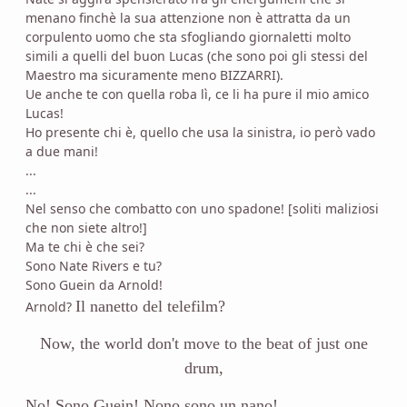
menano finchè la sua attenzione non è attratta da un
corpulento uomo che sta sfogliando giornaletti molto
simili a quelli del buon Lucas (che sono poi gli stessi del
Maestro ma sicuramente meno BIZZARRI).
Ue anche te con quella roba lì, ce li ha pure il mio amico
Lucas!
Ho presente chi è, quello che usa la sinistra, io però vado
a due mani!
...
...
Nel senso che combatto con uno spadone! [soliti maliziosi
che non siete altro!]
Ma te chi è che sei?
Sono Nate Rivers e tu?
Sono Guein da Arnold!
Il nanetto del telefilm?
Arnold?
Now, the world don't move to the beat of just one
drum,
No! Sono Guein! Nono sono un nano!