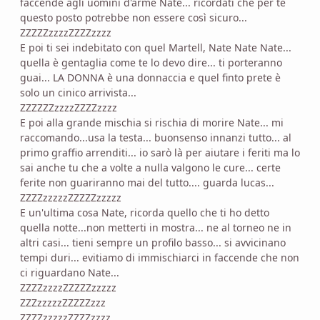
faccende agli uomini d'arme Nate... ricordati che per te
questo posto potrebbe non essere così sicuro...
ZZZZZzzzzZZZZzzzz
E poi ti sei indebitato con quel Martell, Nate Nate Nate...
quella è gentaglia come te lo devo dire... ti porteranno
guai... LA DONNA è una donnaccia e quel finto prete è
solo un cinico arrivista...
ZZZZZZzzzzZZZZzzzz
E poi alla grande mischia si rischia di morire Nate... mi
raccomando...usa la testa... buonsenso innanzi tutto... al
primo graffio arrenditi... io sarò là per aiutare i feriti ma lo
sai anche tu che a volte a nulla valgono le cure... certe
ferite non guariranno mai del tutto.... guarda lucas...
ZZZZzzzzzZZZZZzzzzz
E un'ultima cosa Nate, ricorda quello che ti ho detto
quella notte...non metterti in mostra... ne al torneo ne in
altri casi... tieni sempre un profilo basso... si avvicinano
tempi duri... evitiamo di immischiarci in faccende che non
ci riguardano Nate...
ZZZZzzzzZZZZZzzzzz
ZZZzzzzzZZZZZzzz
ZZZZzzzzzZZZZzzzz