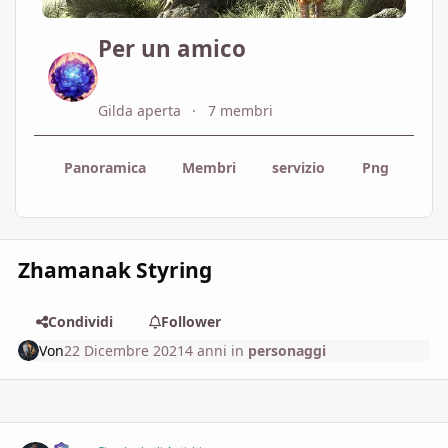
Per un amico
Gilda aperta
7 membri
Panoramica
Membri
servizio
Png
Map
Zhamanak Styring
Condividi
Follower
Von
22 Dicembre 2021
4 anni
in
personaggi