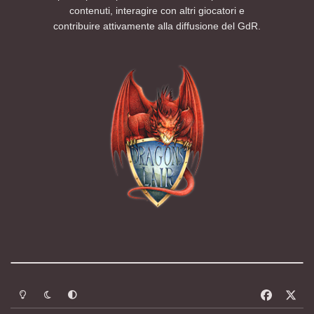
contenuti, interagire con altri giocatori e
contribuire attivamente alla diffusione del GdR.
Modalità chiara
Modalità scura
Segui la preferenza del sistema
f
x
a