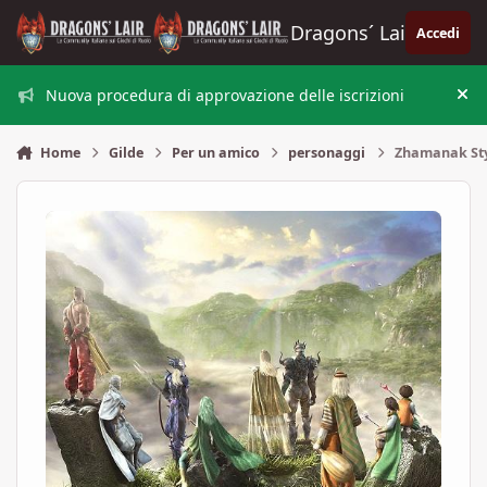
Vai al contenuto
Dragons´ Lair
Accedi
Nuova procedura di approvazione delle iscrizioni
Nas
Home
Gilde
Per un amico
personaggi
Zhamanak St