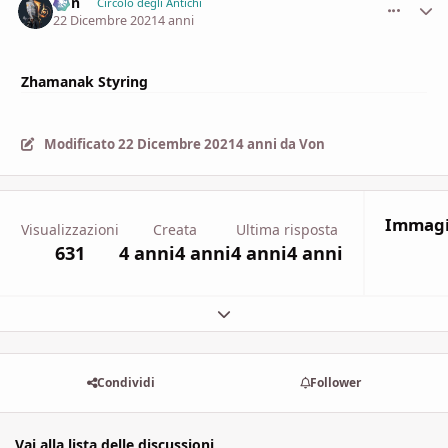
Von
comment_
Stati
Circolo degli Antichi
22 Dicembre 2021
4 anni
Zhamanak Styring
Modificato
22 Dicembre 2021
4 anni
da Von
Immagi
Visualizzazioni
Creata
Ultima risposta
631
4 anni
4 anni
4 anni
4 anni
Espandi panoramica del topic
Condividi
Follower
Vai alla lista delle discussioni