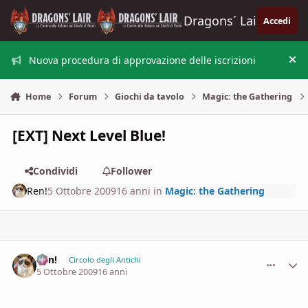
Vai al contenuto
Dragons´ Lair
Accedi
Nuova procedura di approvazione delle iscrizioni
Nas
Home
Forum
Giochi da tavolo
Magic: the Gathering
[EXT] Next Level Blue!
Condividi
Follower
Ren!
5 Ottobre 2009
16 anni
in
Magic: the Gathering
Ren!
comment_
Stati
Circolo degli Antichi
5 Ottobre 2009
16 anni