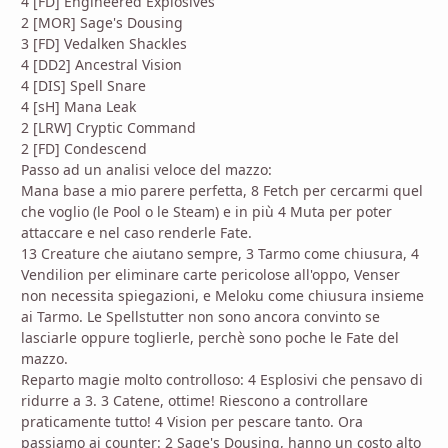
4 [FD] Engineered Explosives
2 [MOR] Sage's Dousing
3 [FD] Vedalken Shackles
4 [DD2] Ancestral Vision
4 [DIS] Spell Snare
4 [sH] Mana Leak
2 [LRW] Cryptic Command
2 [FD] Condescend
Passo ad un analisi veloce del mazzo:
Mana base a mio parere perfetta, 8 Fetch per cercarmi quel
che voglio (le Pool o le Steam) e in più 4 Muta per poter
attaccare e nel caso renderle Fate.
13 Creature che aiutano sempre, 3 Tarmo come chiusura, 4
Vendilion per eliminare carte pericolose all'oppo, Venser
non necessita spiegazioni, e Meloku come chiusura insieme
ai Tarmo. Le Spellstutter non sono ancora convinto se
lasciarle oppure toglierle, perchè sono poche le Fate del
mazzo.
Reparto magie molto controlloso: 4 Esplosivi che pensavo di
ridurre a 3. 3 Catene, ottime! Riescono a controllare
praticamente tutto! 4 Vision per pescare tanto. Ora
passiamo ai counter: 2 Sage's Dousing, hanno un costo alto