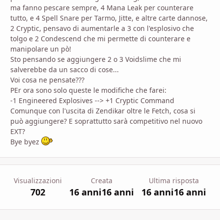
ma fanno pescare sempre, 4 Mana Leak per counterare
tutto, e 4 Spell Snare per Tarmo, Jitte, e altre carte dannose,
2 Cryptic, pensavo di aumentarle a 3 con l'esplosivo che
tolgo e 2 Condescend che mi permette di counterare e
manipolare un pò!
Sto pensando se aggiungere 2 o 3 Voidslime che mi
salverebbe da un sacco di cose...
Voi cosa ne pensate???
PEr ora sono solo queste le modifiche che farei:
-1 Engineered Explosives --> +1 Cryptic Command
Comunque con l'uscita di Zendikar oltre le Fetch, cosa si
può aggiungere? E soprattutto sarà competitivo nel nuovo
EXT?
Bye byez
Visualizzazioni
Creata
Ultima risposta
702
16 anni
16 anni
16 anni
16 anni