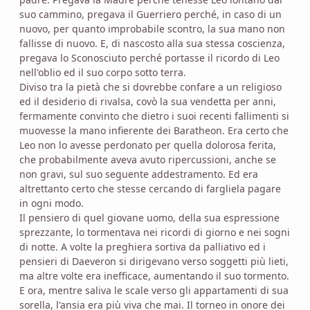
suo cammino, pregava il Guerriero perché, in caso di un
nuovo, per quanto improbabile scontro, la sua mano non
fallisse di nuovo. E, di nascosto alla sua stessa coscienza,
pregava lo Sconosciuto perché portasse il ricordo di Leo
nell'oblio ed il suo corpo sotto terra.
Diviso tra la pietà che si dovrebbe confare a un religioso
ed il desiderio di rivalsa, covò la sua vendetta per anni,
fermamente convinto che dietro i suoi recenti fallimenti si
muovesse la mano infierente dei Baratheon. Era certo che
Leo non lo avesse perdonato per quella dolorosa ferita,
che probabilmente aveva avuto ripercussioni, anche se
non gravi, sul suo seguente addestramento. Ed era
altrettanto certo che stesse cercando di fargliela pagare
in ogni modo.
Il pensiero di quel giovane uomo, della sua espressione
sprezzante, lo tormentava nei ricordi di giorno e nei sogni
di notte. A volte la preghiera sortiva da palliativo ed i
pensieri di Daeveron si dirigevano verso soggetti più lieti,
ma altre volte era inefficace, aumentando il suo tormento.
E ora, mentre saliva le scale verso gli appartamenti di sua
sorella, l'ansia era più viva che mai. Il torneo in onore dei