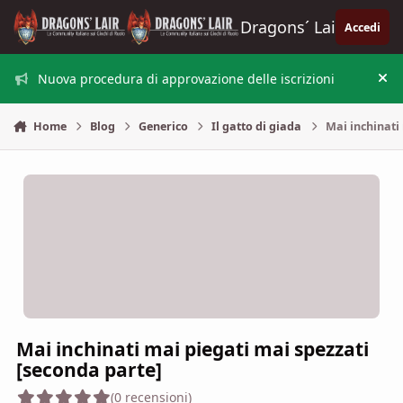
Vai al contenuto
Dragons´ Lair
Accedi
Nuova procedura di approvazione delle iscrizioni
Nas
Home
Blog
Generico
Il gatto di giada
Mai inchinati
Mai inchinati mai piegati mai spezzati
[seconda parte]
(0 recensioni)