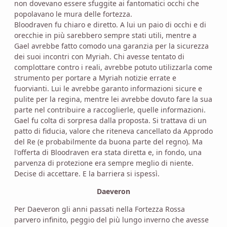
non dovevano essere sfuggite ai fantomatici occhi che
popolavano le mura delle fortezza.
Bloodraven fu chiaro e diretto. A lui un paio di occhi e di
orecchie in più sarebbero sempre stati utili, mentre a
Gael avrebbe fatto comodo una garanzia per la sicurezza
dei suoi incontri con Myriah. Chi avesse tentato di
complottare contro i reali, avrebbe potuto utilizzarla come
strumento per portare a Myriah notizie errate e
fuorvianti. Lui le avrebbe garanto informazioni sicure e
pulite per la regina, mentre lei avrebbe dovuto fare la sua
parte nel contribuire a raccoglierle, quelle informazioni.
Gael fu colta di sorpresa dalla proposta. Si trattava di un
patto di fiducia, valore che riteneva cancellato da Approdo
del Re (e probabilmente da buona parte del regno). Ma
l'offerta di Bloodraven era stata diretta e, in fondo, una
parvenza di protezione era sempre meglio di niente.
Decise di accettare. E la barriera si ispessì.
Daeveron
Per Daeveron gli anni passati nella Fortezza Rossa
parvero infinito, peggio del più lungo inverno che avesse