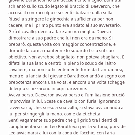
schiantò sullo scudo legato al braccio di Daeveron, che
accusò il contraccolpo e si sentì sbalzare dalla sella.
Riuscì a stringere le ginocchia a sufficienza per non
cadere, ma il primo punto era andato al suo avversario.
Girò il cavallo, deciso a fare ancora meglio. Doveva
dimostrare a suo padre che lui non era da meno. Si
preparò, questa volta con maggior concentrazione, e
durante la carica mantenne lo sguardo fisso sul suo
obiettivo. Non avrebbe sbagliato, non poteva sbagliare. E
difatti la sua lancia centrò in pieno lo scudo dell'altro
cavaliere, ma non sufficientemente forte da frantumarsi,
mentre la lancia del giovane Baratheon andò a segno con
prepotenza ancora una volta, e ancora una volta schegge
di legno schizzarono in ogni direzione.
Aveva perso. Daeveron aveva perso e l'umiliazione bruciò
improvvisa in lui. Scese da cavallo con furia, ignorando
l'avversario, che, sceso a sua volta, si stava avvicinando a
lui per stringergli la mano, come da etichetta.
Sentì vagamente suo padre che gli gridò tra i denti di
complimentarsi con Leo Baratheon per la vittoria, poi vide
Leo avvicinarsi a lui con la coda dell'occhio, con l'aria