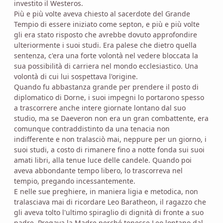
investito il Westeros.
Più e più volte aveva chiesto al sacerdote del Grande
Tempio di essere iniziato come septon, e più e più volte
gli era stato risposto che avrebbe dovuto approfondire
ulteriormente i suoi studi. Era palese che dietro quella
sentenza, c'era una forte volontà nel vedere bloccata la
sua possibilità di carriera nel mondo ecclesiastico. Una
volontà di cui lui sospettava l'origine.
Quando fu abbastanza grande per prendere il posto di
diplomatico di Dorne, i suoi impegni lo portarono spesso
a trascorrere anche intere giornate lontano dal suo
studio, ma se Daeveron non era un gran combattente, era
comunque contraddistinto da una tenacia non
indifferente e non tralasciò mai, neppure per un giorno, i
suoi studi, a costo di rimanere fino a notte fonda sui suoi
amati libri, alla tenue luce delle candele. Quando poi
aveva abbondante tempo libero, lo trascorreva nel
tempio, pregando incessantemente.
E nelle sue preghiere, in maniera ligia e metodica, non
tralasciava mai di ricordare Leo Baratheon, il ragazzo che
gli aveva tolto l'ultimo spiraglio di dignità di fronte a suo
padre. Pregava la Madre perché tenesse Leo lontano dal