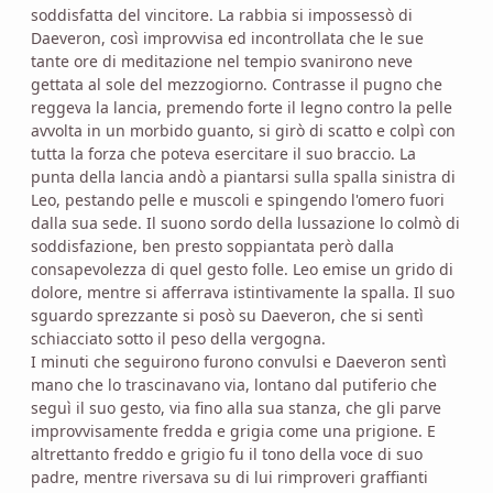
soddisfatta del vincitore. La rabbia si impossessò di
Daeveron, così improvvisa ed incontrollata che le sue
tante ore di meditazione nel tempio svanirono neve
gettata al sole del mezzogiorno. Contrasse il pugno che
reggeva la lancia, premendo forte il legno contro la pelle
avvolta in un morbido guanto, si girò di scatto e colpì con
tutta la forza che poteva esercitare il suo braccio. La
punta della lancia andò a piantarsi sulla spalla sinistra di
Leo, pestando pelle e muscoli e spingendo l'omero fuori
dalla sua sede. Il suono sordo della lussazione lo colmò di
soddisfazione, ben presto soppiantata però dalla
consapevolezza di quel gesto folle. Leo emise un grido di
dolore, mentre si afferrava istintivamente la spalla. Il suo
sguardo sprezzante si posò su Daeveron, che si sentì
schiacciato sotto il peso della vergogna.
I minuti che seguirono furono convulsi e Daeveron sentì
mano che lo trascinavano via, lontano dal putiferio che
seguì il suo gesto, via fino alla sua stanza, che gli parve
improvvisamente fredda e grigia come una prigione. E
altrettanto freddo e grigio fu il tono della voce di suo
padre, mentre riversava su di lui rimproveri graffianti