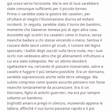
già sceso verso l'orizzonte. Ma le ore di luce sarebbero
state comunque sufficienti per il piccolo torneo.
Prima ci sarebbe stata la giostra dei cavalieri, per
sfruttare al meglio l'illuminazione diurna ed evitare
incidenti. In seguito, sarebbe stato il turno dei bambini,
momento che Daeveron temeva più di ogni altra cosa.
Assistette agli scontri tra cavalieri come in trance, senza
neanche badare a chi stesse vincendo o meno. Sentiva il
cozzare delle lance contro gli scudi, il rumore del legno
spezzato, i battiti degli zoccoli sulla terra nuda, ma i suoi
occhi non vedevano altro che gli allenamenti infruttuosi a
cui era stato sottoposto. Per un attimo desiderò
sgattaiolare via, cercando di passare inosservato, salire a
cavallo e fuggire il più lontano possibile. Era un dorniano,
sarebbe sopravvissuto anche nelle terre selvagge. Ma
subito comprese come questo assurdo pensiero non fosse
neanche lontanamente da accarezzare. Era sì un
Dorniano, figlio di antichi guerrieri, ma era pur sempre
soltanto un bambino.
Inghiottì amaro e pregò in silenzio, muovendo appena le
labbra, affinché il suo turno passasse rapido e il più