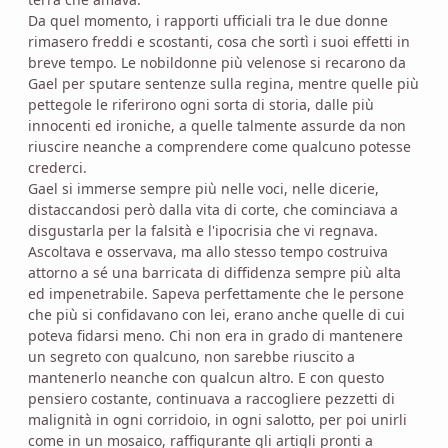
Da quel momento, i rapporti ufficiali tra le due donne
rimasero freddi e scostanti, cosa che sortì i suoi effetti in
breve tempo. Le nobildonne più velenose si recarono da
Gael per sputare sentenze sulla regina, mentre quelle più
pettegole le riferirono ogni sorta di storia, dalle più
innocenti ed ironiche, a quelle talmente assurde da non
riuscire neanche a comprendere come qualcuno potesse
crederci.
Gael si immerse sempre più nelle voci, nelle dicerie,
distaccandosi però dalla vita di corte, che cominciava a
disgustarla per la falsità e l'ipocrisia che vi regnava.
Ascoltava e osservava, ma allo stesso tempo costruiva
attorno a sé una barricata di diffidenza sempre più alta
ed impenetrabile. Sapeva perfettamente che le persone
che più si confidavano con lei, erano anche quelle di cui
poteva fidarsi meno. Chi non era in grado di mantenere
un segreto con qualcuno, non sarebbe riuscito a
mantenerlo neanche con qualcun altro. E con questo
pensiero costante, continuava a raccogliere pezzetti di
malignità in ogni corridoio, in ogni salotto, per poi unirli
come in un mosaico, raffigurante gli artigli pronti a