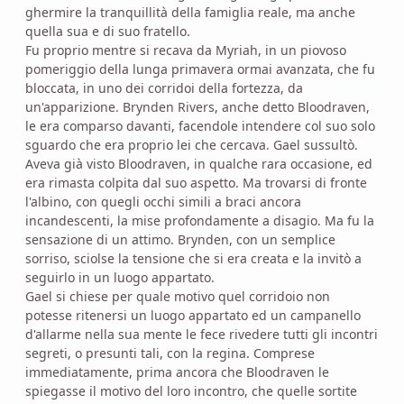
ghermire la tranquillità della famiglia reale, ma anche
quella sua e di suo fratello.
Fu proprio mentre si recava da Myriah, in un piovoso
pomeriggio della lunga primavera ormai avanzata, che fu
bloccata, in uno dei corridoi della fortezza, da
un'apparizione. Brynden Rivers, anche detto Bloodraven,
le era comparso davanti, facendole intendere col suo solo
sguardo che era proprio lei che cercava. Gael sussultò.
Aveva già visto Bloodraven, in qualche rara occasione, ed
era rimasta colpita dal suo aspetto. Ma trovarsi di fronte
l'albino, con quegli occhi simili a braci ancora
incandescenti, la mise profondamente a disagio. Ma fu la
sensazione di un attimo. Brynden, con un semplice
sorriso, sciolse la tensione che si era creata e la invitò a
seguirlo in un luogo appartato.
Gael si chiese per quale motivo quel corridoio non
potesse ritenersi un luogo appartato ed un campanello
d'allarme nella sua mente le fece rivedere tutti gli incontri
segreti, o presunti tali, con la regina. Comprese
immediatamente, prima ancora che Bloodraven le
spiegasse il motivo del loro incontro, che quelle sortite