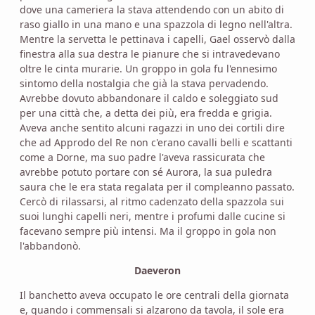
dove una cameriera la stava attendendo con un abito di
raso giallo in una mano e una spazzola di legno nell'altra.
Mentre la servetta le pettinava i capelli, Gael osservò dalla
finestra alla sua destra le pianure che si intravedevano
oltre le cinta murarie. Un groppo in gola fu l'ennesimo
sintomo della nostalgia che già la stava pervadendo.
Avrebbe dovuto abbandonare il caldo e soleggiato sud
per una città che, a detta dei più, era fredda e grigia.
Aveva anche sentito alcuni ragazzi in uno dei cortili dire
che ad Approdo del Re non c'erano cavalli belli e scattanti
come a Dorne, ma suo padre l'aveva rassicurata che
avrebbe potuto portare con sé Aurora, la sua puledra
saura che le era stata regalata per il compleanno passato.
Cercò di rilassarsi, al ritmo cadenzato della spazzola sui
suoi lunghi capelli neri, mentre i profumi dalle cucine si
facevano sempre più intensi. Ma il groppo in gola non
l'abbandonò.
Daeveron
Il banchetto aveva occupato le ore centrali della giornata
e, quando i commensali si alzarono da tavola, il sole era