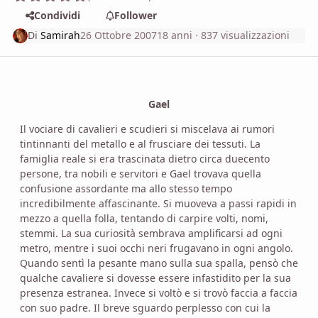
Condividi
Follower
Di
Samirah
26 Ottobre 2007
18 anni
· 837 visualizzazioni
Gael
Il vociare di cavalieri e scudieri si miscelava ai rumori
tintinnanti del metallo e al frusciare dei tessuti. La
famiglia reale si era trascinata dietro circa duecento
persone, tra nobili e servitori e Gael trovava quella
confusione assordante ma allo stesso tempo
incredibilmente affascinante. Si muoveva a passi rapidi in
mezzo a quella folla, tentando di carpire volti, nomi,
stemmi. La sua curiosità sembrava amplificarsi ad ogni
metro, mentre i suoi occhi neri frugavano in ogni angolo.
Quando sentì la pesante mano sulla sua spalla, pensò che
qualche cavaliere si dovesse essere infastidito per la sua
presenza estranea. Invece si voltò e si trovò faccia a faccia
con suo padre. Il breve sguardo perplesso con cui la