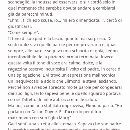
scandagliò, la indusse ad osservarsi e si ricordò solo in
quel momento che sarebbe dovuta andare a cambiarsi
già da parecchi minuti.
“Ehm... ti chiedo scusa, io... mi ero dimenticata...”, cercò di
giustificarsi.
“Come sempre”.
Il tono di suo padre la lasciò quanto mai sorpresa. Di
solito utilizzava quelle parole per rimproverarla e, quasi
sempre, alle parole seguiva una schiarita di gola, segno
inconfondibile della pazienza ormai terminata. Invece
questa volta il tono di voce era calmo, dolce, e la
ragazzina osservò incuriosita il volto del padre, in cerca di
una spiegazione. E vi trovò un'espressione malinconica,
un inequivocabile addio che Elimond le stava lasciando.
Perché non avrebbe sprecato molte parole per congedarsi
dai suoi figli, lei lo sapeva bene, e quello sguardo portava
con sé l'affetto di mille abbracci e mille saluti.
Ma poi, come una staffilata improvvisa, Elimond parlò: “Ho
parlato con Decan Dayne. E' d'accordo per il tuo
matrimonio con suo figlio Marq”.
Gael sentì una stretta allo stomaco. Sapeva che suo padre
le avrebbe combinato un matrimonio, soprattutto in vista