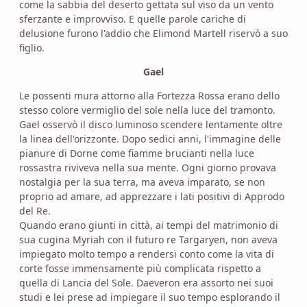
come la sabbia del deserto gettata sul viso da un vento
sferzante e improvviso. E quelle parole cariche di
delusione furono l'addio che Elimond Martell riservò a suo
figlio.
Gael
Le possenti mura attorno alla Fortezza Rossa erano dello
stesso colore vermiglio del sole nella luce del tramonto.
Gael osservò il disco luminoso scendere lentamente oltre
la linea dell'orizzonte. Dopo sedici anni, l'immagine delle
pianure di Dorne come fiamme brucianti nella luce
rossastra riviveva nella sua mente. Ogni giorno provava
nostalgia per la sua terra, ma aveva imparato, se non
proprio ad amare, ad apprezzare i lati positivi di Approdo
del Re.
Quando erano giunti in città, ai tempi del matrimonio di
sua cugina Myriah con il futuro re Targaryen, non aveva
impiegato molto tempo a rendersi conto come la vita di
corte fosse immensamente più complicata rispetto a
quella di Lancia del Sole. Daeveron era assorto nei suoi
studi e lei prese ad impiegare il suo tempo esplorando il