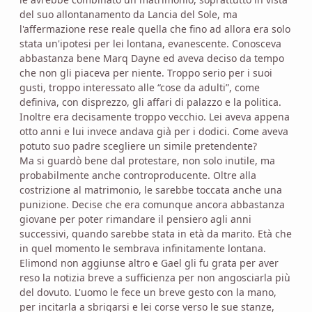
del suo allontanamento da Lancia del Sole, ma
l'affermazione rese reale quella che fino ad allora era solo
stata un'ipotesi per lei lontana, evanescente. Conosceva
abbastanza bene Marq Dayne ed aveva deciso da tempo
che non gli piaceva per niente. Troppo serio per i suoi
gusti, troppo interessato alle “cose da adulti”, come
definiva, con disprezzo, gli affari di palazzo e la politica.
Inoltre era decisamente troppo vecchio. Lei aveva appena
otto anni e lui invece andava già per i dodici. Come aveva
potuto suo padre scegliere un simile pretendente?
Ma si guardò bene dal protestare, non solo inutile, ma
probabilmente anche controproducente. Oltre alla
costrizione al matrimonio, le sarebbe toccata anche una
punizione. Decise che era comunque ancora abbastanza
giovane per poter rimandare il pensiero agli anni
successivi, quando sarebbe stata in età da marito. Età che
in quel momento le sembrava infinitamente lontana.
Elimond non aggiunse altro e Gael gli fu grata per aver
reso la notizia breve a sufficienza per non angosciarla più
del dovuto. L'uomo le fece un breve gesto con la mano,
per incitarla a sbrigarsi e lei corse verso le sue stanze,