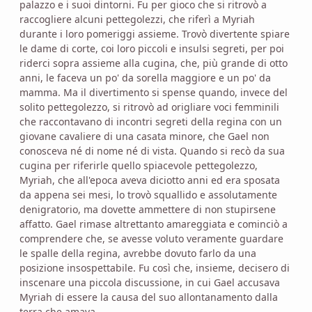
palazzo e i suoi dintorni. Fu per gioco che si ritrovò a
raccogliere alcuni pettegolezzi, che riferì a Myriah
durante i loro pomeriggi assieme. Trovò divertente spiare
le dame di corte, coi loro piccoli e insulsi segreti, per poi
riderci sopra assieme alla cugina, che, più grande di otto
anni, le faceva un po' da sorella maggiore e un po' da
mamma. Ma il divertimento si spense quando, invece del
solito pettegolezzo, si ritrovò ad origliare voci femminili
che raccontavano di incontri segreti della regina con un
giovane cavaliere di una casata minore, che Gael non
conosceva né di nome né di vista. Quando si recò da sua
cugina per riferirle quello spiacevole pettegolezzo,
Myriah, che all'epoca aveva diciotto anni ed era sposata
da appena sei mesi, lo trovò squallido e assolutamente
denigratorio, ma dovette ammettere di non stupirsene
affatto. Gael rimase altrettanto amareggiata e cominciò a
comprendere che, se avesse voluto veramente guardare
le spalle della regina, avrebbe dovuto farlo da una
posizione insospettabile. Fu così che, insieme, decisero di
inscenare una piccola discussione, in cui Gael accusava
Myriah di essere la causa del suo allontanamento dalla
terra che amava.