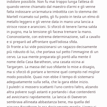
indolore possibile. Non fu mai troppo lunga l'attesa di
quando venne chiamato dal maestro d'armi e gli venne
fatta indossare un'armatura imbottita con lo stemma dei
Martell ricamato sul petto, gli fu posto in testa un elmo di
metallo leggero e gli venne data in mano una lancia a
strisce rosse e arancioni. Si sforzò di tenere l'arma salda
in pugno, ma la tensione gli faceva tremare la mano.
Ciononostante, con estrema determinazione, salì a cavallo
e si preparò ad affrontare quell'odiosa sfida.
Di fronte a lui vide posizionarsi un ragazzo decisamente
più robusto di lui, che portava sul petto l'immagine di un
cervo. La sua mente preparata gli portò alla mente il
nome della Casa Baratheon, una casata vicina ai
Targaryen. La massa del suo sfidante lo mise a disagio,
ma si sforzò di portare a termine quel compito nel miglior
modo possibile. Quasi non ebbe il tempo di sistemarsi
adeguatamente sulla sella, che la gara ebbe inizio.
I puledri si mossero scattanti l'uno contro l'altro, alzando
altra polvere sugli astanti e portando i due contendenti
ad avvicinarsi rapidamente. La lancia di Daeveron
sembrava allineata abbastanza bene, ma quella del
giovane Baratheon lo era decisamente meglio. L'arma si