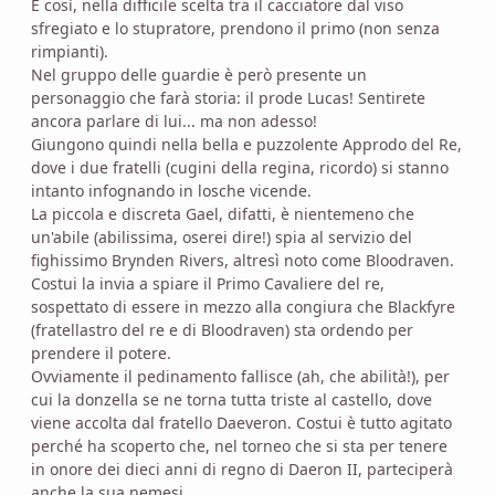
E così, nella difficile scelta tra il cacciatore dal viso
sfregiato e lo stupratore, prendono il primo (non senza
rimpianti).
Nel gruppo delle guardie è però presente un
personaggio che farà storia: il prode Lucas! Sentirete
ancora parlare di lui... ma non adesso!
Giungono quindi nella bella e puzzolente Approdo del Re,
dove i due fratelli (cugini della regina, ricordo) si stanno
intanto infognando in losche vicende.
La piccola e discreta Gael, difatti, è nientemeno che
un'abile (abilissima, oserei dire!) spia al servizio del
fighissimo Brynden Rivers, altresì noto come Bloodraven.
Costui la invia a spiare il Primo Cavaliere del re,
sospettato di essere in mezzo alla congiura che Blackfyre
(fratellastro del re e di Bloodraven) sta ordendo per
prendere il potere.
Ovviamente il pedinamento fallisce (ah, che abilità!), per
cui la donzella se ne torna tutta triste al castello, dove
viene accolta dal fratello Daeveron. Costui è tutto agitato
perché ha scoperto che, nel torneo che si sta per tenere
in onore dei dieci anni di regno di Daeron II, parteciperà
anche la sua nemesi.