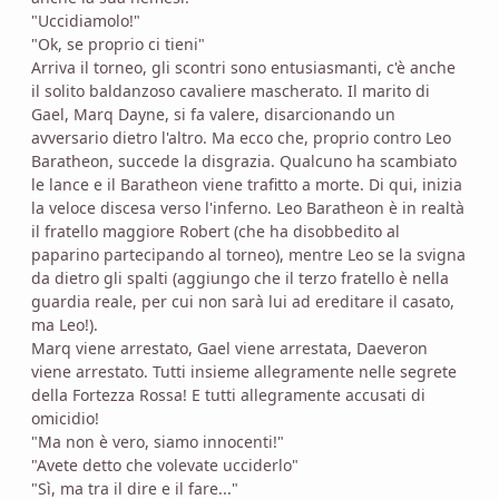
"Uccidiamolo!"
"Ok, se proprio ci tieni"
Arriva il torneo, gli scontri sono entusiasmanti, c'è anche
il solito baldanzoso cavaliere mascherato. Il marito di
Gael, Marq Dayne, si fa valere, disarcionando un
avversario dietro l'altro. Ma ecco che, proprio contro Leo
Baratheon, succede la disgrazia. Qualcuno ha scambiato
le lance e il Baratheon viene trafitto a morte. Di qui, inizia
la veloce discesa verso l'inferno. Leo Baratheon è in realtà
il fratello maggiore Robert (che ha disobbedito al
paparino partecipando al torneo), mentre Leo se la svigna
da dietro gli spalti (aggiungo che il terzo fratello è nella
guardia reale, per cui non sarà lui ad ereditare il casato,
ma Leo!).
Marq viene arrestato, Gael viene arrestata, Daeveron
viene arrestato. Tutti insieme allegramente nelle segrete
della Fortezza Rossa! E tutti allegramente accusati di
omicidio!
"Ma non è vero, siamo innocenti!"
"Avete detto che volevate ucciderlo"
"Sì, ma tra il dire e il fare..."