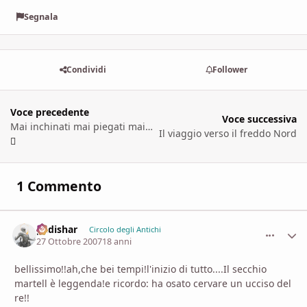
Segnala
Condividi
Follower
Voce precedente
Voce successiva
Mai inchinati mai piegati mai spezzati [seconda parte]
Il viaggio verso il freddo Nord
1 Commento
padishar
comment_
Stati
Circolo degli Antichi
27 Ottobre 2007
18 anni
bellissimo!!ah,che bei tempi!l'inizio di tutto....Il secchio
martell è leggenda!e ricordo: ha osato cervare un ucciso del
re!!