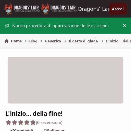
Vai al contenuto
Dragons´ Lair
Accedi
Nuova procedura di approvazione delle iscrizioni
Nas
Home
Blog
Generico
Il gatto di giada
L'inizio... dell
L'inizio... della fine!
(0 recensioni)
Condividi
Follower