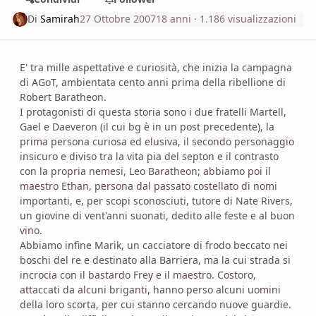
Di
Samirah
27 Ottobre 2007
18 anni
· 1.186 visualizzazioni
E' tra mille aspettative e curiosità, che inizia la campagna
di AGoT, ambientata cento anni prima della ribellione di
Robert Baratheon.
I protagonisti di questa storia sono i due fratelli Martell,
Gael e Daeveron (il cui bg è in un post precedente), la
prima persona curiosa ed elusiva, il secondo personaggio
insicuro e diviso tra la vita pia del septon e il contrasto
con la propria nemesi, Leo Baratheon; abbiamo poi il
maestro Ethan, persona dal passato costellato di nomi
importanti, e, per scopi sconosciuti, tutore di Nate Rivers,
un giovine di vent'anni suonati, dedito alle feste e al buon
vino.
Abbiamo infine Marik, un cacciatore di frodo beccato nei
boschi del re e destinato alla Barriera, ma la cui strada si
incrocia con il bastardo Frey e il maestro. Costoro,
attaccati da alcuni briganti, hanno perso alcuni uomini
della loro scorta, per cui stanno cercando nuove guardie.