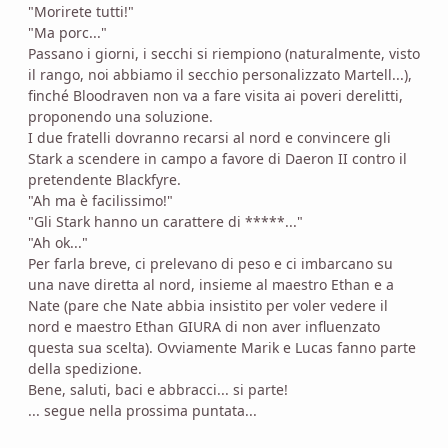
"Morirete tutti!"
"Ma porc..."
Passano i giorni, i secchi si riempiono (naturalmente, visto
il rango, noi abbiamo il secchio personalizzato Martell...),
finché Bloodraven non va a fare visita ai poveri derelitti,
proponendo una soluzione.
I due fratelli dovranno recarsi al nord e convincere gli
Stark a scendere in campo a favore di Daeron II contro il
pretendente Blackfyre.
"Ah ma è facilissimo!"
"Gli Stark hanno un carattere di *****..."
"Ah ok..."
Per farla breve, ci prelevano di peso e ci imbarcano su
una nave diretta al nord, insieme al maestro Ethan e a
Nate (pare che Nate abbia insistito per voler vedere il
nord e maestro Ethan GIURA di non aver influenzato
questa sua scelta). Ovviamente Marik e Lucas fanno parte
della spedizione.
Bene, saluti, baci e abbracci... si parte!
... segue nella prossima puntata...