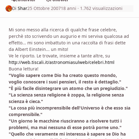
Di
Shar
25 Ottobre 2007
18 anni
· 1.762 visualizzazioni
Mi sono messo alla ricerca di qualche frase celebre,
perchè sto scrivendo un augurio e mi serviva qualcosa ad
effetto... mi sono imbattuto in una raccolta di frasi dette
da Albert Einstein... un mito!
Ve le riporto. Le trovate, insieme a tante altre, su
http://web.tiscali.it/astronomiasulweb/celebri.html
Buona lettura!
"Voglio sapere come Dio ha creato questo mondo,
voglio conoscere i suoi pensieri, il resto è dettaglio."
"È più facile disintegrare un atomo che un pregiudizio."
"La scienza senza religione è zoppa, la religione senza
scienza è cieca."
"La cosa più incomprensibile dell'Universo è che esso sia
comprensibile."
"Un giorno le macchine riusciranno a risolvere tutti i
problemi, ma mai nessuna di esse potrà porne uno."
"Quello che veramente mi interessa è sapere se Dio ha