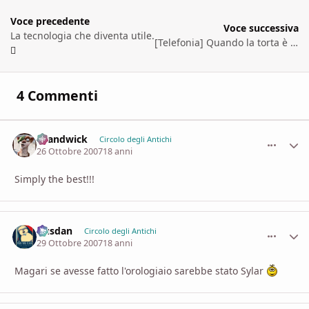
Voce precedente
Voce successiva
La tecnologia che diventa utile.
[Telefonia] Quando la torta è grossa...
4 Commenti
chandwick
comment_
Stati
Circolo degli Antichi
26 Ottobre 2007
18 anni
Simply the best!!!
Dusdan
comment_
Stati
Circolo degli Antichi
29 Ottobre 2007
18 anni
Magari se avesse fatto l'orologiaio sarebbe stato Sylar