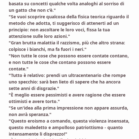
basata su concetti qualche volta analoghi al sorriso di
un gatto che non c'è."
"Se vuoi scoprire qualcosa della fisica teorica riguardo il
metodo che adotta, ti suggerisco di attenerti ad un
principio: non ascoltare le loro voci, fissa la tua
attenzione sulle loro azioni."
"Gran brutta malattia il razzismo, più che altro strana:
colpisce i bianchi, ma fa fuori i neri."
"Non tutte le cose che possono essere contate contano,
e non tutte le cose che contano possono essere
contate."
"Tutto è relativo: prendi un ultracentenario che rompe
uno specchio: sarà ben lieto di sapere che ha ancora
sette anni di disgrazie."
"È meglio essere pessimisti e avere ragione che essere
ottimisti e avere torto."
"Se un'idea alla prima impressione non appare assurda,
non avrà speranza."
"Questo eroismo a comando, questa violenza insensata,
questo maledetto e ampolloso patriottismo - quanto
intensamente li disprezzo!"