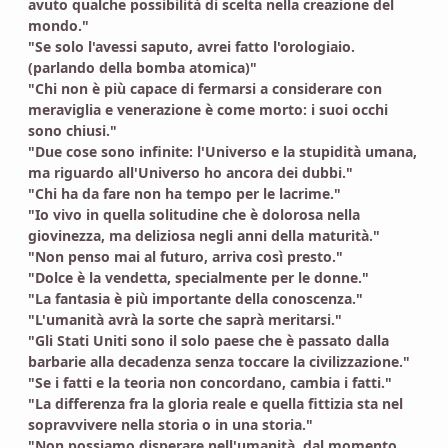
avuto qualche possibilità di scelta nella creazione del
mondo."
"Se solo l'avessi saputo, avrei fatto l'orologiaio.
(parlando della bomba atomica)"
"Chi non è più capace di fermarsi a considerare con
meraviglia e venerazione è come morto: i suoi occhi
sono chiusi."
"Due cose sono infinite: l'Universo e la stupidità umana,
ma riguardo all'Universo ho ancora dei dubbi."
"Chi ha da fare non ha tempo per le lacrime."
"Io vivo in quella solitudine che è dolorosa nella
giovinezza, ma deliziosa negli anni della maturità."
"Non penso mai al futuro, arriva così presto."
"Dolce è la vendetta, specialmente per le donne."
"La fantasia è più importante della conoscenza."
"L'umanità avrà la sorte che saprà meritarsi."
"Gli Stati Uniti sono il solo paese che è passato dalla
barbarie alla decadenza senza toccare la civilizzazione."
"Se i fatti e la teoria non concordano, cambia i fatti."
"La differenza fra la gloria reale e quella fittizia sta nel
sopravvivere nella storia o in una storia."
"Non possiamo disperare nell'umanità, dal momento