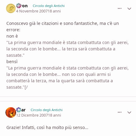
Airon
comment_
Stati
Circolo degli Antichi
4 Novembre 2007
18 anni
Conoscevo già le citazioni e sono fantastiche, ma c'è un
errore:
non è
"La prima guerra mondiale è stata combattuta con gli aerei,
la seconda con le bombe... la terza sarà combattuta a
sassate."
bensì
"La prima guerra mondiale è stata combattuta con gli aerei,
la seconda con le bombe... non so con quali armi si
combatterà la terza, ma la quarta sarà combattuta a
sassate."[/
Shar
comment_
Stati
Circolo degli Antichi
12 Dicembre 2007
18 anni
Grazie! Infatti, così ha molto più senso...