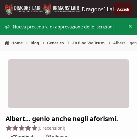
Vai al contenuto
Dragons´ Lair
Accedi
Nuova procedura di approvazione delle iscrizioni
Nas
Home
Blog
Generico
-In Blog We Trust-
Albert... ge
Albert... genio anche negli aforismi.
(0 recensioni)
Condividi
Follower