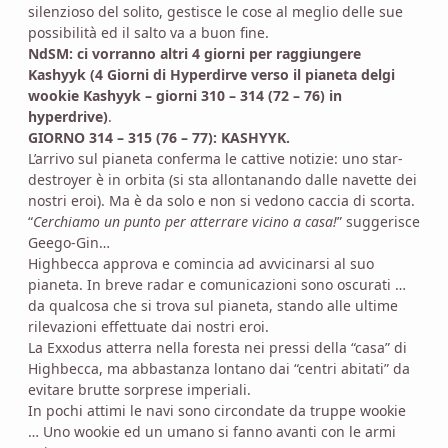
silenzioso del solito, gestisce le cose al meglio delle sue
possibilità ed il salto va a buon fine.
NdSM: ci vorranno altri 4 giorni per raggiungere
Kashyyk (4 Giorni di Hyperdirve verso il pianeta delgi
wookie Kashyyk – giorni 310 – 314 (72 – 76) in
hyperdrive)
.
GIORNO 314 – 315 (76 – 77): KASHYYK.
L’arrivo sul pianeta conferma le cattive notizie: uno star-
destroyer è in orbita (si sta allontanando dalle navette dei
nostri eroi). Ma è da solo e non si vedono caccia di scorta.
“
Cerchiamo un punto per atterrare vicino a casa!
” suggerisce
Geego-Gin…
Highbecca approva e comincia ad avvicinarsi al suo
pianeta. In breve radar e comunicazioni sono oscurati …
da qualcosa che si trova sul pianeta, stando alle ultime
rilevazioni effettuate dai nostri eroi.
La Exxodus atterra nella foresta nei pressi della “casa” di
Highbecca, ma abbastanza lontano dai “centri abitati” da
evitare brutte sorprese imperiali.
In pochi attimi le navi sono circondate da truppe wookie
… Uno wookie ed un umano si fanno avanti con le armi