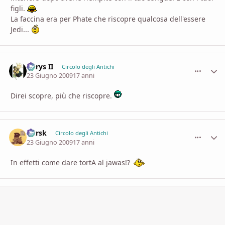
figli.
La faccina era per Phate che riscopre qualcosa dell'essere
Jedi...
Aerys II
comment_
Stati
Circolo degli Antichi
23 Giugno 2009
17 anni
Direi scopre, più che riscopre.
Kursk
comment_
Stati
Circolo degli Antichi
23 Giugno 2009
17 anni
In effetti come dare tortA al jawas!?