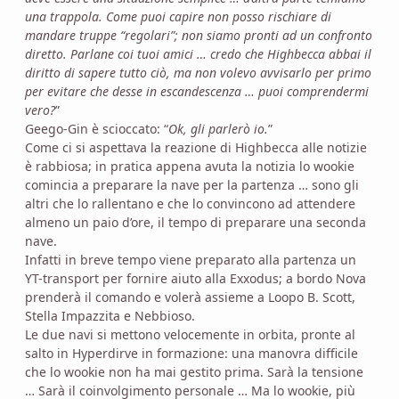
una trappola. Come puoi capire non posso rischiare di
mandare truppe “regolari”; non siamo pronti ad un confronto
diretto. Parlane coi tuoi amici … credo che Highbecca abbai il
diritto di sapere tutto ciò, ma non volevo avvisarlo per primo
per evitare che desse in escandescenza … puoi comprendermi
vero?
”
Geego-Gin è scioccato: “
Ok, gli parlerò io.
”
Come ci si aspettava la reazione di Highbecca alle notizie
è rabbiosa; in pratica appena avuta la notizia lo wookie
comincia a preparare la nave per la partenza … sono gli
altri che lo rallentano e che lo convincono ad attendere
almeno un paio d’ore, il tempo di preparare una seconda
nave.
Infatti in breve tempo viene preparato alla partenza un
YT-transport per fornire aiuto alla Exxodus; a bordo Nova
prenderà il comando e volerà assieme a Loopo B. Scott,
Stella Impazzita e Nebbioso.
Le due navi si mettono velocemente in orbita, pronte al
salto in Hyperdirve in formazione: una manovra difficile
che lo wookie non ha mai gestito prima. Sarà la tensione
… Sarà il coinvolgimento personale … Ma lo wookie, più