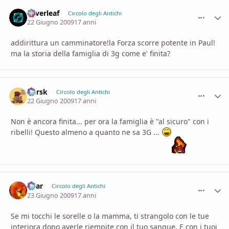
Silverleaf
comment_
Stati
Circolo degli Antichi
22 Giugno 2009
17 anni
addirittura un camminatore!la Forza scorre potente in Paul!
ma la storia della famiglia di 3g come e' finita?
Kursk
comment_
Stati
Circolo degli Antichi
22 Giugno 2009
17 anni
Non è ancora finita... per ora la famiglia è "al sicuro" con i
ribelli! Questo almeno a quanto ne sa 3G ...
Shar
comment_
Stati
Circolo degli Antichi
23 Giugno 2009
17 anni
Se mi tocchi le sorelle o la mamma, ti strangolo con le tue
interiora dopo averle riempite con il tuo sangue. E con i tuoi