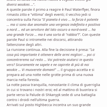
diversi wookies …
”.
A queste parole il primo a reagire è Paul Waterflyer, finora
rimasto zitto e “vittima” degli eventi; il vecchio jedi si
concentra sulla Forza “
Il pianeta è vivo … la forza è potente
… ma ci sono due anomalie una vergenza indefinita e positiva
a nord … ed un servitore del lato oscuro a nord-ovest … ha
una grande Forza … ma è una sorta di “rabbia”!
”. Con queste
parole Paul si intromette nei discorsi, attirando
l’attenzione degli altri.
La riunione continua. Alla fine la decisione è presa: “
La
cosa più importante è ottenere delle armi migliori … poi ci
concentreremo sul resto … Voi potreste aiutarci in questo
vero? Sicuramente ne sapete e ne capirete di più di noi
wookie … Vi muoverete domani!
” … il gruppo accetta e si
prepara ad una notte nelle grotte prima di una nuova
marcia nella foresta.
La notte passa tranquilla, nonostante il clima di guerriglia
in cui si trovano i nostri eroi; ed al mattino di buon’ora si
parte verso la Palude di Shkanyyk sede di una battaglia
contro i droidi nell’ultima guerra.
Arrivati sul posto Highbecca incontra un suo grande