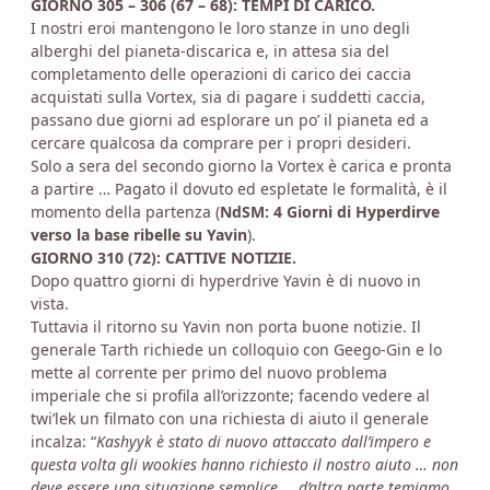
GIORNO 305 – 306 (67 – 68): TEMPI DI CARICO.
I nostri eroi mantengono le loro stanze in uno degli
alberghi del pianeta-discarica e, in attesa sia del
completamento delle operazioni di carico dei caccia
acquistati sulla Vortex, sia di pagare i suddetti caccia,
passano due giorni ad esplorare un po’ il pianeta ed a
cercare qualcosa da comprare per i propri desideri.
Solo a sera del secondo giorno la Vortex è carica e pronta
a partire … Pagato il dovuto ed espletate le formalità, è il
momento della partenza (
NdSM: 4 Giorni di Hyperdirve
verso la base ribelle su Yavin
).
GIORNO 310 (72): CATTIVE NOTIZIE.
Dopo quattro giorni di hyperdrive Yavin è di nuovo in
vista.
Tuttavia il ritorno su Yavin non porta buone notizie. Il
generale Tarth richiede un colloquio con Geego-Gin e lo
mette al corrente per primo del nuovo problema
imperiale che si profila all’orizzonte; facendo vedere al
twi’lek un filmato con una richiesta di aiuto il generale
incalza: “
Kashyyk è stato di nuovo attaccato dall’impero e
questa volta gli wookies hanno richiesto il nostro aiuto … non
deve essere una situazione semplice … d’altra parte temiamo