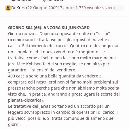
Di
Kursk
22 Giugno 2009
17 anni
· 1.739 visualizzazioni
GIORNO 304 (66): ANCORA SU JUNKYARD
.
Giorno nuovo … Dopo una riposante notte da “ricchi”
ricominciano le trattative per gli acquisti di navette e
caccia. È il momento dei caccia. Quattro ore di viaggio su
un cingolato ed il nuovo venditore è raggiunto. Le
trattative come al solito non lasciano molto margine ma
Jere Mee Kohlson fa del suo meglio, se non altro per
garantire il “silenzio” del venditore.
400 caccia sono una bella quantità da vendere e
comprare ed i nostri eroi non si fanno molti problemi sul
prezzo (anche perché pare che non abbiamo molta scelta
visto che, in pratica, andranno a prosciugare le scorte del
pianeta-discarica).
Le trattative del jawas portano ad un accordo per un
leggero sovrapprezzo in cambio di operazioni di carico il
più veloci possibile. Si tratta comunque di almeno due
giorni.