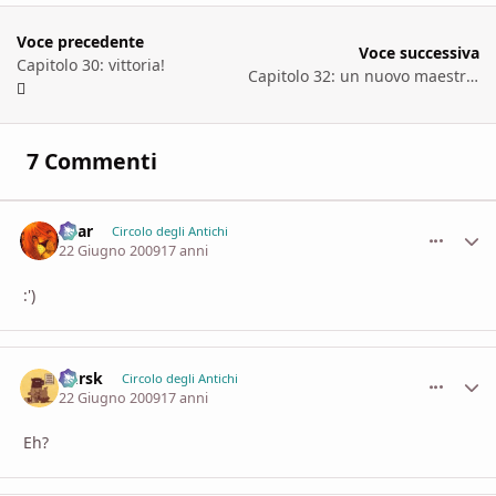
Voce precedente
Voce successiva
Capitolo 30: vittoria!
Capitolo 32: un nuovo maestro?
7 Commenti
Shar
comment_
Stati
Circolo degli Antichi
22 Giugno 2009
17 anni
:')
Kursk
comment_
Stati
Circolo degli Antichi
22 Giugno 2009
17 anni
Eh?