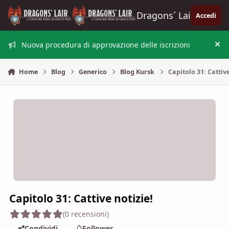
Vai al contenuto
Dragons´ Lair
Accedi
Nuova procedura di approvazione delle iscrizioni
Nas
Home
Blog
Generico
Blog Kursk
Capitolo 31: Cattive
Capitolo 31: Cattive notizie!
(0 recensioni)
Condividi
Follower