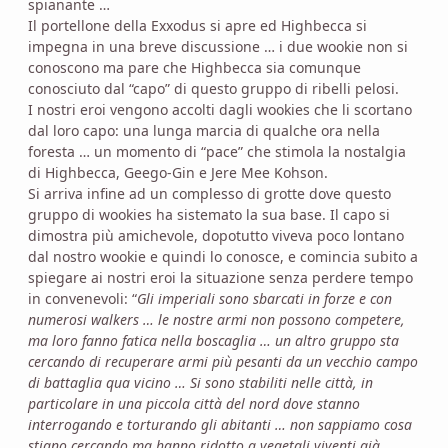
spianante …
Il portellone della Exxodus si apre ed Highbecca si
impegna in una breve discussione … i due wookie non si
conoscono ma pare che Highbecca sia comunque
conosciuto dal “capo” di questo gruppo di ribelli pelosi.
I nostri eroi vengono accolti dagli wookies che li scortano
dal loro capo: una lunga marcia di qualche ora nella
foresta … un momento di “pace” che stimola la nostalgia
di Highbecca, Geego-Gin e Jere Mee Kohson.
Si arriva infine ad un complesso di grotte dove questo
gruppo di wookies ha sistemato la sua base. Il capo si
dimostra più amichevole, dopotutto viveva poco lontano
dal nostro wookie e quindi lo conosce, e comincia subito a
spiegare ai nostri eroi la situazione senza perdere tempo
in convenevoli: “
Gli imperiali sono sbarcati in forze e con
numerosi walkers … le nostre armi non possono competere,
ma loro fanno fatica nella boscaglia … un altro gruppo sta
cercando di recuperare armi più pesanti da un vecchio campo
di battaglia qua vicino … Si sono stabiliti nelle città, in
particolare in una piccola città del nord dove stanno
interrogando e torturando gli abitanti … non sappiamo cosa
stiano cercando ma hanno ridotto a vegetali viventi già