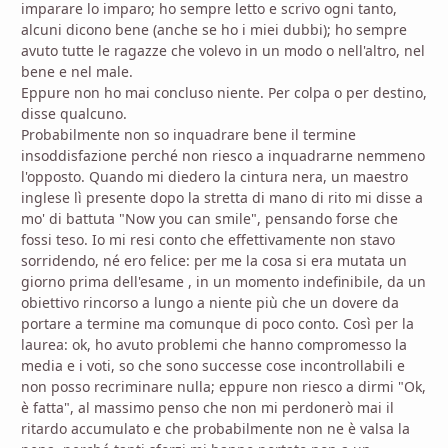
imparare lo imparo; ho sempre letto e scrivo ogni tanto,
alcuni dicono bene (anche se ho i miei dubbi); ho sempre
avuto tutte le ragazze che volevo in un modo o nell'altro, nel
bene e nel male.
Eppure non ho mai concluso niente. Per colpa o per destino,
disse qualcuno.
Probabilmente non so inquadrare bene il termine
insoddisfazione perché non riesco a inquadrarne nemmeno
l'opposto. Quando mi diedero la cintura nera, un maestro
inglese lì presente dopo la stretta di mano di rito mi disse a
mo' di battuta "Now you can smile", pensando forse che
fossi teso. Io mi resi conto che effettivamente non stavo
sorridendo, né ero felice: per me la cosa si era mutata un
giorno prima dell'esame , in un momento indefinibile, da un
obiettivo rincorso a lungo a niente più che un dovere da
portare a termine ma comunque di poco conto. Così per la
laurea: ok, ho avuto problemi che hanno compromesso la
media e i voti, so che sono successe cose incontrollabili e
non posso recriminare nulla; eppure non riesco a dirmi "Ok,
è fatta", al massimo penso che non mi perdonerò mai il
ritardo accumulato e che probabilmente non ne è valsa la