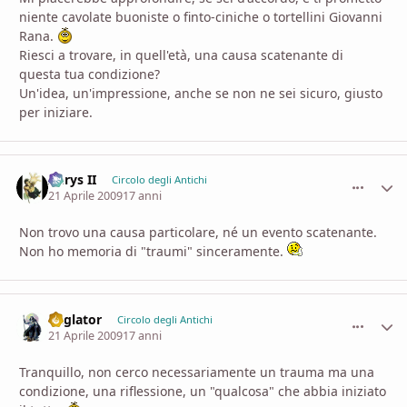
niente cavolate buoniste o finto-ciniche o tortellini Giovanni
Rana.
Riesci a trovare, in quell'età, una causa scatenante di
questa tua condizione?
Un'idea, un'impressione, anche se non ne sei sicuro, giusto
per iniziare.
Aerys II
comment_
Stati
Circolo degli Antichi
21 Aprile 2009
17 anni
Non trovo una causa particolare, né un evento scatenante.
Non ho memoria di "traumi" sinceramente.
daglator
comment_
Stati
Circolo degli Antichi
21 Aprile 2009
17 anni
Tranquillo, non cerco necessariamente un trauma ma una
condizione, una riflessione, un "qualcosa" che abbia iniziato