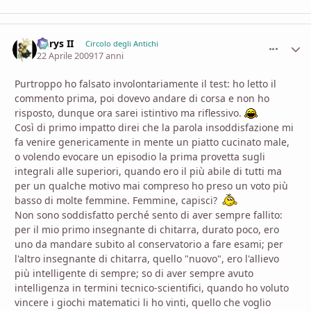
Aerys II
comment_
Stati
Circolo degli Antichi
22 Aprile 2009
17 anni
Purtroppo ho falsato involontariamente il test: ho letto il
commento prima, poi dovevo andare di corsa e non ho
risposto, dunque ora sarei istintivo ma riflessivo.
Così di primo impatto direi che la parola insoddisfazione mi
fa venire genericamente in mente un piatto cucinato male,
o volendo evocare un episodio la prima provetta sugli
integrali alle superiori, quando ero il più abile di tutti ma
per un qualche motivo mai compreso ho preso un voto più
basso di molte femmine. Femmine, capisci?
Non sono soddisfatto perché sento di aver sempre fallito:
per il mio primo insegnante di chitarra, durato poco, ero
uno da mandare subito al conservatorio a fare esami; per
l'altro insegnante di chitarra, quello "nuovo", ero l'allievo
più intelligente di sempre; so di aver sempre avuto
intelligenza in termini tecnico-scientifici, quando ho voluto
vincere i giochi matematici li ho vinti, quello che voglio