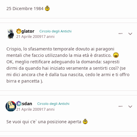
25 Dicembre 1984
daglator
comment_
Stati
Circolo degli Antichi
21 Aprile 2009
17 anni
Crispio, lo sfasamento temporale dovuto ai paragoni
mentali che faccio utilizzando la mia età è drastico.
OK, meglio rettificare adeguando la domanda: sapresti
dirmi da quando hai iniziato veramente a sentirti così? (se
mi dici ancora che è dalla tua nascita, cedo le armi e ti offro
birra e pancetta ).
Dusdan
comment_
Stati
Circolo degli Antichi
21 Aprile 2009
17 anni
Se vuoi qui c'e` una posizione aperta