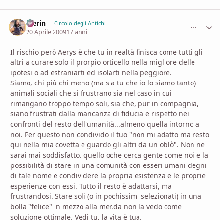
Merin
comment_
Stati
Circolo degli Antichi
20 Aprile 2009
17 anni
Il rischio però Aerys è che tu in realtà finisca come tutti gli
altri a curare solo il prorpio orticello nella migliore delle
ipotesi o ad estraniarti ed isolarti nella peggiore.
Siamo, chi più chi meno (ma sia tu che io lo siamo tanto)
animali sociali che si frustrano sia nel caso in cui
rimangano troppo tempo soli, sia che, pur in compagnia,
siano frustrati dalla mancanza di fiducia e rispetto nei
confronti del resto dell'umanità...almeno quella intorno a
noi. Per questo non condivido il tuo "non mi adatto ma resto
qui nella mia covetta e guardo gli altri da un oblò". Non ne
sarai mai soddisfatto. quello oche cerca gente come noi e la
possibilità di stare in una comunità con esseri umani degni
di tale nome e condividere la propria esistenza e le proprie
esperienze con essi. Tutto il resto è adattarsi, ma
frustrandosi. Stare soli (o in pochissimi selezionati) in una
bolla "felice" in mezzo alla mer.da non la vedo come
soluzione ottimale. Vedi tu, la vita è tua.