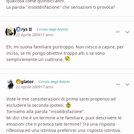
qualcosa come quindici anni.
La parola "insoddisfazione" che sensazioni ti provoca?
Aerys II
comment_
Stati
Circolo degli Antichi
22 Aprile 2009
17 anni
Eh, mi suona familiare purtroppo. Non riesco a capire, per
inciso, se mi pongo obiettivi troppo alti o se sono
semplicemente un cialtrone.
daglator
comment_
Stati
Circolo degli Antichi
22 Aprile 2009
17 anni
Viste le mie considerazioni di prima sarei propenso ad
escludere la seconda ipotesi.
Torniamo alla parola "insoddisfazione".
Mi dici che è un termine a te familiare, puoi descrivere le
emozioni che ti provoca tale termine? Tra una risposta
riflessiva ed una istintiva preferirei una risposta istintiva.