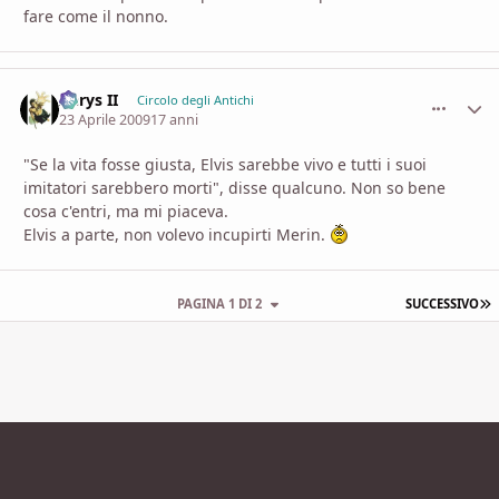
fare come il nonno.
Aerys II
comment_
Stati
Circolo degli Antichi
23 Aprile 2009
17 anni
"Se la vita fosse giusta, Elvis sarebbe vivo e tutti i suoi
imitatori sarebbero morti", disse qualcuno. Non so bene
cosa c'entri, ma mi piaceva.
Elvis a parte, non volevo incupirti Merin.
U
PAGINA 1 DI 2
SUCCESSIVO