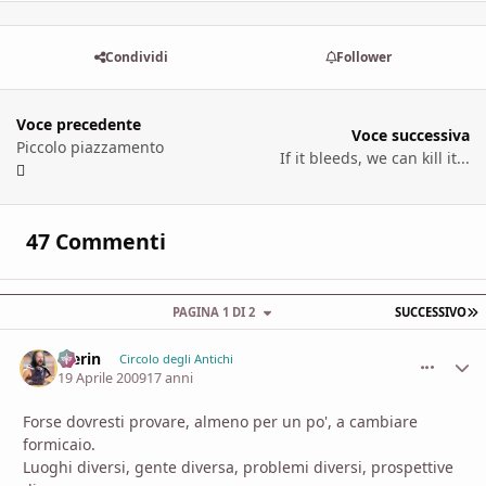
Condividi
Follower
Voce precedente
Voce successiva
Piccolo piazzamento
If it bleeds, we can kill it...
47 Commenti
U
PAGINA 1 DI 2
SUCCESSIVO
Merin
comment_
Stati
Circolo degli Antichi
19 Aprile 2009
17 anni
Forse dovresti provare, almeno per un po', a cambiare
formicaio.
Luoghi diversi, gente diversa, problemi diversi, prospettive