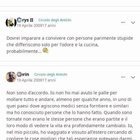
Aerys II
comment_
Stati
Circolo degli Antichi
19 Aprile 2009
17 anni
Dovrei imparare a convivere con persone parimente stupide
che differiscono solo per l'odore e la cucina,
probabilmente...
Merin
comment_
Stati
Circolo degli Antichi
19 Aprile 2009
17 anni
Non sono d'accordo. Io non ho mai avuto le palle per
mollare tutto e andare, almeno per qualche anno, in uno di
quei paesi dove agiscono medici senza forntiere e similari
ma ho conosciuto persone che lo hanno fatto. Quando sono
tornate non erano le stesse persone che erano partite e il
loro modo di vedere la vita era profondamente cambiato. Io,
nel mio piccolo, ho viaggiato e vissuto all'estero cercando di
cogliere le cose migliori che tali esperienze potevano darmi,