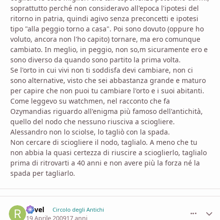
soprattutto perché non consideravo all'epoca l'ipotesi del
ritorno in patria, quindi agivo senza preconcetti e ipotesi
tipo "alla peggio torno a casa". Poi sono dovuto (oppure ho
voluto, ancora non l'ho capito) tornare, ma ero comunque
cambiato. In meglio, in peggio, non so,m sicuramente ero e
sono diverso da quando sono partito la prima volta.
Se l'orto in cui vivi non ti soddisfa devi cambiare, non ci
sono alternative, visto che sei abbastanza grande e maturo
per capire che non puoi tu cambiare l'orto e i suoi abitanti.
Come leggevo su watchmen, nel racconto che fa
Ozymandias riguardo all'enigma più famoso dell'antichità,
quello del nodo che nessuno riusciva a sciogliere.
Alessandro non lo sciolse, lo tagliò con la spada.
Non cercare di sciogliere il nodo, taglialo. A meno che tu
non abbia la quasi certezza di riuscire a scioglierlo, taglialo
prima di ritrovarti a 40 anni e non avere più la forza né la
spada per tagliarlo.
Revel
comment_
Stati
Circolo degli Antichi
19 Aprile 2009
17 anni