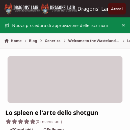
Vai al contenuto
Dragons´ Lair
Accedi
Nuova procedura di approvazione delle iscrizioni
Nas
Home
Blog
Generico
Welcome to the Wasteland...
L
Lo spleen e l'arte dello shotgun
(0 recensioni)
Condividi
Follower