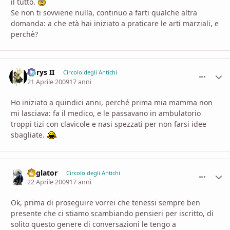
il tutto.
Se non ti sovviene nulla, continuo a farti qualche altra
domanda: a che età hai iniziato a praticare le arti marziali, e
perchè?
Aerys II
comment_
Stati
Circolo degli Antichi
21 Aprile 2009
17 anni
Ho iniziato a quindici anni, perché prima mia mamma non
mi lasciava: fa il medico, e le passavano in ambulatorio
troppi tizi con clavicole e nasi spezzati per non farsi idee
sbagliate.
daglator
comment_
Stati
Circolo degli Antichi
22 Aprile 2009
17 anni
Ok, prima di proseguire vorrei che tenessi sempre ben
presente che ci stiamo scambiando pensieri per iscritto, di
solito questo genere di conversazioni le tengo a