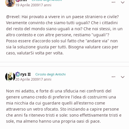
19 Aprile 2009
17 anni
@revel: Hai provato a vivere in un paese straniero e civile?
Veramente convinto che siamo tutti uguali? Che i cittadini
del resto del mondo siano uguali a noi? Che noi stessi, in un
altro contesto e con altre persone, restiamo "uguali"?
Posso essere d'accordo solo sul fatto che "andare via" non
sia la soluzione giusta per tutti. Bisogna valutare caso per
caso, valutarSi volta per volta.
Aerys II
comment_
Stati
Circolo degli Antichi
20 Aprile 2009
17 anni
Non mi adatto, e forte di una sfiducia nei confronti del
genere umano credo di preferire l'idea di costruirmi una
mia nicchia da cui guardare quelli all'esterno come
attraverso un vetro sfocato. Sto iniziando a capire persone
che anni fa ritenevo tristi e sole: sono effettivamente tristi e
sole, ma almeno hanno una propria oasi di pace.