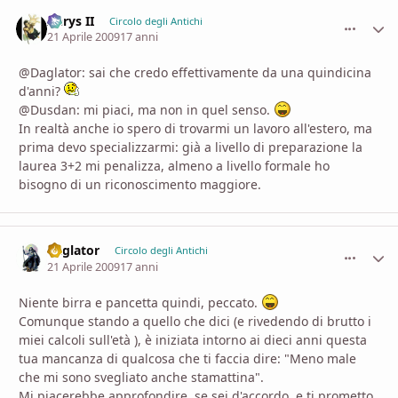
Aerys II
comment_
Stati
Circolo degli Antichi
21 Aprile 2009
17 anni
@Daglator: sai che credo effettivamente da una quindicina
d'anni?
@Dusdan: mi piaci, ma non in quel senso.
In realtà anche io spero di trovarmi un lavoro all'estero, ma
prima devo specializzarmi: già a livello di preparazione la
laurea 3+2 mi penalizza, almeno a livello formale ho
bisogno di un riconoscimento maggiore.
daglator
comment_
Stati
Circolo degli Antichi
21 Aprile 2009
17 anni
Niente birra e pancetta quindi, peccato.
Comunque stando a quello che dici (e rivedendo di brutto i
miei calcoli sull'età ), è iniziata intorno ai dieci anni questa
tua mancanza di qualcosa che ti faccia dire: "Meno male
che mi sono svegliato anche stamattina".
Mi piacerebbe approfondire, se sei d'accordo, e ti prometto