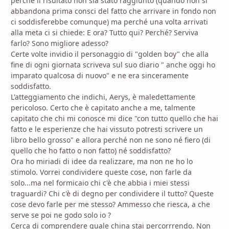
perché il risultato non sia stato raggiunto (quando non si
abbandona prima consci del fatto che arrivare in fondo non
ci soddisferebbe comunque) ma perché una volta arrivati
alla meta ci si chiede: E ora? Tutto qui? Perché? Serviva
farlo? Sono migliore adesso?
Certe volte invidio il personaggio di "golden boy" che alla
fine di ogni giornata scriveva sul suo diario " anche oggi ho
imparato qualcosa di nuovo" e ne era sinceramente
soddisfatto.
L'atteggiamento che indichi, Aerys, è maledettamente
pericoloso. Certo che è capitato anche a me, talmente
capitato che chi mi conosce mi dice "con tutto quello che hai
fatto e le esperienze che hai vissuto potresti scrivere un
libro bello grosso" e allora perché non ne sono né fiero (di
quello che ho fatto o non fatto) né soddisfatto?
Ora ho miriadi di idee da realizzare, ma non ne ho lo
stimolo. Vorrei condividere queste cose, non farle da
solo...ma nel formicaio chi c'è che abbia i miei stessi
traguardi? Chi c'è di degno per condividere il tutto? Queste
cose devo farle per me stesso? Ammesso che riesca, a che
serve se poi ne godo solo io ?
Cerca di comprendere quale china stai percorrrendo. Non