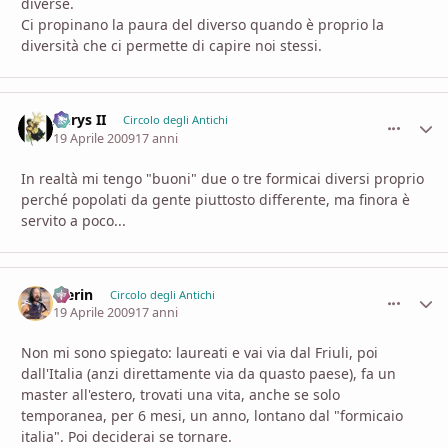
diverse.
Ci propinano la paura del diverso quando è proprio la
diversità che ci permette di capire noi stessi.
Aerys II
comment_
Stati
Circolo degli Antichi
19 Aprile 2009
17 anni
In realtà mi tengo "buoni" due o tre formicai diversi proprio
perché popolati da gente piuttosto differente, ma finora è
servito a poco...
Merin
comment_
Stati
Circolo degli Antichi
19 Aprile 2009
17 anni
Non mi sono spiegato: laureati e vai via dal Friuli, poi
dall'Italia (anzi direttamente via da quasto paese), fa un
master all'estero, trovati una vita, anche se solo
temporanea, per 6 mesi, un anno, lontano dal "formicaio
italia". Poi deciderai se tornare.