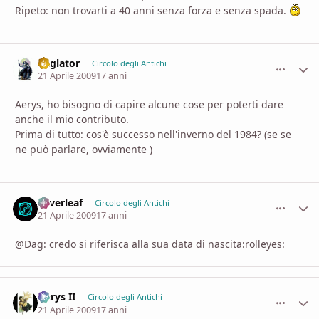
Ripeto: non trovarti a 40 anni senza forza e senza spada.
daglator
comment_
Stati
Circolo degli Antichi
21 Aprile 2009
17 anni
Aerys, ho bisogno di capire alcune cose per poterti dare
anche il mio contributo.
Prima di tutto: cos'è successo nell'inverno del 1984? (se se
ne può parlare, ovviamente )
Silverleaf
comment_
Stati
Circolo degli Antichi
21 Aprile 2009
17 anni
@Dag: credo si riferisca alla sua data di nascita:rolleyes:
Aerys II
comment_
Stati
Circolo degli Antichi
21 Aprile 2009
17 anni