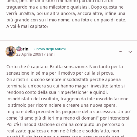
pena, perché tanti sforzi mi hanno portato non a un
traguardo ma a una milestone qualsiasi. Dopo questa ne
verrà un'altra, poi un'altra ancora, ancora altre, infine una
più grande con su il mio nome, una foto e un paio di date.
A voi è mai capitato?
Merin
comment_
Stati
Circolo degli Antichi
23 Aprile 2009
17 anni
Certo che è capitato. Brutta sensazione. Non tanto per la
sensazione in sé ma per il motivo per cui la si prova.
Gli artisti si dicono sempre insoddisfatti perché appena
terminata un'opera su cui hanno magari investito tanto si
rendono conto della sua "imperfezione" e quindi,
insoddisfatti del risultato, traggono da tale insoddisfazione
lo stimolo per ricominciare e creare una nuova opera,
migliore della precedente, peggiore della successiva. Un po'
come "ti amo più di ieri ma meno di domani" per intendersi.
Poi c'è l'insoddisfazione di chi ha compiuto un percorso o
realizzato qualcosa e non ne è felice e soddisfatto, non