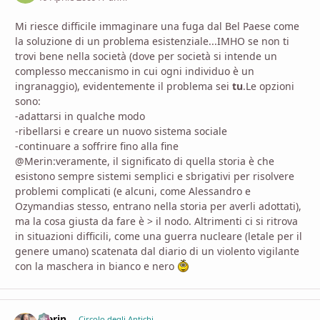
Mi riesce difficile immaginare una fuga dal Bel Paese come
la soluzione di un problema esistenziale...IMHO se non ti
trovi bene nella società (dove per società si intende un
complesso meccanismo in cui ogni individuo è un
ingranaggio), evidentemente il problema sei
tu
.Le opzioni
sono:
-adattarsi in qualche modo
-ribellarsi e creare un nuovo sistema sociale
-continuare a soffrire fino alla fine
@Merin:veramente, il significato di quella storia è che
esistono sempre sistemi semplici e sbrigativi per risolvere
problemi complicati (e alcuni, come Alessandro e
Ozymandias stesso, entrano nella storia per averli adottati),
ma la cosa giusta da fare è > il nodo. Altrimenti ci si ritrova
in situazioni difficili, come una guerra nucleare (letale per il
genere umano) scatenata dal diario di un violento vigilante
con la maschera in bianco e nero
Merin
comment_
Stati
Circolo degli Antichi