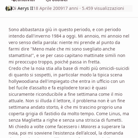
Di
Aerys II
18 Aprile 2009
17 anni
· 5.459 visualizzazioni
Sono abbastanza giù in questo periodo, e con periodo
intendo dall'inverno 1984 a oggi. Mi annoio, mi annoio nel
vero senso della parola: niente mi prende al punto da
farmi dire "Meno male che mi sono svegliato anche
stamattina!", e se per caso capitano mattinate simili non
mi preoccupo troppo, poiché passa in fretta.
Credo che la noia stia alla base di molti più omicidi-suicidi
di quanto si sospetti, in particolar modo la tipica scena
hollywoodiana dell'impiegato che entra in ufficio con un
bel fucile d'assalto e fa esplodere toraci è quasi
sicuramente riconducibile a fine settimana come il mio
attuale. Non si illuda il lettore, il problema non è un fine
settimana andato storto, è che mi trascino proprio una
coperta grigia di fastidio da molto tempo. Come Linus, ma
senza Maglietta a righe e senza una striscia di fumetti.
Mi chiedo a volte come facessero i
Maiores
a superare la
noia, poi mi sovviene l'esistenza dell'alcool, la domanda