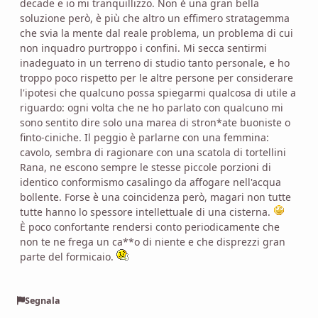
decade e io mi tranquillizzo. Non è una gran bella
soluzione però, è più che altro un effimero stratagemma
che svia la mente dal reale problema, un problema di cui
non inquadro purtroppo i confini. Mi secca sentirmi
inadeguato in un terreno di studio tanto personale, e ho
troppo poco rispetto per le altre persone per considerare
l'ipotesi che qualcuno possa spiegarmi qualcosa di utile a
riguardo: ogni volta che ne ho parlato con qualcuno mi
sono sentito dire solo una marea di stron*ate buoniste o
finto-ciniche. Il peggio è parlarne con una femmina:
cavolo, sembra di ragionare con una scatola di tortellini
Rana, ne escono sempre le stesse piccole porzioni di
identico conformismo casalingo da affogare nell'acqua
bollente. Forse è una coincidenza però, magari non tutte
tutte hanno lo spessore intellettuale di una cisterna.
È poco confortante rendersi conto periodicamente che
non te ne frega un ca**o di niente e che disprezzi gran
parte del formicaio.
Segnala