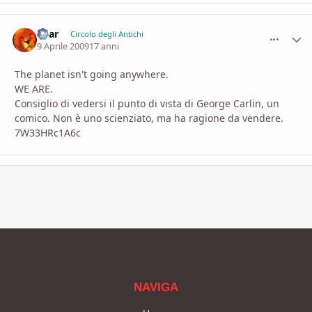
Shar
comment_
Stati
Circolo degli Antichi
9 Aprile 2009
17 anni
The planet isn't going anywhere.
WE ARE.
Consiglio di vedersi il punto di vista di George Carlin, un
comico. Non è uno scienziato, ma ha ragione da vendere.
7W33HRc1A6c
NAVIGA