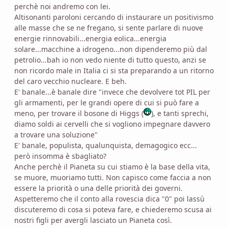
perchè noi andremo con lei.
Altisonanti paroloni cercando di instaurare un positivismo
alle masse che se ne fregano, si sente parlare di nuove
energie rinnovabili...energia eolica...energia
solare...macchine a idrogeno...non dipenderemo più dal
petrolio...bah io non vedo niente di tutto questo, anzi se
non ricordo male in Italia ci si sta preparando a un ritorno
del caro vecchio nucleare. E beh.
E' banale...è banale dire "invece che devolvere tot PIL per
gli armamenti, per le grandi opere di cui si può fare a
meno, per trovare il bosone di Higgs (
), e tanti sprechi,
diamo soldi ai cervelli che si vogliono impegnare davvero
a trovare una soluzione"
E' banale, populista, qualunquista, demagogico ecc...
però insomma è sbagliato?
Anche perchè il Pianeta su cui stiamo è la base della vita,
se muore, muoriamo tutti. Non capisco come faccia a non
essere la priorità o una delle priorità dei governi.
Aspetteremo che il conto alla rovescia dica "0" poi lassù
discuteremo di cosa si poteva fare, e chiederemo scusa ai
nostri figli per avergli lasciato un Pianeta così.