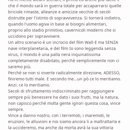
che il mondo sarà in guerra totale per accaparrarsi quelle
briciole rimaste, alleanze e amicizie vecchie di secoli
distrutte per l'istinto di sopravvivenza. Si tornerà indietro,
quando l'uomo agiva in base ai bisogni alimentari,
proprio allo stadio primitivo, cavernicoli moderni che si
uccidono per sopravvivere.
Un altro scenario è un incrocio del film Wall-E ma SENZA
nave interplanetaria, e del film Io sono leggenda senza
virus, il mondo è una palla nera inquinatissima
completamente disabitato, perchè semplicemente non ci
saremo più.
Perchè se non si inverte radicalmente direzione, ADESSO,
finiremo tutti male. E secondo me...un pò ce lo meritiamo.
Anzi: ce lo meritiamo.
Secoli di sfruttamento indiscriminato per raggiungere
sempre più benessere ha dato i suoi frutti, ma la natura,
non capisco perchè molta gente ignori questa cosa, vince
sempre.
Vince a danno nostro, con i terremoti, i maremoti, le
eruzioni, le alluvioni e noi siamo ancora li a maltrattarla e
la uccideremo, ma anche da morta avrà la sua vittoria