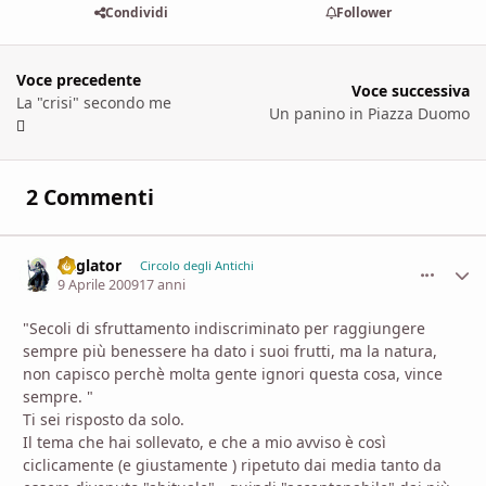
Condividi
Follower
Voce precedente
Voce successiva
La "crisi" secondo me
Un panino in Piazza Duomo
2 Commenti
daglator
comment_
Stati
Circolo degli Antichi
9 Aprile 2009
17 anni
"Secoli di sfruttamento indiscriminato per raggiungere
sempre più benessere ha dato i suoi frutti, ma la natura,
non capisco perchè molta gente ignori questa cosa, vince
sempre. "
Ti sei risposto da solo.
Il tema che hai sollevato, e che a mio avviso è così
ciclicamente (e giustamente ) ripetuto dai media tanto da