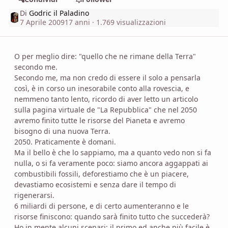
Di
Godric il Paladino
7 Aprile 2009
17 anni
· 1.769 visualizzazioni
O per meglio dire: "quello che ne rimane della Terra"
secondo me.
Secondo me, ma non credo di essere il solo a pensarla
così, è in corso un inesorabile conto alla rovescia, e
nemmeno tanto lento, ricordo di aver letto un articolo
sulla pagina virtuale de "La Repubblica" che nel 2050
avremo finito tutte le risorse del Pianeta e avremo
bisogno di una nuova Terra.
2050. Praticamente è domani.
Ma il bello è che lo sappiamo, ma a quanto vedo non si fa
nulla, o si fa veramente poco: siamo ancora aggappati ai
combustibili fossili, deforestiamo che è un piacere,
devastiamo ecosistemi e senza dare il tempo di
rigenerarsi.
6 miliardi di persone, e di certo aumenteranno e le
risorse finiscono: quando sarà finito tutto che succederà?
Ho in mente alcuni scenari; il primo ed anche più facile è