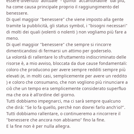
essere divenuto "abituale" - quindi "accantonabile" dai più,
ha come causa principale proprio il raggiungimento del
benessere.
Di quel maggior "benessere" che viene imposto alla gente
tramite la pubblicità, gli status symbol, i "bisogni necessari"
di molti dei quali (volenti o nolenti ) non vogliamo più fare a
meno.
Di quel maggior "benessere" che sempre si rincorre
dimenticandosi di fermarsi un attimo per goderselo.
La volontà di rallentare lo sfruttamento indiscriminato delle
risorse è, a mio avviso, bloccata da due cause fondamentali:
coloro che producono per avere sempre redditi sempre più
elevati (e, in molti casi, semplicemente per avere un reddito
) e coloro che consumano, che non vogliono più rinunciare a
ciò che un tempo era semplicemente considerato superfluo
ma che ora è all'ordine del giorno.
Tutti dobbiamo impegnarci, ma ci sarà sempre qualcuno
che dirà: "Se lo fa quello, perchè non dovrei farlo anch'io?".
Tutti dobbiamo rallentare, o continueremo a rincorrere il
"benessere che ancora non abbiamo" fino la fine.
E la fine non è per nulla allegra.