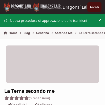
Vai al contenuto
Dragons´ Lair
Accedi
Nuova procedura di approvazione delle iscrizioni
Nas
Home
Blog
Generico
Secondo Me
La Terra secondo
La Terra secondo me
(0 recensioni)
Condividi
Follower