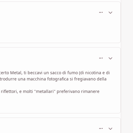
comment_1766
Statistiche Au
comment_1767
Statistiche Au
rto Metal, ti beccavi un sacco di fumo (di nicotina e di
ntrodurre una macchina fotografica si fregiavano della
iflettori, e molti "metallari" preferivano rimanere
comment_1768
Statistiche Au