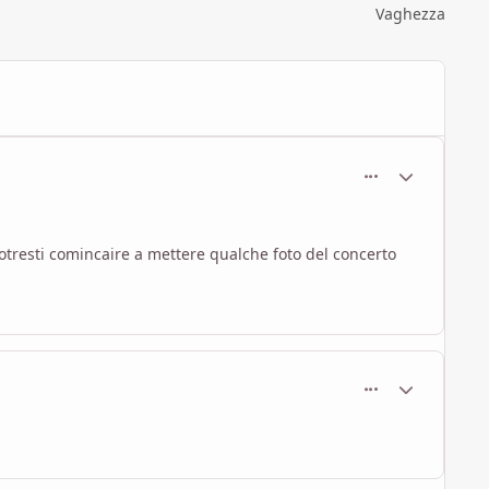
Vaghezza
comment_1764
Statistiche Au
potresti comincaire a mettere qualche foto del concerto
comment_1765
Statistiche Au