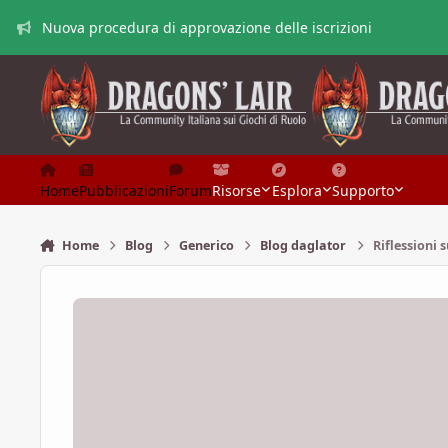
Vai al contenuto
Nuova procedura di approvazione delle iscrizioni
Home
Pubblicazioni
Forum
Risorse
Esplora
Supporto
Home
Blog
Generico
Blog daglator
Riflessioni 