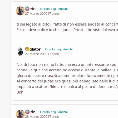
Merin
Circolo degli Antichi
27 Marzo 2009
17 anni
ti sei legato al dito il fatto di non essere andato al concer
E cosa dovrei dire io che i Judas Priest li ho visti dal vivo
daglator
Circolo degli Antichi
27 Marzo 2009
17 anni
No, di foto non ne ho fatte, ma ecco un interessante spun
canna ) e qualche accendino acceso durante le ballad. E q
gloria di essere riusciti ad immortalare fugacemente i pro
Al concerto dei Judas ero quasi più abbagliato dalle luci 
impalati a scattare/filmare il palco al posto di dimenarsi
Boh.
Merin
Circolo degli Antichi
28 Marzo 2009
17 anni