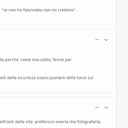
el "se non ho foto/video non mi credono".
comment_1769
Statistiche Au
o perche' come mio solito, finirei per
uelli della sicurezza usano puntare delle torce sul
comment_1770
Statistiche Au
ronti della vita: preferisco viverla che fotografarla,