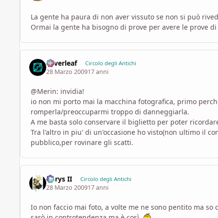
La gente ha paura di non aver vissuto se non si può rivede
Ormai la gente ha bisogno di prove per avere le prove di 
Silverleaf
Circolo degli Antichi
28 Marzo 2009
17 anni
@Merin: invidia!
io non mi porto mai la macchina fotografica, primo perche'
romperla/preoccuparmi troppo di danneggiarla.
A me basta solo conservare il biglietto per poter ricordare
Tra l'altro in piu' di un'occasione ho visto(non ultimo il 
pubblico,per rovinare gli scatti.
Aerys II
Circolo degli Antichi
28 Marzo 2009
17 anni
Io non faccio mai foto, a volte me ne sono pentito ma so c
sarò in controtendenza ma è così.