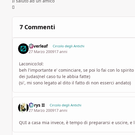
Il saluto ad un amico
7 Commenti
Silverleaf
Circolo degli Antichi
27 Marzo 2009
17 anni
Laconico:lol:
beh l'importante e' cominciare, se poi lo fai con lo spir
dei Judas(nel caso tu le abbia fatte)
(si', mi sono legato al dito il fatto di non esserci andato)
Aerys II
Circolo degli Antichi
27 Marzo 2009
17 anni
QUI a casa mia invece, è tempo di prepararsi e uscire, e 