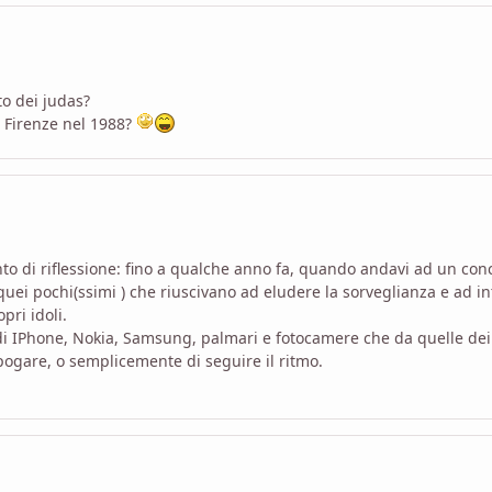
to dei judas?
 a Firenze nel 1988?
to di riflessione: fino a qualche anno fa, quando andavi ad un conce
uei pochi(ssimi ) che riuscivano ad eludere la sorveglianza e ad i
pri idoli.
di IPhone, Nokia, Samsung, palmari e fotocamere che da quelle dei r
/pogare, o semplicemente di seguire il ritmo.