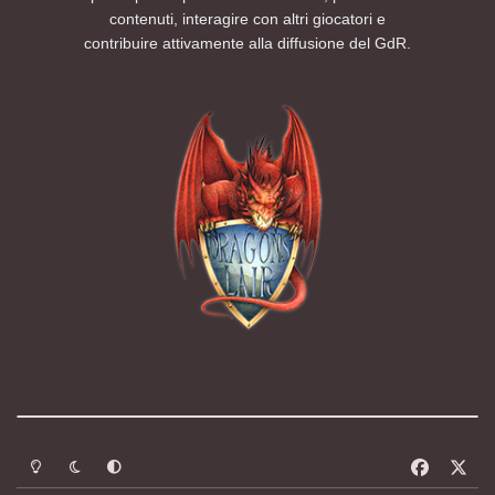
contenuti, interagire con altri giocatori e
contribuire attivamente alla diffusione del GdR.
Modalità chiara
Modalità scura
Segui la preferenza del sistema
f
x
a