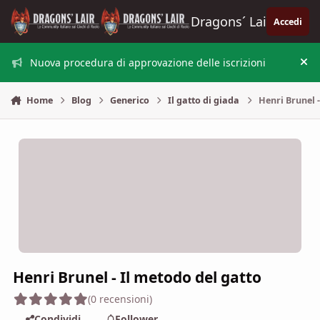
Vai al contenuto
Dragons´ Lair
Accedi
Nuova procedura di approvazione delle iscrizioni
Nas
Home
Blog
Generico
Il gatto di giada
Henri Brunel -
Henri Brunel - Il metodo del gatto
(0 recensioni)
Condividi
Follower