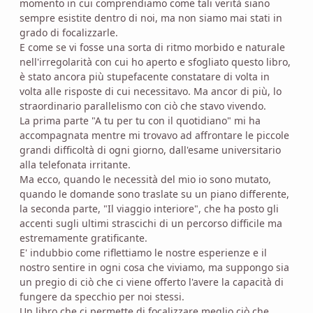
momento in cui comprendiamo come tali verità siano
sempre esistite dentro di noi, ma non siamo mai stati in
grado di focalizzarle.
E come se vi fosse una sorta di ritmo morbido e naturale
nell'irregolarità con cui ho aperto e sfogliato questo libro,
è stato ancora più stupefacente constatare di volta in
volta alle risposte di cui necessitavo. Ma ancor di più, lo
straordinario parallelismo con ciò che stavo vivendo.
La prima parte "A tu per tu con il quotidiano" mi ha
accompagnata mentre mi trovavo ad affrontare le piccole
grandi difficoltà di ogni giorno, dall'esame universitario
alla telefonata irritante.
Ma ecco, quando le necessità del mio io sono mutato,
quando le domande sono traslate su un piano differente,
la seconda parte, "Il viaggio interiore", che ha posto gli
accenti sugli ultimi strascichi di un percorso difficile ma
estremamente gratificante.
E' indubbio come riflettiamo le nostre esperienze e il
nostro sentire in ogni cosa che viviamo, ma suppongo sia
un pregio di ciò che ci viene offerto l'avere la capacità di
fungere da specchio per noi stessi.
Un libro che ci permette di focalizzare meglio ciò che