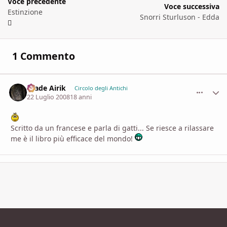
Voce precedente
Voce successiva
Estinzione
Snorri Sturluson - Edda
1 Commento
Hiade Airik
comment_
Stati
Circolo degli Antichi
22 Luglio 2008
18 anni
Scritto da un francese e parla di gatti... Se riesce a rilassare
me è il libro più efficace del mondo!