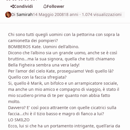
Condividi
Follower
Di
Samirah
14 Maggio 2008
18 anni
· 1.074 visualizzazioni
Chi sono tutti quegli uomini con la pettorina con sopra la
camionetta dei pompieri?
BOMBEROS Kate. Uomini dell'albino.
Dicono che l'albino sia un grande uomo, anche se è così
bruttino...ma la sua signora, quella che tutti chiamano
Bella Figheira sembra una vera lady!
Per l'amor del cielo Kate, proseguiamo! Vedi quello là?
Quello con la faccia sfregiata?
Si, quello è Marik, un bifolco e un arrampicatore sociale,
ma anche un mio amico e compagno di viaggio, è stato il
mio scudiero prima di te per quanto non abbia fatto
molto.
Davvero? E' così poco attraente con quelle cicatrici sulla
faccia...chi è il tizio basso e magro di fianco a lui?
LO SMILZO
Ecco, lui si che ha un portamento intrigante, quell'aria da