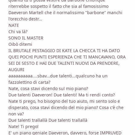
riterrebbe sospetto il fatto che sia al famosissimo
Daeveron Martell che il normalissimo "barbone" manchi
l'orecchio destr...
NATE
Chi va là?
SONO IL MASTER
Oibò ditemi
IL BRUTALE PESTAGGIO DI KATE LA CHECCA TI HA DATO
QUEI POCHI PUNTI ESPERIENZA CHE TI MANCAVANO, ORA
SEI DI SESTO E HAI DUE TALENTI NUOVI DA PRENDERE,
AUGURI
aaaaaaaaaa....sbav...due talenti...qualcuno ha un
fazzolettino di carta?
Nate, cosa stavi dicendo sul mio piano?
Due talenti Daeveron! Due talenti! Ma ti rendi conto?
Nate ti prego, ho bisogno del tuo aiuto, mi sento solo e
disperato, cosa stavi dicendo del mio piano? Cosa c'è che
non va?
Due talenti trallallà Due talenti trallallà
Nate! Ti prego!
E' un piano geniale Daeveron, davvero, forse IMPRUVED