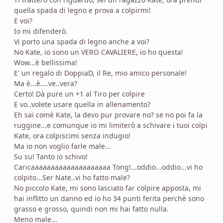
quella spada di legno e prova a colpirmi!
E voi?
Io mi difenderò.
Vi porto una spada di legno anche a voi?
No Kate, io sono un VERO CAVALIERE, io ho questa!
Wow...è bellissima!
E' un regalo di DoppiaD, il Re, mio amico personale!
Ma è...è....ve..vera?
Certo! Dà pure un +1 al Tiro per colpire
E vo..volete usare quella in allenamento?
Eh sai comè Kate, la devo pur provare no? se no poi fa la
ruggine...e comunque io mi limiterò a schivare i tuoi colpi
Kate, ora colpiscimi senza indugio!
Ma io non voglio farle male...
Su su! Tanto io schivo!
Caricaaaaaaaaaaaaaaaaaaaa Tong!...oddio...oddio...vi ho
colpito...Ser Nate..vi ho fatto male?
No piccolo Kate, mi sono lasciato far colpire apposta, mi
hai inflitto un danno ed io ho 34 punti ferita perchè sono
grasso e grosso, quindi non mi hai fatto nulla.
Meno male...