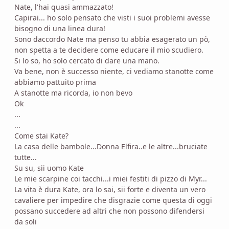
Nate, l'hai quasi ammazzato!
Capirai... ho solo pensato che visti i suoi problemi avesse
bisogno di una linea dura!
Sono daccordo Nate ma penso tu abbia esagerato un pò,
non spetta a te decidere come educare il mio scudiero.
Si lo so, ho solo cercato di dare una mano.
Va bene, non è successo niente, ci vediamo stanotte come
abbiamo pattuito prima
A stanotte ma ricorda, io non bevo
Ok
...
...
Come stai Kate?
La casa delle bambole...Donna Elfira..e le altre...bruciate
tutte...
Su su, sii uomo Kate
Le mie scarpine coi tacchi...i miei festiti di pizzo di Myr...
La vita è dura Kate, ora lo sai, sii forte e diventa un vero
cavaliere per impedire che disgrazie come questa di oggi
possano succedere ad altri che non possono difendersi
da soli