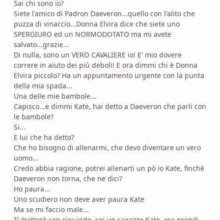
Sai chi sono io?
Siete l'amico di Padron Daeveron...quello con l'alito che
puzza di vinaccio...Donna Elvira dice che siete uno
SPERGIURO ed un NORMODOTATO ma mi avete
salvato...grazie...
Di nulla, sono un VERO CAVALIERE io! E' mio dovere
correre in aiuto dei più deboli! E ora dimmi chi è Donna
Elvira piccolo? Ha un appuntamento urgente con la punta
della mia spada...
Una delle mie bambole...
Capisco...e dimmi Kate, hai detto a Daeveron che parli con
le bambole?
Si...
E lui che ha detto?
Che ho bisogno di allenarmi, che devo diventare un vero
uomo...
Credo abbia ragione, potrei allenarti un pò io Kate, finchè
Daeveron non torna, che ne dici?
Ho paura...
Uno scudiero non deve aver paura Kate
Ma se mi faccio male...
Ti tratterò con riguardo, sei un ragazzo Kate, ora prendi