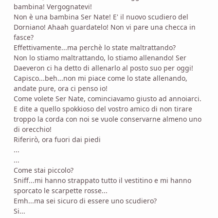
bambina! Vergognatevi!
Non è una bambina Ser Nate! E' il nuovo scudiero del
Dorniano! Ahaah guardatelo! Non vi pare una checca in
fasce?
Effettivamente...ma perchè lo state maltrattando?
Non lo stiamo maltrattando, lo stiamo allenando! Ser
Daeveron ci ha detto di allenarlo al posto suo per oggi!
Capisco...beh...non mi piace come lo state allenando,
andate pure, ora ci penso io!
Come volete Ser Nate, cominciavamo giusto ad annoiarci.
E dite a quello spokkioso del vostro amico di non tirare
troppo la corda con noi se vuole conservarne almeno uno
di orecchio!
Riferirò, ora fuori dai piedi
...
...
Come stai piccolo?
Sniff...mi hanno strappato tutto il vestitino e mi hanno
sporcato le scarpette rosse...
Emh...ma sei sicuro di essere uno scudiero?
Si...