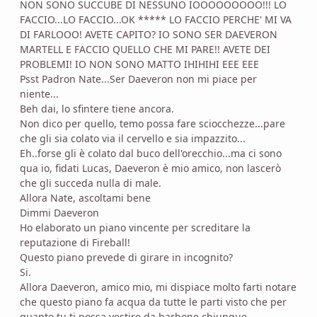
NON SONO SUCCUBE DI NESSUNO IOOOOOOOOO!!! LO
FACCIO...LO FACCIO...OK ***** LO FACCIO PERCHE' MI VA
DI FARLOOO! AVETE CAPITO? IO SONO SER DAEVERON
MARTELL E FACCIO QUELLO CHE MI PARE!! AVETE DEI
PROBLEMI! IO NON SONO MATTO IHIHIHI EEE EEE
Psst Padron Nate...Ser Daeveron non mi piace per
niente...
Beh dai, lo sfintere tiene ancora.
Non dico per quello, temo possa fare sciocchezze...pare
che gli sia colato via il cervello e sia impazzito...
Eh..forse gli è colato dal buco dell'orecchio...ma ci sono
qua io, fidati Lucas, Daeveron è mio amico, non lascerò
che gli succeda nulla di male.
Allora Nate, ascoltami bene
Dimmi Daeveron
Ho elaborato un piano vincente per screditare la
reputazione di Fireball!
Questo piano prevede di girare in incognito?
Si.
Allora Daeveron, amico mio, mi dispiace molto farti notare
che questo piano fa acqua da tutte le parti visto che per
quanto tu ti possa vestire da barbone chiunque