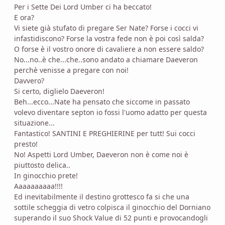
Per i Sette Dei Lord Umber ci ha beccato!
E ora?
Vi siete già stufato di pregare Ser Nate? Forse i cocci vi
infastidiscono? Forse la vostra fede non è poi così salda?
O forse è il vostro onore di cavaliere a non essere saldo?
No...no..è che...che..sono andato a chiamare Daeveron
perchè venisse a pregare con noi!
Davvero?
Si certo, diglielo Daeveron!
Beh...ecco...Nate ha pensato che siccome in passato
volevo diventare septon io fossi l'uomo adatto per questa
situazione...
Fantastico! SANTINI E PREGHIERINE per tutt! Sui cocci
presto!
No! Aspetti Lord Umber, Daeveron non è come noi è
piuttosto delica..
In ginocchio prete!
Aaaaaaaaaa!!!!
Ed inevitabilmente il destino grottesco fa si che una
sottile scheggia di vetro colpisca il ginocchio del Dorniano
superando il suo Shock Value di 52 punti e provocandogli