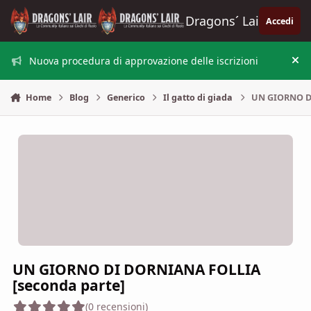
Vai al contenuto
Dragons´ Lair
Accedi
Nuova procedura di approvazione delle iscrizioni
Nas
Home
Blog
Generico
Il gatto di giada
UN GIORNO DI
UN GIORNO DI DORNIANA FOLLIA
[seconda parte]
(0 recensioni)