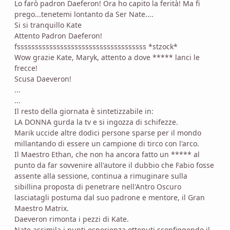
Lo farò padron Daeferon! Ora ho capito la ferità! Ma fi
prego...tenetemi lontanto da Ser Nate....
Si si tranquillo Kate
Attento Padron Daeferon!
fssssssssssssssssssssssssssssssssssss *stzock*
Wow grazie Kate, Maryk, attento a dove ***** lanci le
frecce!
Scusa Daeveron!
...
...
Il resto della giornata è sintetizzabile in:
LA DONNA gurda la tv e si ingozza di schifezze.
Marik uccide altre dodici persone sparse per il mondo
millantando di essere un campione di tirco con l'arco.
Il Maestro Ethan, che non ha ancora fatto un ***** al
punto da far sovvenire all'autore il dubbio che Fabio fosse
assente alla sessione, continua a rimuginare sulla
sibillina proposta di penetrare nell'Antro Oscuro
lasciatagli postuma dal suo padrone e mentore, il Gran
Maestro Matrix.
Daeveron rimonta i pezzi di Kate.
Nate assimila i punti esperienza ottenuti sconfiggendo il