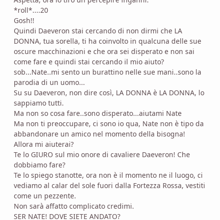
*roll*....20
Gosh!!
Quindi Daeveron stai cercando di non dirmi che LA
DONNA, tua sorella, ti ha coinvolto in qualcuna delle sue
oscure macchinazioni e che ora sei disperato e non sai
come fare e quindi stai cercando il mio aiuto?
sob...Nate..mi sento un burattino nelle sue mani..sono la
parodia di un uomo...
Su su Daeveron, non dire così, LA DONNA è LA DONNA, lo
sappiamo tutti.
Ma non so cosa fare..sono disperato...aiutami Nate
Ma non ti preoccupare, ci sono io qua, Nate non è tipo da
abbandonare un amico nel momento della bisogna!
Allora mi aiuterai?
Te lo GIURO sul mio onore di cavaliere Daeveron! Che
dobbiamo fare?
Te lo spiego stanotte, ora non è il momento ne il luogo, ci
vediamo al calar del sole fuori dalla Fortezza Rossa, vestiti
come un pezzente.
Non sarà affatto complicato credimi.
SER NATE! DOVE SIETE ANDATO?