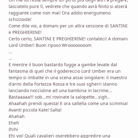
lasciatelo pure lì, vedrete che quando avrà finito si alzerà
raggiante come non mai! Ora addio energumeno
schizzoide!
Come dite voi, a domani per un altra sessione di SANTINI
e PREGHIERINE!
Certo certo, SANTINI E PREGHIERINE! contateci! A domani
Lord Umber! Buon riposo Wroooooooom
...
...
E mentre il buon bastardo fugge a gambe levate dal
fantasma di quel che il godereccio Lord Umber era un
tempo si imbatte in una scena assai singolare: il maestro
d'armi della Fortezza Rossa e tre suoi sgherri stanno
lanciando noccioline ad una bambina in lacrime...
Bastaaaaa!!! sob...mi rovinate la salopette...sigh..
Ahaahah prendi questa! E ora saltella come una scimmia!
Avanti piccola Kate! Salta!
Ahahah
Eheh
Ihihi
Ehi voi! Quali cavalieri oserebbero aggredire una