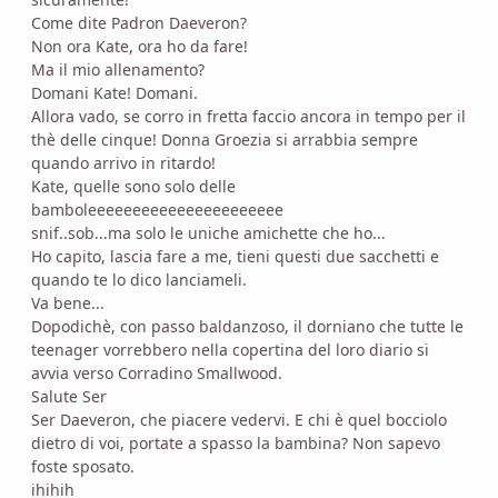
Come dite Padron Daeveron?
Non ora Kate, ora ho da fare!
Ma il mio allenamento?
Domani Kate! Domani.
Allora vado, se corro in fretta faccio ancora in tempo per il
thè delle cinque! Donna Groezia si arrabbia sempre
quando arrivo in ritardo!
Kate, quelle sono solo delle
bamboleeeeeeeeeeeeeeeeeeeeee
snif..sob...ma solo le uniche amichette che ho...
Ho capito, lascia fare a me, tieni questi due sacchetti e
quando te lo dico lanciameli.
Va bene...
Dopodichè, con passo baldanzoso, il dorniano che tutte le
teenager vorrebbero nella copertina del loro diario si
avvia verso Corradino Smallwood.
Salute Ser
Ser Daeveron, che piacere vedervi. E chi è quel bocciolo
dietro di voi, portate a spasso la bambina? Non sapevo
foste sposato.
ihihih