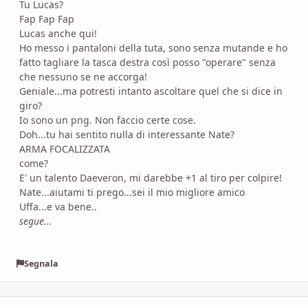
Tu Lucas?
Fap Fap Fap
Lucas anche qui!
Ho messo i pantaloni della tuta, sono senza mutande e ho
fatto tagliare la tasca destra così posso "operare" senza
che nessuno se ne accorga!
Geniale...ma potresti intanto ascoltare quel che si dice in
giro?
Io sono un png. Non faccio certe cose.
Doh...tu hai sentito nulla di interessante Nate?
ARMA FOCALIZZATA
come?
E' un talento Daeveron, mi darebbe +1 al tiro per colpire!
Nate...aiutami ti prego...sei il mio migliore amico
Uffa...e va bene..
segue...
Segnala