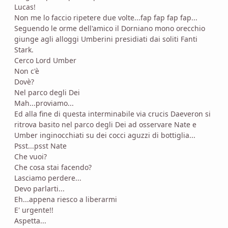
Lucas!
Non me lo faccio ripetere due volte...fap fap fap fap...
Seguendo le orme dell'amico il Dorniano mono orecchio
giunge agli alloggi Umberini presidiati dai soliti Fanti
Stark.
Cerco Lord Umber
Non c'è
Dovè?
Nel parco degli Dei
Mah...proviamo...
Ed alla fine di questa interminabile via crucis Daeveron si
ritrova basito nel parco degli Dei ad osservare Nate e
Umber inginocchiati su dei cocci aguzzi di bottiglia...
Psst...psst Nate
Che vuoi?
Che cosa stai facendo?
Lasciamo perdere...
Devo parlarti...
Eh...appena riesco a liberarmi
E' urgente!!
Aspetta...