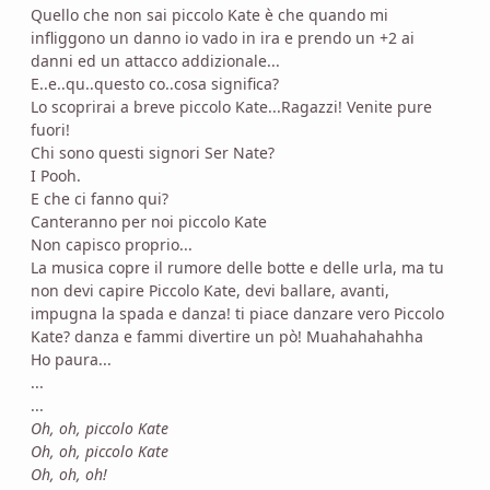
Quello che non sai piccolo Kate è che quando mi
infliggono un danno io vado in ira e prendo un +2 ai
danni ed un attacco addizionale...
E..e..qu..questo co..cosa significa?
Lo scoprirai a breve piccolo Kate...Ragazzi! Venite pure
fuori!
Chi sono questi signori Ser Nate?
I Pooh.
E che ci fanno qui?
Canteranno per noi piccolo Kate
Non capisco proprio...
La musica copre il rumore delle botte e delle urla, ma tu
non devi capire Piccolo Kate, devi ballare, avanti,
impugna la spada e danza! ti piace danzare vero Piccolo
Kate? danza e fammi divertire un pò! Muahahahahha
Ho paura...
...
...
Oh, oh, piccolo Kate
Oh, oh, piccolo Kate
Oh, oh, oh!