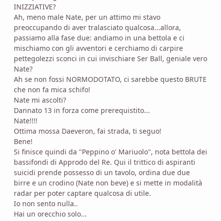
INIZZIATIVE?
Ah, meno male Nate, per un attimo mi stavo
preoccupando di aver tralasciato qualcosa...allora,
passiamo alla fase due: andiamo in una bettola e ci
mischiamo con gli avventori e cerchiamo di carpire
pettegolezzi sconci in cui invischiare Ser Ball, geniale vero
Nate?
Ah se non fossi NORMODOTATO, ci sarebbe questo BRUTE
che non fa mica schifo!
Nate mi ascolti?
Dannato 13 in forza come prerequistito...
Nate!!!!
Ottima mossa Daeveron, fai strada, ti seguo!
Bene!
Si finisce quindi da "Peppino o' Mariuolo", nota bettola dei
bassifondi di Approdo del Re. Qui il trittico di aspiranti
suicidi prende possesso di un tavolo, ordina due due
birre e un crodino (Nate non beve) e si mette in modalità
radar per poter captare qualcosa di utile.
Io non sento nulla..
Hai un orecchio solo...