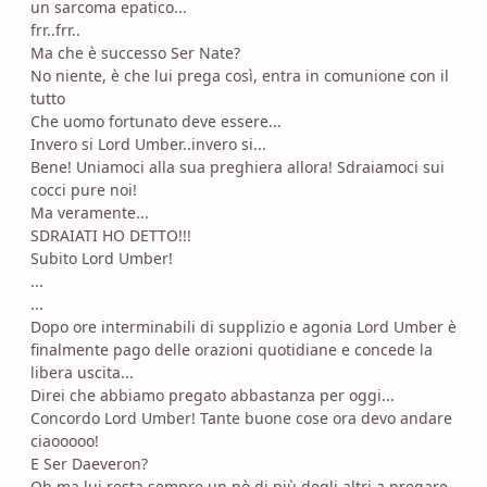
un sarcoma epatico...
frr..frr..
Ma che è successo Ser Nate?
No niente, è che lui prega così, entra in comunione con il
tutto
Che uomo fortunato deve essere...
Invero si Lord Umber..invero si...
Bene! Uniamoci alla sua preghiera allora! Sdraiamoci sui
cocci pure noi!
Ma veramente...
SDRAIATI HO DETTO!!!
Subito Lord Umber!
...
...
Dopo ore interminabili di supplizio e agonia Lord Umber è
finalmente pago delle orazioni quotidiane e concede la
libera uscita...
Direi che abbiamo pregato abbastanza per oggi...
Concordo Lord Umber! Tante buone cose ora devo andare
ciaooooo!
E Ser Daeveron?
Oh ma lui resta sempre un pò di più degli altri a pregare,