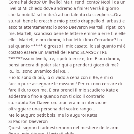
Come hai detto? Un livello? Ma ti rendi conto? Nobili da un
livello! Mi chiedo dove andremo a finire! Verrà il giorno
che la nobiltà si limiterà ad un talento da scegliere...Ora
sturati bene le orecchie mio piccolo drappello di arbusti e
ascolta attentamente: io sono Daeveron Martell, ripeti con
me, Martell, scandisci bene le lettere emme a erre ti e elle
elle...Martell, e ora dimmi, li hai letti i libri Corradino? Lo
sai quanto ***** è grosso il mio casato, lo sai quanto mi è
costato essere un Martell del Ramo SCARSO? TRE
******issimi livelli, tre, ripeti ti erre e, tre! E ora dimmi,
pensi ancora di poter star qui a prenderti gioco di me?
io...io...sono un'amico del Re...
E io lo sono di più, io ci vado a cena con il Re, e mi ci
faccio pure assegnare le missioni! Per cui non cercare di
fare il duro con me. E ora prendi il mio scudiero Kate e
addestralo fino a quando non ti dico il contrario!
su..subito Ser Daeveron...non era mia intenzione
oltraggiare una persona del vostro rango...
Me lo auguro petit bois, me lo auguro! Kate!
Si Padron Daeveron
Questi signori ti addestreranno nel mestiere delle armi
fino al mio ritorno. Mostrati abile