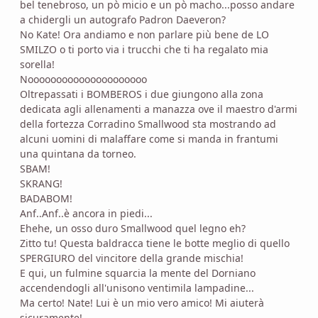
bel tenebroso, un pò micio e un pò macho...posso andare
a chidergli un autografo Padron Daeveron?
No Kate! Ora andiamo e non parlare più bene de LO
SMILZO o ti porto via i trucchi che ti ha regalato mia
sorella!
Nooooooooooooooooooooo
Oltrepassati i BOMBEROS i due giungono alla zona
dedicata agli allenamenti a manazza ove il maestro d'armi
della fortezza Corradino Smallwood sta mostrando ad
alcuni uomini di malaffare come si manda in frantumi
una quintana da torneo.
SBAM!
SKRANG!
BADABOM!
Anf..Anf..è ancora in piedi...
Ehehe, un osso duro Smallwood quel legno eh?
Zitto tu! Questa baldracca tiene le botte meglio di quello
SPERGIURO del vincitore della grande mischia!
E qui, un fulmine squarcia la mente del Dorniano
accendendogli all'unisono ventimila lampadine...
Ma certo! Nate! Lui è un mio vero amico! Mi aiuterà
sicuramente!