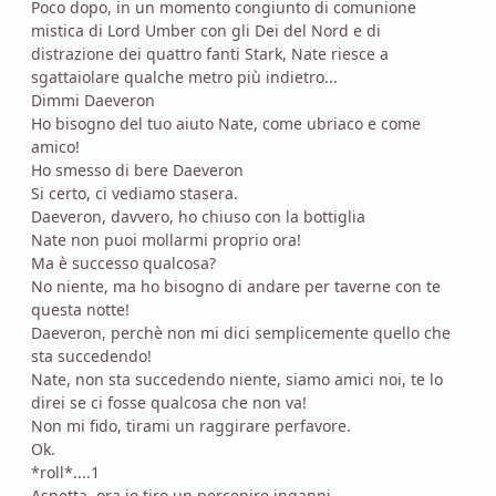
Poco dopo, in un momento congiunto di comunione
mistica di Lord Umber con gli Dei del Nord e di
distrazione dei quattro fanti Stark, Nate riesce a
sgattaiolare qualche metro più indietro...
Dimmi Daeveron
Ho bisogno del tuo aiuto Nate, come ubriaco e come
amico!
Ho smesso di bere Daeveron
Si certo, ci vediamo stasera.
Daeveron, davvero, ho chiuso con la bottiglia
Nate non puoi mollarmi proprio ora!
Ma è successo qualcosa?
No niente, ma ho bisogno di andare per taverne con te
questa notte!
Daeveron, perchè non mi dici semplicemente quello che
sta succedendo!
Nate, non sta succedendo niente, siamo amici noi, te lo
direi se ci fosse qualcosa che non va!
Non mi fido, tirami un raggirare perfavore.
Ok.
*roll*....1
Aspetta, ora io tiro un percepire inganni.