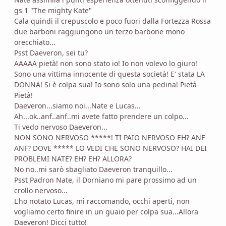
gs 1 "The mighty Kate"
Cala quindi il crepuscolo e poco fuori dalla Fortezza Rossa
due barboni raggiungono un terzo barbone mono
orecchiato...
Psst Daeveron, sei tu?
AAAAA pietà! non sono stato io! Io non volevo lo giuro!
Sono una vittima innocente di questa società! E' stata LA
DONNA! Si è colpa sua! Io sono solo una pedina! Pietà
Pietà!
Daeveron...siamo noi...Nate e Lucas...
Ah...ok..anf..anf..mi avete fatto prendere un colpo...
Ti vedo nervoso Daeveron...
NON SONO NERVOSO *****! TI PAIO NERVOSO EH? ANF
ANF? DOVE ***** LO VEDI CHE SONO NERVOSO? HAI DEI
PROBLEMI NATE? EH? EH? ALLORA?
No no..mi sarò sbagliato Daeveron tranquillo...
Psst Padron Nate, il Dorniano mi pare prossimo ad un
crollo nervoso...
L'ho notato Lucas, mi raccomando, occhi aperti, non
vogliamo certo finire in un guaio per colpa sua...Allora
Daeveron! Dicci tutto!