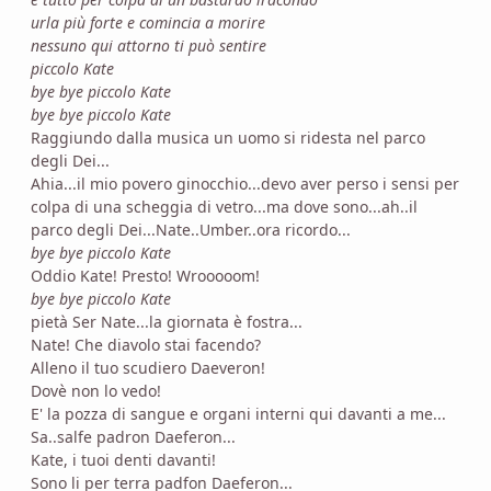
urla più forte e comincia a morire
nessuno qui attorno ti può sentire
piccolo Kate
bye bye piccolo Kate
bye bye piccolo Kate
Raggiundo dalla musica un uomo si ridesta nel parco
degli Dei...
Ahia...il mio povero ginocchio...devo aver perso i sensi per
colpa di una scheggia di vetro...ma dove sono...ah..il
parco degli Dei...Nate..Umber..ora ricordo...
bye bye piccolo Kate
Oddio Kate! Presto! Wrooooom!
bye bye piccolo Kate
pietà Ser Nate...la giornata è fostra...
Nate! Che diavolo stai facendo?
Alleno il tuo scudiero Daeveron!
Dovè non lo vedo!
E' la pozza di sangue e organi interni qui davanti a me...
Sa..salfe padron Daeferon...
Kate, i tuoi denti davanti!
Sono li per terra padfon Daeferon...