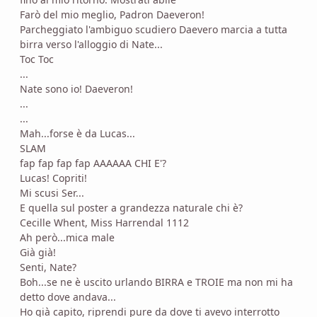
Farò del mio meglio, Padron Daeveron!
Parcheggiato l'ambiguo scudiero Daevero marcia a tutta
birra verso l'alloggio di Nate...
Toc Toc
...
Nate sono io! Daeveron!
...
...
Mah...forse è da Lucas...
SLAM
fap fap fap fap AAAAAA CHI E'?
Lucas! Copriti!
Mi scusi Ser...
E quella sul poster a grandezza naturale chi è?
Cecille Whent, Miss Harrendal 1112
Ah però...mica male
Già già!
Senti, Nate?
Boh...se ne è uscito urlando BIRRA e TROIE ma non mi ha
detto dove andava...
Ho già capito, riprendi pure da dove ti avevo interrotto