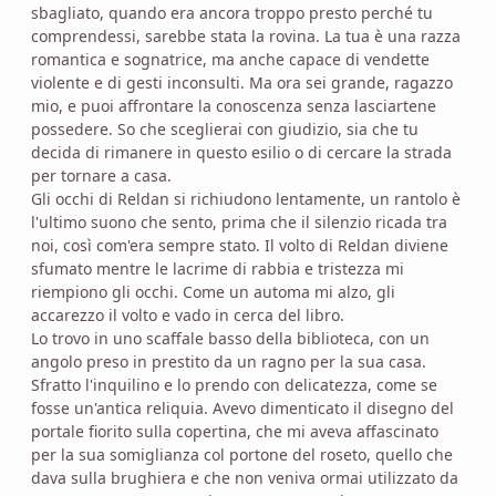
sbagliato, quando era ancora troppo presto perché tu
comprendessi, sarebbe stata la rovina. La tua è una razza
romantica e sognatrice, ma anche capace di vendette
violente e di gesti inconsulti. Ma ora sei grande, ragazzo
mio, e puoi affrontare la conoscenza senza lasciartene
possedere. So che sceglierai con giudizio, sia che tu
decida di rimanere in questo esilio o di cercare la strada
per tornare a casa.
Gli occhi di Reldan si richiudono lentamente, un rantolo è
l'ultimo suono che sento, prima che il silenzio ricada tra
noi, così com'era sempre stato. Il volto di Reldan diviene
sfumato mentre le lacrime di rabbia e tristezza mi
riempiono gli occhi. Come un automa mi alzo, gli
accarezzo il volto e vado in cerca del libro.
Lo trovo in uno scaffale basso della biblioteca, con un
angolo preso in prestito da un ragno per la sua casa.
Sfratto l'inquilino e lo prendo con delicatezza, come se
fosse un'antica reliquia. Avevo dimenticato il disegno del
portale fiorito sulla copertina, che mi aveva affascinato
per la sua somiglianza col portone del roseto, quello che
dava sulla brughiera e che non veniva ormai utilizzato da