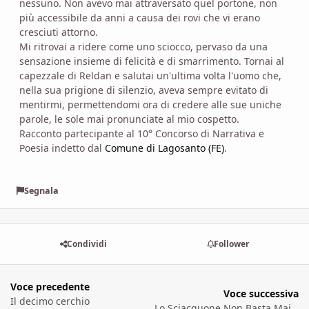
nessuno. Non avevo mai attraversato quel portone, non
più accessibile da anni a causa dei rovi che vi erano
cresciuti attorno.
Mi ritrovai a ridere come uno sciocco, pervaso da una
sensazione insieme di felicità e di smarrimento. Tornai al
capezzale di Reldan e salutai un'ultima volta l'uomo che,
nella sua prigione di silenzio, aveva sempre evitato di
mentirmi, permettendomi ora di credere alle sue uniche
parole, le sole mai pronunciate al mio cospetto.
Racconto partecipante al 10° Concorso di Narrativa e
Poesia indetto dal
Comune di Lagosanto (FE)
.
Segnala
Condividi
Follower
Voce precedente
Voce successiva
Il decimo cerchio
Lo Sciacquone Non Basta Mai! [prima parte]