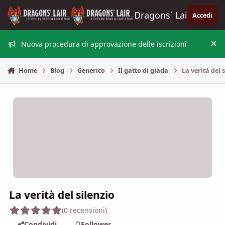
Vai al contenuto
Dragons´ Lair
Accedi
Nuova procedura di approvazione delle iscrizioni
Nas
Home
Blog
Generico
Il gatto di giada
La verità del 
La verità del silenzio
(0 recensioni)
Condividi
Follower