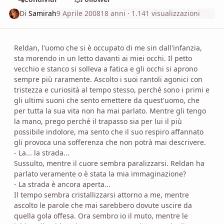
Di
Samirah
9 Aprile 2008
18 anni
· 1.141 visualizzazioni
Reldan, l'uomo che si è occupato di me sin dall'infanzia,
sta morendo in un letto davanti ai miei occhi. Il petto
vecchio e stanco si solleva a fatica e gli occhi si aprono
sempre più raramente. Ascolto i suoi rantoli agonici con
tristezza e curiosità al tempo stesso, perché sono i primi e
gli ultimi suoni che sento emettere da quest'uomo, che
per tutta la sua vita non ha mai parlato. Mentre gli tengo
la mano, prego perché il trapasso sia per lui il più
possibile indolore, ma sento che il suo respiro affannato
gli provoca una sofferenza che non potrà mai descrivere.
- La... la strada...
Sussulto, mentre il cuore sembra paralizzarsi. Reldan ha
parlato veramente o è stata la mia immaginazione?
- La strada è ancora aperta...
Il tempo sembra cristallizzarsi attorno a me, mentre
ascolto le parole che mai sarebbero dovute uscire da
quella gola offesa. Ora sembro io il muto, mentre le