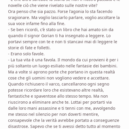
novelle ciò che viene rivelato sulle nostre vite?
Ora penso che sia pazzo. Forse l'agonia lo sta facendo
sragionare. Ma voglio lasciarlo parlare, voglio ascoltare la
sua voce infame fino alla fine.
- Se ben ricordi, c'è stato un libro che hai amato sin da
quando il signor Gorian ti ha insegnato a leggere. Lo
portavi sempre con te e non ti stancavi mai di leggere le
storie di fate e folletti.
- Erano solo favole.
- La tua vita è una favola. Il mondo da cui provieni è per i
più soltanto un luogo esiliato nelle fantasie dei bambini.
Ma a volte si aprono porte che portano in questa realtà
cose che gli uomini non vogliono vedere e accettare.
Quando richiusero il varco, cancellarono ogni segno
potesse ricordare loro che esistevano altre realtà,
fantastiche e spaventose allo stesso tempo. Ma non
riuscirono a eliminare anche te. Lottai per portarti via
dalle loro mani assassine e ti tenni con me, avvolgendo
me stesso nel silenzio per non doverti mentire,
consapevole che la verità avrebbe portato a conseguenze
disastrose. Sapevo che se ti avessi detto tutto al momento