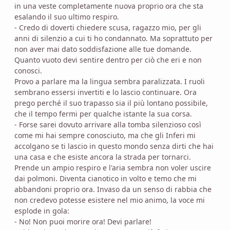
in una veste completamente nuova proprio ora che sta
esalando il suo ultimo respiro.
- Credo di doverti chiedere scusa, ragazzo mio, per gli
anni di silenzio a cui ti ho condannato. Ma soprattuto per
non aver mai dato soddisfazione alle tue domande.
Quanto vuoto devi sentire dentro per ciò che eri e non
conosci.
Provo a parlare ma la lingua sembra paralizzata. I ruoli
sembrano essersi invertiti e lo lascio continuare. Ora
prego perché il suo trapasso sia il più lontano possibile,
che il tempo fermi per qualche istante la sua corsa.
- Forse sarei dovuto arrivare alla tomba silenzioso così
come mi hai sempre conosciuto, ma che gli Inferi mi
accolgano se ti lascio in questo mondo senza dirti che hai
una casa e che esiste ancora la strada per tornarci.
Prende un ampio respiro e l'aria sembra non voler uscire
dai polmoni. Diventa cianotico in volto e temo che mi
abbandoni proprio ora. Invaso da un senso di rabbia che
non credevo potesse esistere nel mio animo, la voce mi
esplode in gola:
- No! Non puoi morire ora! Devi parlare!