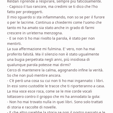
Reldan riprende a respirare, sempre più faticosamente.
- Capisco il tuo rancore, ma credimi se ti dico che l'ho
fatto per proteggerti.
Il mio sguardo si sta infiammando, non so se per il furore
o per le lacrime. Continuo a chiedermi come l'uomo che
tanto mi ha amato sia stato anche in grado di farmi
crescere in un'eterna menzogna.
- E se non ti ho mai rivolto la parola, è stato per non
mentirti.
La sua affermazione mi fulmina. E' vero, non ha mai
proferito falsità. Ma il silenzio non è stato ugualmente
una bugia perpetrata negli anni, più insidiosa di
qualunque parola potesse mai dirmi?
Cerco di mantenere la calma, agognando infine la verità.
So che non può mentire ancora.
- C'è però una cosa su cui non ti ho mai ingannato: i libri.
In essi sono custodite le tracce che ti riporteranno a casa.
La mia voce esce roca, come se le mie corde vocali
lottassero contro il groppo che mi ha annodato la gola:
- Non ho mai trovato nulla in quei libri. Sono solo trattati
di storia e raccolte di novelle.
- E che altro sarebbe la storia se non il nostro passato e le