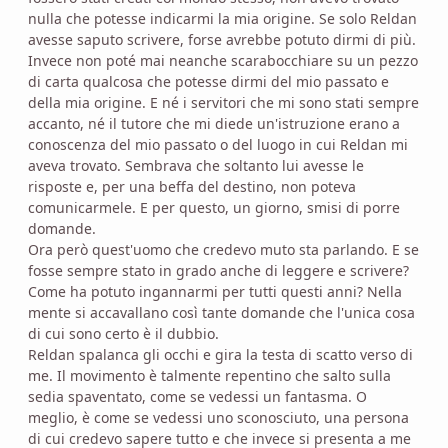
nulla che potesse indicarmi la mia origine. Se solo Reldan
avesse saputo scrivere, forse avrebbe potuto dirmi di più.
Invece non poté mai neanche scarabocchiare su un pezzo
di carta qualcosa che potesse dirmi del mio passato e
della mia origine. E né i servitori che mi sono stati sempre
accanto, né il tutore che mi diede un'istruzione erano a
conoscenza del mio passato o del luogo in cui Reldan mi
aveva trovato. Sembrava che soltanto lui avesse le
risposte e, per una beffa del destino, non poteva
comunicarmele. E per questo, un giorno, smisi di porre
domande.
Ora però quest'uomo che credevo muto sta parlando. E se
fosse sempre stato in grado anche di leggere e scrivere?
Come ha potuto ingannarmi per tutti questi anni? Nella
mente si accavallano così tante domande che l'unica cosa
di cui sono certo è il dubbio.
Reldan spalanca gli occhi e gira la testa di scatto verso di
me. Il movimento è talmente repentino che salto sulla
sedia spaventato, come se vedessi un fantasma. O
meglio, è come se vedessi uno sconosciuto, una persona
di cui credevo sapere tutto e che invece si presenta a me