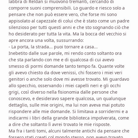
labbra di Reldan si muovono tremanti, cercando di
comporre suoni comprensibili. Lo guardo e riesco solo a
pensare che non può essere vero, che forse mi sono
appisolato al capezzale di colui che è stato come un padre
silenzioso per tutti questi anni e che sto sognando ciò che
ho desiderato per tutta la vita. Ma la bocca del vecchio si
apre ancora una volta, sussurrando:
- La porta, la strada... puoi tornare a casa...
Inebetito dalle sue parole, mi rendo conto soltanto ora
che sta parlando con me e di qualcosa di cui avevo
smesso di pormi domande tanto tempo fa. Quante volte
gli avevo chiesto da dove venissi, chi fossero i miei veri
genitori o anche solo dove mi avesse trovato. Mi guardavo
allo specchio, osservando i miei capelli neri e gli occhi
grigi, così diverso nella fisionomia dalle persone che
conoscevo, e desideravo sapere qualcosa, un qualunque
dettaglio, sulle mie origini, ma lui non aveva mai potuto
rispondere alle mie domande. Si limitava a sorridermi e a
indicarmi i libri della grande biblioteca impolverata, come
a dire che soltanto lì avrei trovato le mie risposte.
Ma fra i tanti tomi, alcuni talmente antichi da pensare che
fossero stati creati col mondo stesso, non avevo trovato