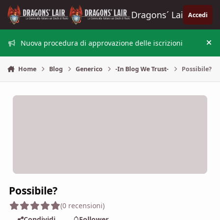
Vai al contenuto
Dragons´ Lair
Accedi
Nuova procedura di approvazione delle iscrizioni
Nas
Home
Blog
Generico
-In Blog We Trust-
Possibile?
Possibile?
(0 recensioni)
Condividi
Follower