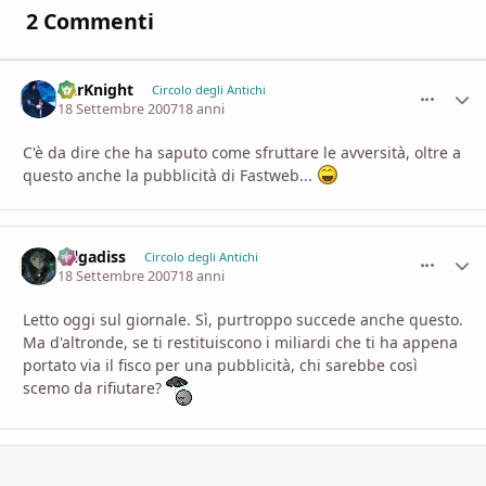
2 Commenti
DarKnight
comment_
Stati
Circolo degli Antichi
18 Settembre 2007
18 anni
C'è da dire che ha saputo come sfruttare le avversità, oltre a
questo anche la pubblicità di Fastweb...
zelgadiss
comment_
Stati
Circolo degli Antichi
18 Settembre 2007
18 anni
Letto oggi sul giornale. Sì, purtroppo succede anche questo.
Ma d'altronde, se ti restituiscono i miliardi che ti ha appena
portato via il fisco per una pubblicità, chi sarebbe così
scemo da rifiutare?