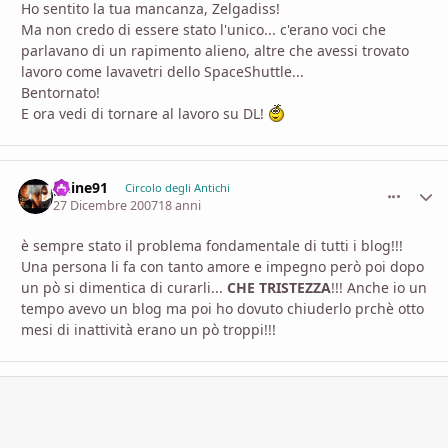
Ho sentito la tua mancanza, Zelgadiss!
Ma non credo di essere stato l'unico... c'erano voci che
parlavano di un rapimento alieno, altre che avessi trovato
lavoro come lavavetri dello SpaceShuttle...
Bentornato!
E ora vedi di tornare al lavoro su DL!
ghine91
comment_
Stati
Circolo degli Antichi
27 Dicembre 2007
18 anni
è sempre stato il problema fondamentale di tutti i blog!!!
Una persona li fa con tanto amore e impegno però poi dopo
un pò si dimentica di curarli...
CHE TRISTEZZA
!!! Anche io un
tempo avevo un blog ma poi ho dovuto chiuderlo prchè otto
mesi di inattività erano un pò troppi!!!