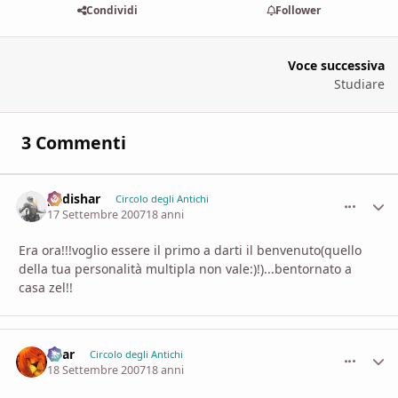
Condividi
Follower
Voce successiva
Studiare
3 Commenti
padishar
comment_
Stati
Circolo degli Antichi
17 Settembre 2007
18 anni
Era ora!!!voglio essere il primo a darti il benvenuto(quello
della tua personalità multipla non vale:)!)...bentornato a
casa zel!!
Shar
comment_
Stati
Circolo degli Antichi
18 Settembre 2007
18 anni