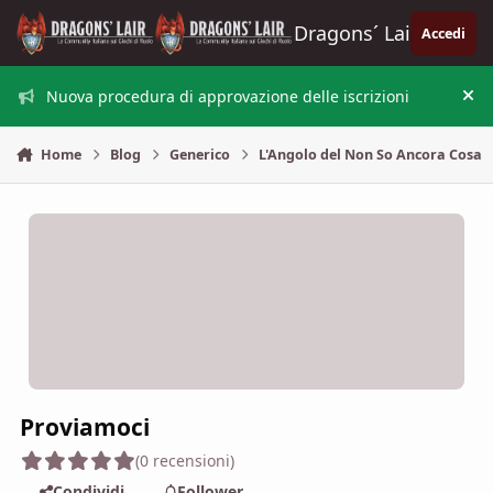
Vai al contenuto
Dragons´ Lair
Accedi
Nuova procedura di approvazione delle iscrizioni
Nas
Home
Blog
Generico
L'Angolo del Non So Ancora Cosa
Proviamoci
(0 recensioni)
Condividi
Follower