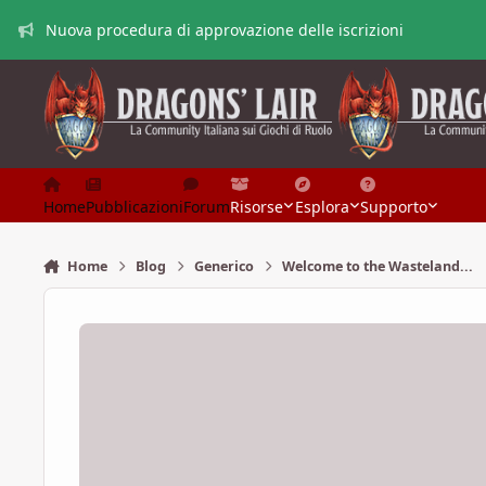
Vai al contenuto
Nuova procedura di approvazione delle iscrizioni
Home
Pubblicazioni
Forum
Risorse
Esplora
Supporto
Home
Blog
Generico
Welcome to the Wasteland...