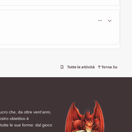
comment_748
Statistiche Au
Tutte le attività
Torna Su
ucro che, da oltre vent’anni,
ostro obiettivo è
tutte le sue forme: dal gioco