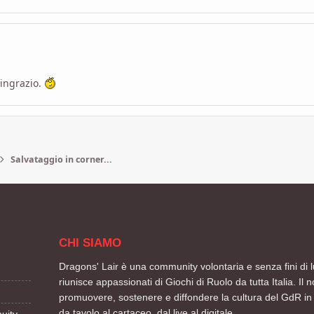
ringrazio.
Salvataggio in corner...
CHI SIAMO
Dragons' Lair è una community volontaria e senza fini di l
riunisce appassionati di Giochi di Ruolo da tutta Italia. Il n
promuovere, sostenere e diffondere la cultura del GdR in 
da tavolo al cartaceo, dal live al digitale.
uity