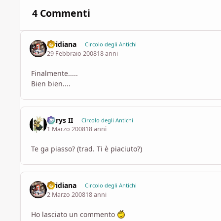
4 Commenti
viridiana
Circolo degli Antichi
29 Febbraio 2008
18 anni
Finalmente.....
Bien bien....
Aerys II
Circolo degli Antichi
1 Marzo 2008
18 anni
Te ga piasso? (trad. Ti è piaciuto?)
viridiana
Circolo degli Antichi
2 Marzo 2008
18 anni
Ho lasciato un commento