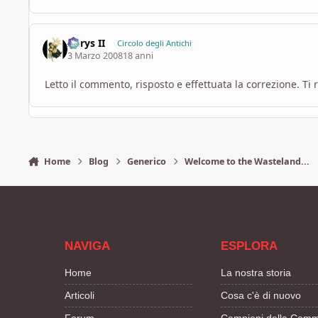
Aerys II
Circolo degli Antichi
3 Marzo 2008
18 anni
Letto il commento, risposto e effettuata la correzione. Ti 
Home
Blog
Generico
Welcome to the Wasteland...
NAVIGA
ESPLORA
Home
La nostra storia
Articoli
Cosa c'è di nuovo
Forum
Campioni della Comm