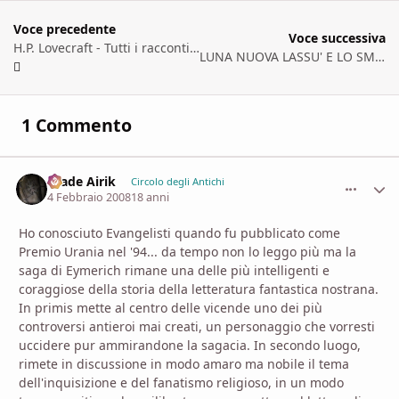
Voce precedente
Voce successiva
H.P. Lovecraft - Tutti i racconti 1897-1922
LUNA NUOVA LASSU' E LO SMILZO ULULA AUUUU AUUUUU [prima parte]
1 Commento
Hiade Airik
comment_
Stati
Circolo degli Antichi
4 Febbraio 2008
18 anni
Ho conosciuto Evangelisti quando fu pubblicato come
Premio Urania nel '94... da tempo non lo leggo più ma la
saga di Eymerich rimane una delle più intelligenti e
coraggiose della storia della letteratura fantastica nostrana.
In primis mette al centro delle vicende uno dei più
controversi antieroi mai creati, un personaggio che vorresti
uccidere pur ammirandone la sagacia. In secondo luogo,
rimete in discussione in modo amaro ma nobile il tema
dell'inquisizione e del fanatismo religioso, in un modo