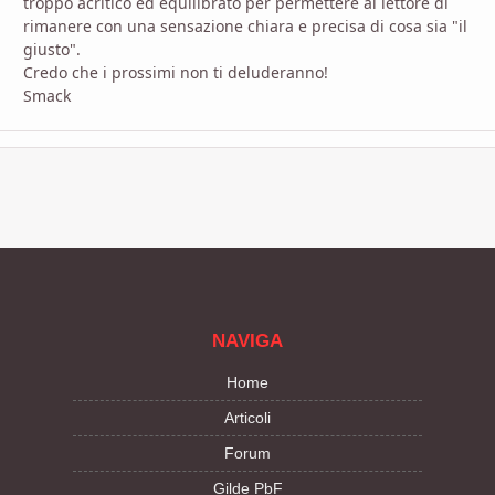
troppo acritico ed equilibrato per permettere al lettore di
rimanere con una sensazione chiara e precisa di cosa sia "il
giusto".
Credo che i prossimi non ti deluderanno!
Smack
NAVIGA
Home
Articoli
Forum
Gilde PbF