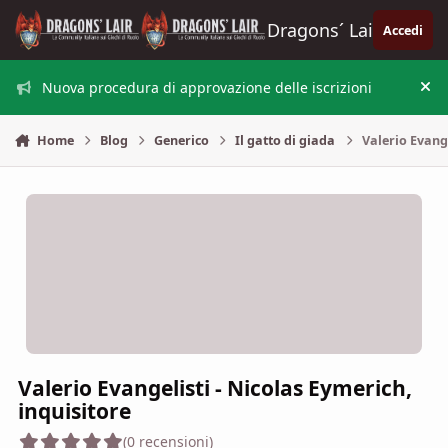
Vai al contenuto
Dragons´ Lair
Accedi
Nuova procedura di approvazione delle iscrizioni
Nas
Home
Blog
Generico
Il gatto di giada
Valerio Evange
Valerio Evangelisti - Nicolas Eymerich,
inquisitore
(0 recensioni)