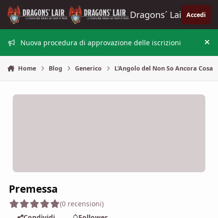
Vai al contenuto
Dragons´ Lair
Accedi
Nuova procedura di approvazione delle iscrizioni
Nas
Home
Blog
Generico
L'Angolo del Non So Ancora Cosa
Premessa
(0 recensioni)
Condividi
Follower