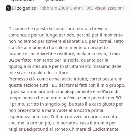
Di
zelgadiss
1 Febbraio 2008
18 anni
· 963 visualizzazioni
Diciamo che questa sezione sarà morta a breve o
comunque per un lungo periodo, perchè per il momento
non ho tempo per scrivere elaborati BG per i tornei. Fatto
sta che al momento ho solo in mente un progetto
faraonico che dovrebbe risultare, nella mia testa, il mio
BG perfetto, non tanto per la storia, quanto per la
tipologia di stesura e per lo sfruttamento massimo delle
mie scarse qualità di scrittore.
Premesso ciò, come ormai avete intuito, vorrei postare in
questa sezione tutti i BG dei tornei fatti con il mio gruppo.
I post saranno ordinati cronologicamente e nell'arco di
tempo penso che noterete un'evoluzione potente dei BG:
il primo, scritto in singolo-pg, buttato lì a caso giusto per
non presentarsi a mani vuote alla nostra prima
esperienza ai tornei; l'ultimo un vero proprio racconto
che, me la tiro un po, si è portato a casa il premio per
Miglior Background al Torneo Chimera di Ludicamente