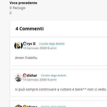
Voce precedente
Il Paciugo
4 Commenti
Aerys II
Circolo degli Antichi
19 Gennaio 2008
18 anni
Amen fratello.
padishar
Circolo degli Antichi
19 Gennaio 2008
18 anni
si può sempre continuare a ruttare e bere^^ non ci vedo 
viridiana
Circolo degli Antichi