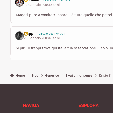
19 Gennaio 2008
18 anni
Magari pure a vomitarci sopra....è tutto quello che potrei d
freppi
Circolo degli Antichi
20 Gennaio 2008
18 anni
Si piri, il freppi trova giusta la tua osservazione ... solo 
Home
Blog
Generico
E vai di nonsense
Kristo Si
NAVIGA
ESPLORA