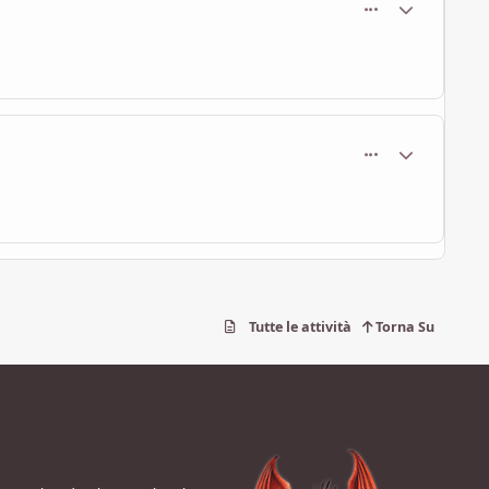
comment_442
Statistiche Au
comment_448
Statistiche Au
Tutte le attività
Torna Su