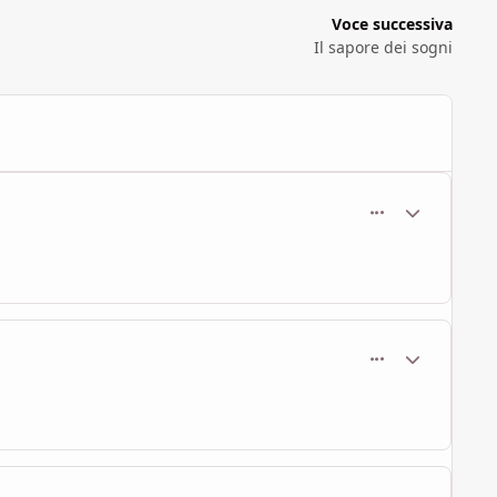
Voce successiva
Il sapore dei sogni
comment_440
Statistiche Au
comment_441
Statistiche Au