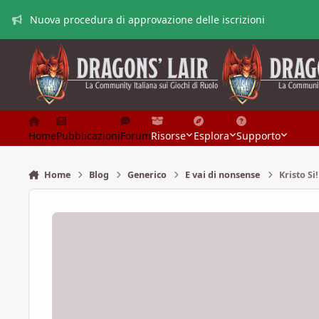
Vai al contenuto
Nuova procedura di approvazione delle iscrizioni
Home
Pubblicazioni
Forum
Risorse
Esplora
Supporto
Home
Blog
Generico
E vai di nonsense
Kristo Si