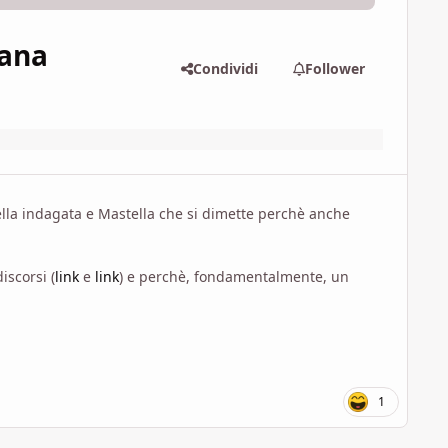
iana
Condividi
Follower
ella indagata e Mastella che si dimette perchè anche
iscorsi (
link
e
link
) e perchè, fondamentalmente, un
1