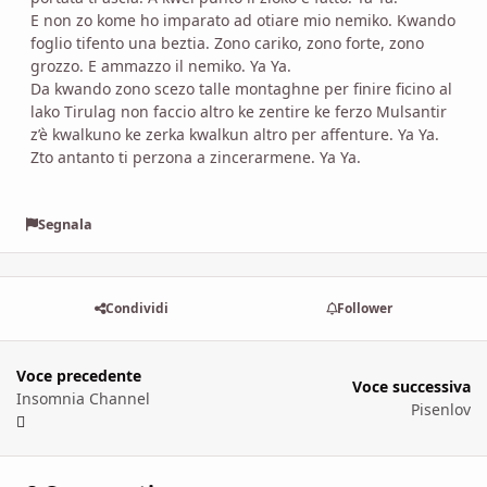
E non zo kome ho imparato ad otiare mio nemiko. Kwando
foglio tifento una beztia. Zono cariko, zono forte, zono
grozzo. E ammazzo il nemiko. Ya Ya.
Da kwando zono scezo talle montaghne per finire ficino al
lako Tirulag non faccio altro ke zentire ke ferzo Mulsantir
z’è kwalkuno ke zerka kwalkun altro per affenture. Ya Ya.
Zto antanto ti perzona a zincerarmene. Ya Ya.
Segnala
Condividi
Follower
Voce precedente
Voce successiva
Insomnia Channel
Pisenlov