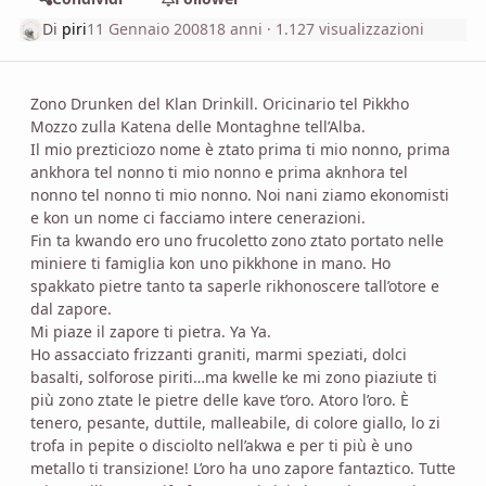
Di
piri
11 Gennaio 2008
18 anni
· 1.127 visualizzazioni
Zono Drunken del Klan Drinkill. Oricinario tel Pikkho
Mozzo zulla Katena delle Montaghne tell’Alba.
Il mio prezticiozo nome è ztato prima ti mio nonno, prima
ankhora tel nonno ti mio nonno e prima aknhora tel
nonno tel nonno ti mio nonno. Noi nani ziamo ekonomisti
e kon un nome ci facciamo intere cenerazioni.
Fin ta kwando ero uno frucoletto zono ztato portato nelle
miniere ti famiglia kon uno pikkhone in mano. Ho
spakkato pietre tanto ta saperle rikhonoscere tall’otore e
dal zapore.
Mi piaze il zapore ti pietra. Ya Ya.
Ho assacciato frizzanti graniti, marmi speziati, dolci
basalti, solforose piriti…ma kwelle ke mi zono piaziute ti
più zono ztate le pietre delle kave t’oro. Atoro l’oro. È
tenero, pesante, duttile, malleabile, di colore giallo, lo zi
trofa in pepite o disciolto nell’akwa e per ti più è uno
metallo ti transizione! L’oro ha uno zapore fantaztico. Tutte