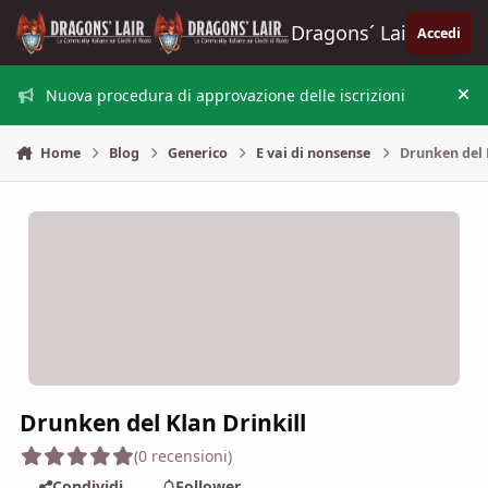
Vai al contenuto
Dragons´ Lair
Accedi
Nuova procedura di approvazione delle iscrizioni
Nas
Home
Blog
Generico
E vai di nonsense
Drunken del 
Drunken del Klan Drinkill
(0 recensioni)
Condividi
Follower