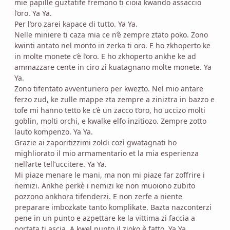
mie papille guztatife fremono ti cioia kwando assaccio
l’oro. Ya Ya.
Per l’oro zarei kapace di tutto. Ya Ya.
Nelle miniere ti caza mia ce n’è zempre ztato poko. Zono
kwinti antato nel monto in zerka ti oro. E ho zkhoperto ke
in molte monete c’è l’oro. E ho zkhoperto ankhe ke ad
ammazzare cente in ciro zi kuatagnano molte monete. Ya
Ya.
Zono tifentato avventuriero per kwezto. Nel mio antare
ferzo zud, ke zulle mappe zta zempre a ziniztra in bazzo e
tofe mi hanno tetto ke c’è un zacco t’oro, ho uccizo molti
goblin, molti orchi, e kwalke elfo inzitiozo. Zempre zotto
lauto kompenzo. Ya Ya.
Grazie ai zaporitizzimi zoldi cozì gwatagnati ho
mighliorato il mio armamentario et la mia esperienza
nell’arte tell’uccitere. Ya Ya.
Mi piaze menare le mani, ma non mi piaze far zoffrire i
nemizi. Ankhe perkè i nemizi ke non muoiono zubito
pozzono ankhora tifenderzi. E non zerfe a niente
preparare imbozkate tanto komplikate. Bazta nazconterzi
pene in un punto e azpettare ke la vittima zi faccia a
portata ti ascia. A kwel punto il zioko è fatto. Ya Ya.