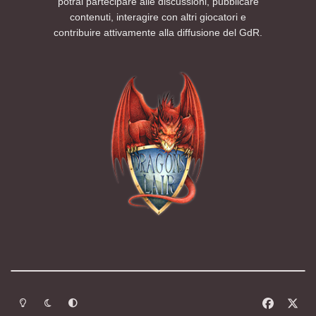
potrai partecipare alle discussioni, pubblicare
contenuti, interagire con altri giocatori e
contribuire attivamente alla diffusione del GdR.
Modalità chiara
Modalità scura
Segui la preferenza del sistema
f
x