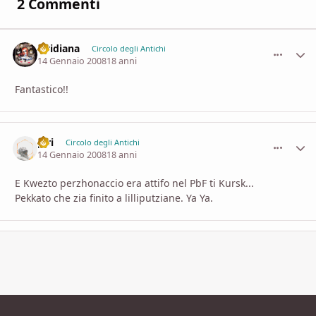
2 Commenti
viridiana
comment_
Stati
Circolo degli Antichi
14 Gennaio 2008
18 anni
Fantastico!!
piri
comment_
Stati
Circolo degli Antichi
14 Gennaio 2008
18 anni
E Kwezto perzhonaccio era attifo nel PbF ti Kursk...
Pekkato che zia finito a lilliputziane. Ya Ya.