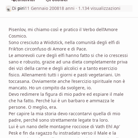
Di
piri
11 Gennaio 2008
18 anni
· 1.134 visualizzazioni
Pisenlov, mi chiamo così e pratico il Verbo dell’Amore
Cosmico.
Sono cresciuto a Wiidstick, nella comunità degli elfi di
Frik’ton circonfuso di Amore e di Pace.
Le amorevoli cure degli elfi hanno fatto si che io crescessi
sano e robusto, grazie ad una dieta completamente priva
dei vizi della carne e degli alcolici e a tanto esercizio
fisico. Allenamenti tutti i giorni e pasti vegetariani. Un
toccasana. Ovviamente anche l’esercizio spirituale non è
mancato. Ho un compito da svolgere, io.
Devo redimere la figura di mio padre ed espiare il male
che ha fatto. Perché lui è un barbaro e ammazza le
persone. O meglio, era.
Per capire la mia storia devo raccontarvi quella di mio
padre, perché sono strettamente legate tra loro.
Lui è un nano delle montagne rocciose di Vath Ehl Ap’
Pesk e fin da ragazzo fu instradato verso il Male e la