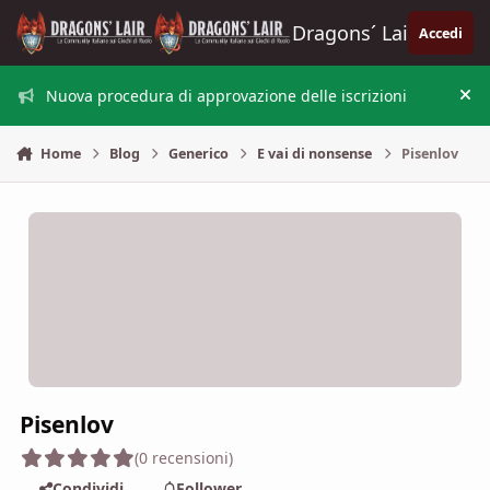
Vai al contenuto
Dragons´ Lair
Accedi
Nuova procedura di approvazione delle iscrizioni
Nas
Home
Blog
Generico
E vai di nonsense
Pisenlov
Pisenlov
(0 recensioni)
Condividi
Follower