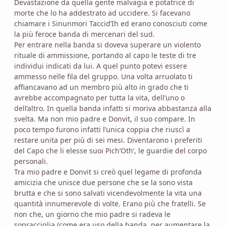
Devastazione da quella gente malvagia e potatrice di
morte che lo ha addestrato ad uccidere. Si facevano
chiamare i Sinunmori Taccid’Ih ed erano conosciuti come
la più feroce banda di mercenari del sud.
Per entrare nella banda si doveva superare un violento
rituale di ammissione, portando al capo le teste di tre
individui indicati da lui. A quel punto potevi essere
ammesso nelle fila del gruppo. Una volta arruolato ti
affiancavano ad un membro più alto in grado che ti
avrebbe accompagnato per tutta la vita, dell’uno o
dell’altro. In quella banda infatti si moriva abbastanza alla
svelta. Ma non mio padre e Donvit, il suo compare. In
poco tempo furono infatti l’unica coppia che riuscì a
restare unita per più di sei mesi. Diventarono i preferiti
del Capo che li elesse suoi Pich’Oth’, le guardie del corpo
personali.
Tra mio padre e Donvit si creò quel legame di profonda
amicizia che unisce due persone che se la sono vista
brutta e che si sono salvati vicendevolmente la vita una
quantità innumerevole di volte. Erano più che fratelli. Se
non che, un giorno che mio padre si radeva le
sopracciglia (come era uso della banda, per aumentare la