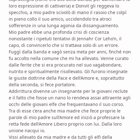
loro espressione di cattiveria) e Donvit gli reggeva lo
specchio, a mio padre scivolò di mano il rasoio che colpì
in pieno collo il suo amico, uccidendolo tra atroci
sofferenze in una lunga agonia da dissanguamento.
Mio padre ebbe una profonda crisi di coscienza
nonostante i ripetuti tentativi di Jennahr Cor Leho’n, il
capo, di convincerlo che si trattava solo di un errore.
Fuggì dalla banda e vagò senza meta per anni, finché non
fu accolto nella comune che mi ha allevato. Venne curato
dalle ferite che si era procurato nel suo vagabondare,
nutrito e spiritualmente risollevato. Gli furono insegnate
le giuste dottrine della Pace e dell’Amore e, soprattutto
della seconda, si fece portatore.
Addirittura divenne un insegnante per le giovani reclute
e il fatto che fosse un nano lo rendeva assai attraente agli
occhi delle giovani elfe che frequentavano il suo corso.
Tra di esse c’era anche mia madre che fece proprie le
parole di mio padre sull’Amore ed iniziò a professare la
retta fede dell’Amore Libero proprio con lui. Dalla loro
unione nacqui io.
Vissi allevato da mia madre e da tutti gli elfi della