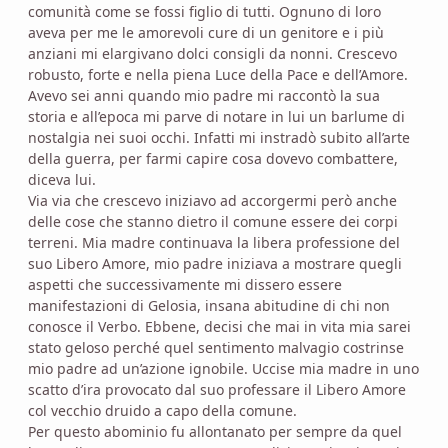
comunità come se fossi figlio di tutti. Ognuno di loro
aveva per me le amorevoli cure di un genitore e i più
anziani mi elargivano dolci consigli da nonni. Crescevo
robusto, forte e nella piena Luce della Pace e dell’Amore.
Avevo sei anni quando mio padre mi raccontò la sua
storia e all’epoca mi parve di notare in lui un barlume di
nostalgia nei suoi occhi. Infatti mi instradò subito all’arte
della guerra, per farmi capire cosa dovevo combattere,
diceva lui.
Via via che crescevo iniziavo ad accorgermi però anche
delle cose che stanno dietro il comune essere dei corpi
terreni. Mia madre continuava la libera professione del
suo Libero Amore, mio padre iniziava a mostrare quegli
aspetti che successivamente mi dissero essere
manifestazioni di Gelosia, insana abitudine di chi non
conosce il Verbo. Ebbene, decisi che mai in vita mia sarei
stato geloso perché quel sentimento malvagio costrinse
mio padre ad un’azione ignobile. Uccise mia madre in uno
scatto d’ira provocato dal suo professare il Libero Amore
col vecchio druido a capo della comune.
Per questo abominio fu allontanato per sempre da quel