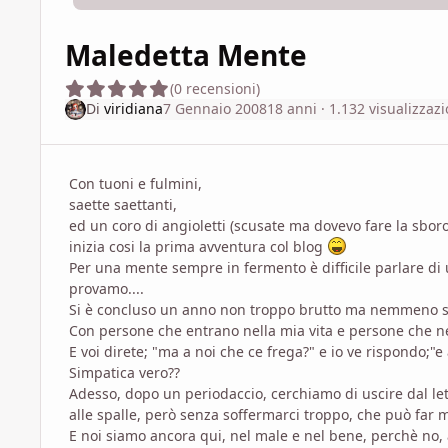
Maledetta Mente
(0 recensioni)
Di
viridiana
7 Gennaio 2008
18 anni
· 1.132 visualizzazi
Con tuoni e fulmini,
saette saettanti,
ed un coro di angioletti (scusate ma dovevo fare la sbor
inizia cosi la prima avventura col blog
Per una mente sempre in fermento è difficile parlare di 
provamo....
Si è concluso un anno non troppo brutto ma nemmeno str
Con persone che entrano nella mia vita e persone che ne 
E voi direte; "ma a noi che ce frega?" e io ve rispondo;"
Simpatica vero??
Adesso, dopo un periodaccio, cerchiamo di uscire dal leta
alle spalle, però senza soffermarci troppo, che può far 
E noi siamo ancora qui, nel male e nel bene, perchè no, a