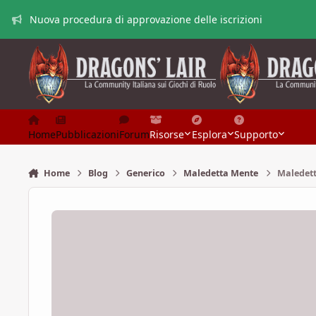
Vai al contenuto
Nuova procedura di approvazione delle iscrizioni
Home
Pubblicazioni
Forum
Risorse
Esplora
Supporto
Home
Blog
Generico
Maledetta Mente
Maledet