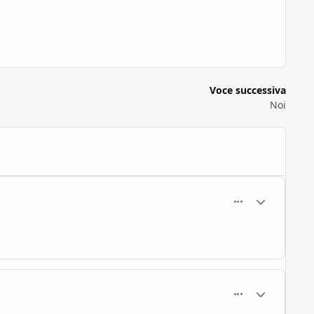
Voce successiva
Noi
comment_370
Statistiche Au
comment_371
Statistiche Au