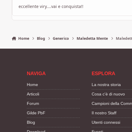
eccellente viry....vai e conquista!!
Home
Blog
Generico
Maledetta Mente
Maledet
NAVIGA
ESPLORA
Home
La nostra storia
Articoli
Cosa c'è di nuovo
Forum
Campioni della Comm
Gilde PbF
Il nostro Staff
Blog
Utenti connessi
Download
Eventi