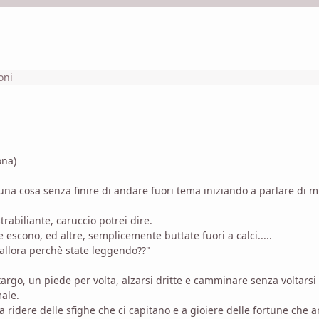
oni
ona)
una cosa senza finire di andare fuori tema iniziando a parlare di m
abiliante, caruccio potrei dire.
escono, ed altre, semplicemente buttate fuori a calci.....
e allora perchè state leggendo??"
rgo, un piede per volta, alzarsi dritte e camminare senza voltarsi 
male.
 ridere delle sfighe che ci capitano e a gioiere delle fortune che a