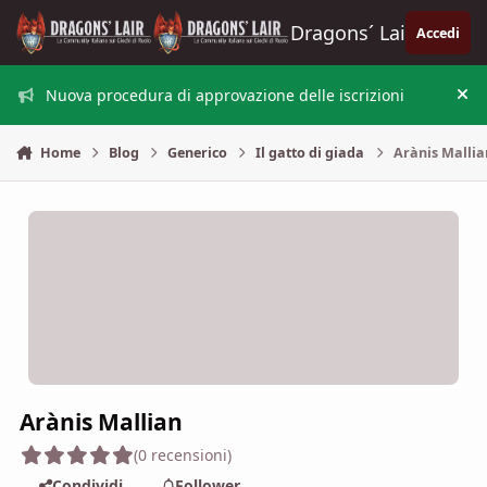
Vai al contenuto
Dragons´ Lair
Accedi
Nuova procedura di approvazione delle iscrizioni
Nas
Home
Blog
Generico
Il gatto di giada
Arànis Mallia
Arànis Mallian
(0 recensioni)
Condividi
Follower