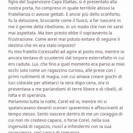
figlio del Supervisore Capo Illattas, si è presentato alla
nostra porta, ho compreso in quale terribile abisso la
Fratellanza ci avesse gettati. E ancor più dello sconforto,
fu la delusione, bruciante come il fuoco, a far nascere in
me il germe della ribellione, in un modo che non mi sarei
mai aspettata. Ma ben presto ebbe il sopravvento la
frustrazione. Come avrei mai potuto evitare di seguire il
destino che mi era stato imposto?
Fu mio fratello Coressafel ad agire al posto mio, mentre io
ancora tentavo di scuotermi dal torpore esterrefatto in cui
ero caduta. Lui, che fino a quel momento era parso ai miei
occhi solo come un ragazzino curioso, alle prese con i
primi rudimenti di magia, con cui amava creare giochi di
luci colorate per allietarci la sera dopo cena, ora si
presentava a me parlandomi di terre libere e di ribelli, di
lotta e di speranza.
Parlammo tutta la notte, Corel ed io, mentre mi si
spalancavano davanti scenari spaventosi e affascinanti al
tempo stesso. Sentii nascere dentro di me un coraggio di
cui non mi credevo capace, o forse Corel, nella sua
ingenuità di ragazzo, riuscì a infondermi con la sua
incoscienza, così carica di speranza.