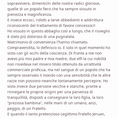
sopravvivere, dimentichi delle nostre radici gloriose,
quelle di un popolo fiero che ha sempre vissuto in
pienezza e magnificenza.
E invece eccoci, ridotti a larve obbedienti e addirittura
riconoscenti del trattamento di favore concessoci!
Ho vissuto in questo abbaglio così a lungo, che il risveglio
è stato più doloroso di una pugnalata.
Matrimonio di convenienza l'hanno chiamato.
Compravendita, lo definisco io. E solo in quel momento ho
visto con gli occhi della coscienza. Di fronte a me non
avevo più mio padre e mia madre, due elfi la cui nobiltà
non risiedeva nel misero titolo ottenuto da un'attività
commerciale proficua, ma nel sangue di un popolo che ha
sempre osservato il mondo con una sensibilità che le altre
razze non possono neanche lontanamente percepire. Ho
visto invece due persone vecchie e stanche, pronte a
rinnegare le proprie origini per una parvenza di
tranquillità, disposti a consegnare la loro figlia, la loro
“preziosa bambina”, nelle mani di un umano, anzi,
peggio, di un Fratello.
E quando il tanto pretenzioso Legittimo Fratello Jeruan,