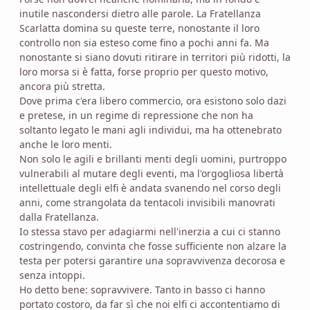
inutile nascondersi dietro alle parole. La Fratellanza
Scarlatta domina su queste terre, nonostante il loro
controllo non sia esteso come fino a pochi anni fa. Ma
nonostante si siano dovuti ritirare in territori più ridotti, la
loro morsa si è fatta, forse proprio per questo motivo,
ancora più stretta.
Dove prima c'era libero commercio, ora esistono solo dazi
e pretese, in un regime di repressione che non ha
soltanto legato le mani agli individui, ma ha ottenebrato
anche le loro menti.
Non solo le agili e brillanti menti degli uomini, purtroppo
vulnerabili al mutare degli eventi, ma l'orgogliosa libertà
intellettuale degli elfi è andata svanendo nel corso degli
anni, come strangolata da tentacoli invisibili manovrati
dalla Fratellanza.
Io stessa stavo per adagiarmi nell'inerzia a cui ci stanno
costringendo, convinta che fosse sufficiente non alzare la
testa per potersi garantire una sopravvivenza decorosa e
senza intoppi.
Ho detto bene: sopravvivere. Tanto in basso ci hanno
portato costoro, da far sì che noi elfi ci accontentiamo di