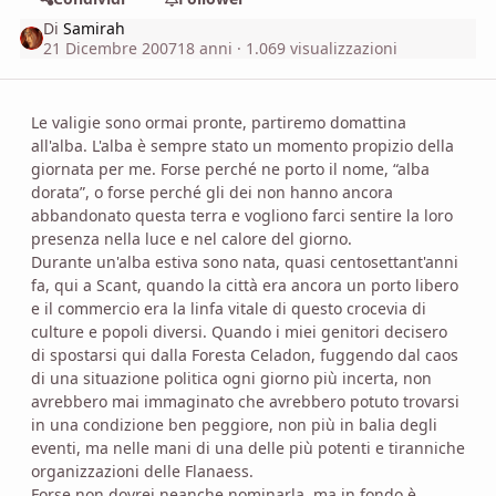
Di
Samirah
21 Dicembre 2007
18 anni
· 1.069 visualizzazioni
Le valigie sono ormai pronte, partiremo domattina
all'alba. L'alba è sempre stato un momento propizio della
giornata per me. Forse perché ne porto il nome, “alba
dorata”, o forse perché gli dei non hanno ancora
abbandonato questa terra e vogliono farci sentire la loro
presenza nella luce e nel calore del giorno.
Durante un'alba estiva sono nata, quasi centosettant'anni
fa, qui a Scant, quando la città era ancora un porto libero
e il commercio era la linfa vitale di questo crocevia di
culture e popoli diversi. Quando i miei genitori decisero
di spostarsi qui dalla Foresta Celadon, fuggendo dal caos
di una situazione politica ogni giorno più incerta, non
avrebbero mai immaginato che avrebbero potuto trovarsi
in una condizione ben peggiore, non più in balia degli
eventi, ma nelle mani di una delle più potenti e tiranniche
organizzazioni delle Flanaess.
Forse non dovrei neanche nominarla, ma in fondo è