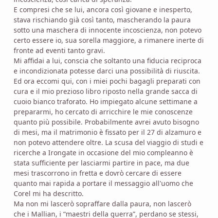
E compresi che se lui, ancora così giovane e inesperto,
stava rischiando già così tanto, mascherando la paura
sotto una maschera di innocente incoscienza, non potevo
certo essere io, sua sorella maggiore, a rimanere inerte di
fronte ad eventi tanto gravi.
Mi affidai a lui, conscia che soltanto una fiducia reciproca
e incondizionata potesse darci una possibilità di riuscita.
Ed ora eccomi qui, con i miei pochi bagagli preparati con
cura e il mio prezioso libro riposto nella grande sacca di
cuoio bianco traforato. Ho impiegato alcune settimane a
prepararmi, ho cercato di arricchire le mie conoscenze
quanto più possibile. Probabilmente avrei avuto bisogno
di mesi, ma il matrimonio è fissato per il 27 di alzamuro e
non potevo attendere oltre. La scusa del viaggio di studi e
ricerche a Irongate in occasione del mio compleanno è
stata sufficiente per lasciarmi partire in pace, ma due
mesi trascorrono in fretta e dovrò cercare di essere
quanto mai rapida a portare il messaggio all'uomo che
Corel mi ha descritto.
Ma non mi lascerò sopraffare dalla paura, non lascerò
che i Mallian, i “maestri della guerra”, perdano se stessi,