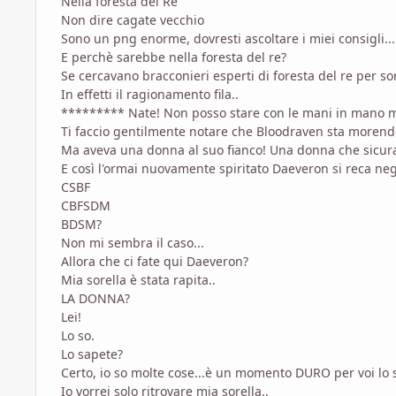
Nella foresta del Re
Non dire cagate vecchio
Sono un png enorme, dovresti ascoltare i miei consigli...
E perchè sarebbe nella foresta del re?
Se cercavano bracconieri esperti di foresta del re per so
In effetti il ragionamento fila..
********* Nate! Non posso stare con le mani in mano me
Ti faccio gentilmente notare che Bloodraven sta morendo
Ma aveva una donna al suo fianco! Una donna che sicura
E così l'ormai nuovamente spiritato Daeveron si reca neg
CSBF
CBFSDM
BDSM?
Non mi sembra il caso...
Allora che ci fate qui Daeveron?
Mia sorella è stata rapita..
LA DONNA?
Lei!
Lo so.
Lo sapete?
Certo, io so molte cose...è un momento DURO per voi lo s
Io vorrei solo ritrovare mia sorella..