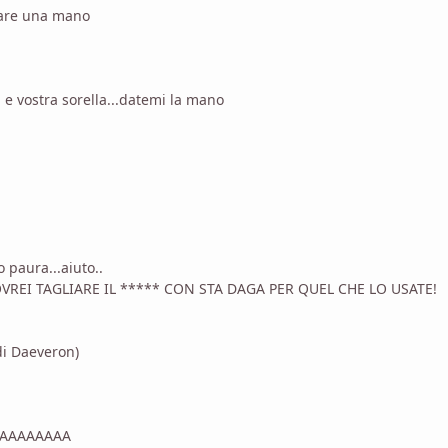
dare una mano
 e vostra sorella...datemi la mano
o paura...aiuto..
VREI TAGLIARE IL ***** CON STA DAGA PER QUEL CHE LO USATE!
di Daeveron)
AAAAAAAA