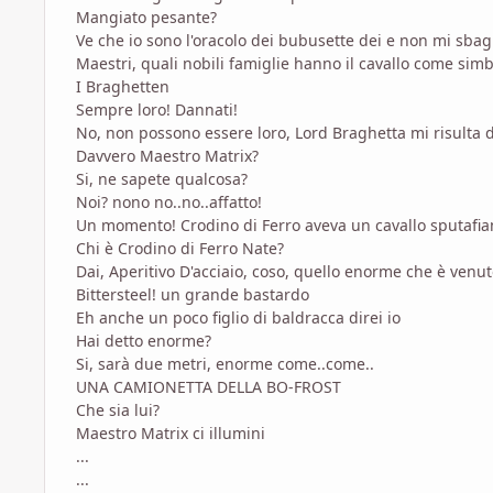
Mangiato pesante?
Ve che io sono l'oracolo dei bubusette dei e non mi sbag
Maestri, quali nobili famiglie hanno il cavallo come simb
I Braghetten
Sempre loro! Dannati!
No, non possono essere loro, Lord Braghetta mi risulta 
Davvero Maestro Matrix?
Si, ne sapete qualcosa?
Noi? nono no..no..affatto!
Un momento! Crodino di Ferro aveva un cavallo sputafi
Chi è Crodino di Ferro Nate?
Dai, Aperitivo D'acciaio, coso, quello enorme che è venut
Bittersteel! un grande bastardo
Eh anche un poco figlio di baldracca direi io
Hai detto enorme?
Si, sarà due metri, enorme come..come..
UNA CAMIONETTA DELLA BO-FROST
Che sia lui?
Maestro Matrix ci illumini
...
...