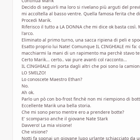
Continua Marik
Decido di seguirli ma loro si rivelano più arguti del pre
mi accoltella al basso ventre. Quella famosa ferita che di
Procedi Marik.
Riferisco il tutto a LA DONNA che mi dice ok basta così.
l'arco.
Eliminato al primo turno, una sacca ripiena di peli e spo
Esatto proprio lui Nate! Comunque IL CINGHIALE mi fa: o
macchiarmi la mani di un rapimento ma perchè stavo t
Certo Marik... certo.. vai pure avanti col racconto...
IL CINGHIALE mi porta dagli altri che poi sono la camione
LO SMILZO!
Lo conoscete Maestro Ethan?
No.
Ah ok.
Parlo un pò con bo-frost finchè non mi riempiono di bott
Eccellente Marik una bella storia.
Che mi sono perso mentre ero a prendere botte?
E' scomparso anche il giovane Nate Stark
Davvero! La mia visione!
Che visione?
Notti fa sognai un giovane lupo urlante schiacciato da u