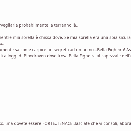
rvegliarla probabilmente la terranno là...
ntre mia sorella è chissà dove. Se mia sorella era una spia sicu
...
mente sa come carpire un segreto ad un uomo...Bella Figheira! Asp
li alloggi di Bloodraven dove trova Bella Figheira al capezzale dell
o...ma dovete essere FORTE..TENACE..lasciate che vi consoli, abbrac