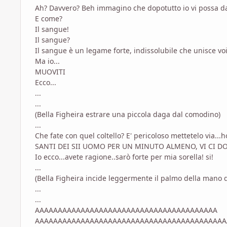
Ah? Davvero? Beh immagino che dopotutto io vi possa 
E come?
Il sangue!
Il sangue?
Il sangue è un legame forte, indissolubile che unisce voi
Ma io...
MUOVITI
Ecco...
...
...
(Bella Figheira estrare una piccola daga dal comodino)
...
Che fate con quel coltello? E' pericoloso mettetelo via...h
SANTI DEI SII UOMO PER UN MINUTO ALMENO, VI CI DO
Io ecco...avete ragione..sarò forte per mia sorella! si!
...
(Bella Figheira incide leggermente il palmo della mano 
...
...
AAAAAAAAAAAAAAAAAAAAAAAAAAAAAAAAAAAAAAAA
AAAAAAAAAAAAAAAAAAAAAAAAAAAAAAAAAAAAAAAAAA