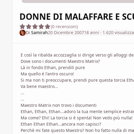
DONNE DI MALAFFARE E SCU
(0 recensioni)
Di
Samirah
20 Dicembre 2007
18 anni
· 1.620 visualizza
E così la ribalda accozzaglia si dirige verso gli alloggi 
Dove sono i documenti Maestro Matrix?
Là in fondo Ethan, prendili pure
Ma quello è l'antro oscuro!
Si ma non ti preoccupare, prendi pure questa torcia Eth
Va bene maestro...
...
...
Maestro Matrix non trovo i documenti
Ethan, Ethan, Ethan...adoro la tua mente semplice estr
Ma come? Ehi! La torcia si è spenta! Non vedo più nulla!
Ethan Ethan Ethan...ancora non capisci?
Perchè mi fate questo Maestro? Non ho fatto nulla di mal