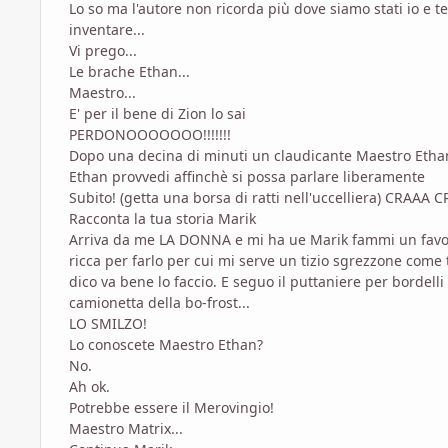
Lo so ma l'autore non ricorda più dove siamo stati io e te
inventare...
Vi prego...
Le brache Ethan...
Maestro...
E' per il bene di Zion lo sai
PERDONOOOOOOO!!!!!!!
Dopo una decina di minuti un claudicante Maestro Ethan
Ethan provvedi affinchè si possa parlare liberamente
Subito! (getta una borsa di ratti nell'uccelliera) CRAAA
Racconta la tua storia Marik
Arriva da me LA DONNA e mi ha ue Marik fammi un favore,
ricca per farlo per cui mi serve un tizio sgrezzone com
dico va bene lo faccio. E seguo il puttaniere per bordel
camionetta della bo-frost...
LO SMILZO!
Lo conoscete Maestro Ethan?
No.
Ah ok.
Potrebbe essere il Merovingio!
Maestro Matrix...