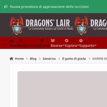
Vai al contenuto
Nuova procedura di approvazione delle iscrizioni
Home
Pubblicazioni
Forum
Risorse
Esplora
Supporto
Home
Blog
Generico
Il gatto di giada
DONNE DI