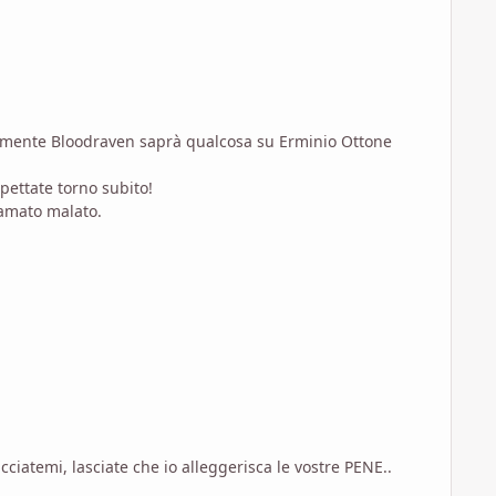
ramente Bloodraven saprà qualcosa su Erminio Ottone
ettate torno subito!
'amato malato.
ciatemi, lasciate che io alleggerisca le vostre PENE..