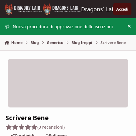
Vai al contenuto
Dragons´ Lair
Accedi
Nuova procedura di approvazione delle iscrizioni
Nas
Home
Blog
Generico
Blog freppi
Scrivere Bene
Scrivere Bene
(0 recensioni)
Condividi
Follower