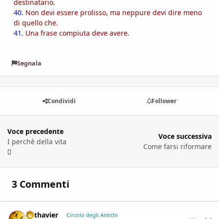
destinatario.
40.
Non devi essere prolisso, ma neppure devi dire meno
di quello che.
41.
Una frase compiuta deve avere.
Segnala
Condividi
Follower
Voce precedente
Voce successiva
I perchè della vita
Come farsi riformare
3 Commenti
Lothavier
comment_
Stati
Circolo degli Antichi