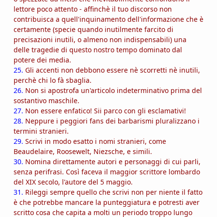
lettore poco attento - affinchè il tuo discorso non
contribuisca a quell'inquinamento dell'informazione che è
certamente (specie quando inutilmente farcito di
precisazioni inutili, o almeno non indispensabili) una
delle tragedie di questo nostro tempo dominato dal
potere dei media.
25.
Gli accenti non debbono essere nè scorretti nè inutili,
perchè chi lo fà sbaglia.
26.
Non si apostrofa un'articolo indeterminativo prima del
sostantivo maschile.
27.
Non essere enfatico! Sii parco con gli esclamativi!
28.
Neppure i peggiori fans dei barbarismi pluralizzano i
termini stranieri.
29.
Scrivi in modo esatto i nomi stranieri, come
Beaudelaire, Roosewelt, Niezsche, e simili.
30.
Nomina direttamente autori e personaggi di cui parli,
senza perifrasi. Così faceva il maggior scrittore lombardo
del XIX secolo, l'autore del 5 maggio.
31.
Rileggi sempre quello che scrivi non per niente il fatto
è che potrebbe mancare la punteggiatura e potresti aver
scritto cosa che capita a molti un periodo troppo lungo