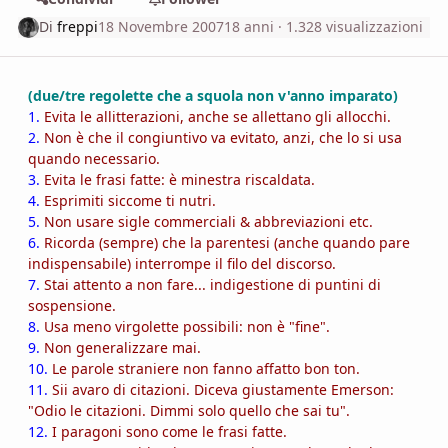
Di
freppi
18 Novembre 2007
18 anni
· 1.328 visualizzazioni
(due/tre regolette che a squola non v'anno imparato)
1.
Evita le allitterazioni, anche se allettano gli allocchi.
2.
Non è che il congiuntivo va evitato, anzi, che lo si usa
quando necessario.
3.
Evita le frasi fatte: è minestra riscaldata.
4.
Esprimiti siccome ti nutri.
5.
Non usare sigle commerciali & abbreviazioni etc.
6.
Ricorda (sempre) che la parentesi (anche quando pare
indispensabile) interrompe il filo del discorso.
7.
Stai attento a non fare... indigestione di puntini di
sospensione.
8.
Usa meno virgolette possibili: non è "fine".
9.
Non generalizzare mai.
10.
Le parole straniere non fanno affatto bon ton.
11.
Sii avaro di citazioni. Diceva giustamente Emerson:
"Odio le citazioni. Dimmi solo quello che sai tu".
12.
I paragoni sono come le frasi fatte.