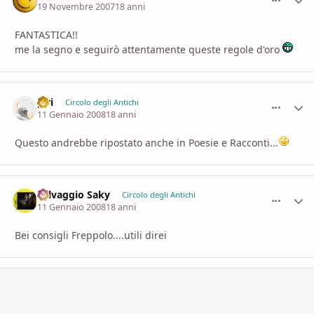
19 Novembre 2007
18 anni
FANTASTICA!!
me la segno e seguirò attentamente queste regole d'oro
piri
comment_
Stati
Circolo degli Antichi
11 Gennaio 2008
18 anni
Questo andrebbe ripostato anche in Poesie e Racconti...
Selvaggio Saky
comment_
Stati
Circolo degli Antichi
11 Gennaio 2008
18 anni
Bei consigli Freppolo....utili direi