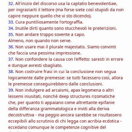
32.
All'inizio del discorso usa la captatio benevolentiae,
per ingraziarti il lettore (ma forse siete così stupidi da non
capire neppure quello che vi sto dicendo).
33.
Cura puntiliosamente l'ortograffia.
34.
Inutile dirti quanto sono stucchevoli le preterizioni.
35.
Non andare troppo sovente a capo.
Almeno, non quando non serve.
36.
Non usare mai il plurale majestatis. Siamo convinti
che faccia una pessima impressione.
37.
Non confondere la causa con l'effetto: saresti in errore
e dunque avresti sbagliato.
38.
Non costruire frasi in cui la conclusione non segua
logicamente dalle premesse: se tutti facessero così, allora
le premesse conseguirebbero dalle conclusioni.
39.
Non indulgere ad arcaismi, apax legomena o altri
lessemi inusitati, nonchè deep structures rizomatiche
che, per quanto ti appaiano come altrettante epifanie
della differanza grammatologica e inviti alla deriva
decostruttiva - ma peggio ancora sarebbe se risultassero
eccepibili allo scrutinio di chi legga con acribia ecdotica -
eccedano comunque le competenze cognitive del