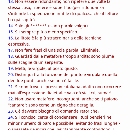
13.
Non essere ridondante; non ripetere due volte la
stessa cosa; ripetere è superfluo (per ridondanza
s'intende la spiegazione inutile di qualcosa che il lettore
ha già capito).
14.
Solo gli ******* usano parole volgari.
15.
Sii sempre più o meno specifico.
16.
La litote è la più straordinaria delle tecniche
espressive.
17.
Non fare frasi di una sola parola. Eliminale.
18.
Guardati dalle metafore troppo ardite: sono piume
sulle scaglie di un serpente.
19.
Metti, le virgole, al posto giusto.
20.
Distingui tra la funzione del punto e virgola e quella
dei due punti: anche se non è facile.
21.
Se non trovi l'espressione italiana adatta non ricorrere
mai all'espressione dialettale: va a dà via'l cù, sumar!
22.
Non usare metafore incongruenti anche se ti paiono
"cantare": sono come un cigno che deraglia.
23.
C'è davvero bisogno di domande retoriche?
24.
Sii conciso, cerca di condensare i tuoi pensieri nel
minor numero di parole possibile, evitando frasi lunghe -
o spezzate da incisi che inevitabilmente confondono il