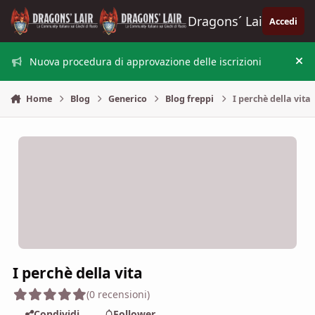
Vai al contenuto
Dragons´ Lair
Accedi
Nuova procedura di approvazione delle iscrizioni
Nas
Home
Blog
Generico
Blog freppi
I perchè della vita
I perchè della vita
(0 recensioni)
Condividi
Follower