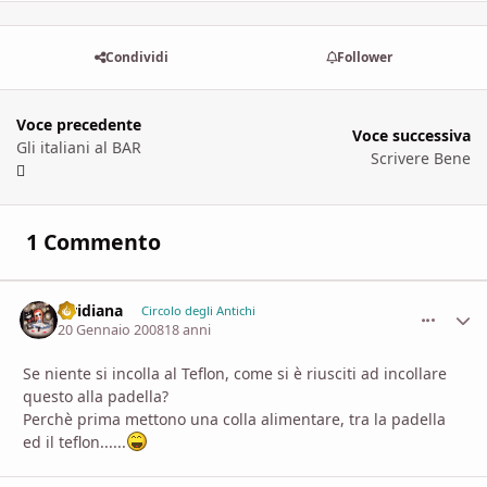
Condividi
Follower
Voce precedente
Voce successiva
Gli italiani al BAR
Scrivere Bene
1 Commento
viridiana
comment_
Stati
Circolo degli Antichi
20 Gennaio 2008
18 anni
Se niente si incolla al Teflon, come si è riusciti ad incollare
questo alla padella?
Perchè prima mettono una colla alimentare, tra la padella
ed il teflon......