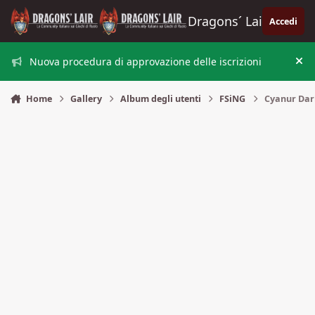
Vai al contenuto
Dragons´ Lair
Accedi
Nuova procedura di approvazione delle iscrizioni
Nas
Home
Gallery
Album degli utenti
FSiNG
Cyanur Da