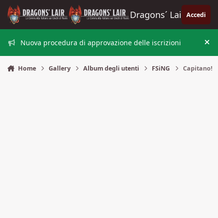
Vai al contenuto
Dragons´ Lair
Accedi
Nuova procedura di approvazione delle iscrizioni
Nas
Home
Gallery
Album degli utenti
FSiNG
Capitano!