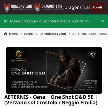
Vai al contenuto
Dragons´ Lair
Accedi
Nuova procedura di approvazione delle iscrizioni
Nas
Home
Eventi
Calendario Eventi
AETERNIS - Cena + One S
AETERNIS - Cena + One Shot D&D 5E |
(Vezzano sul Crostolo / Reggio Emilia)