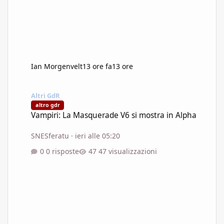
Ian Morgenvelt
13 ore fa
13 ore
Vampiri: La Masquerade V6 si mostra in Alpha
Altri GdR
altro gdr
Vampiri: La Masquerade V6 si mostra in Alpha
SNESferatu
·
ieri alle 05:20
0 risposte
47 visualizzazioni