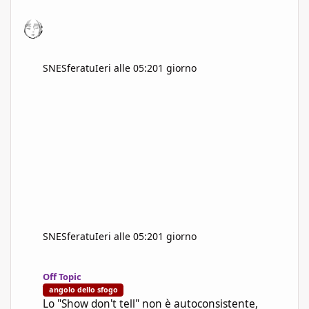
SNESferatu
Ieri alle 05:20
1 giorno
SNESferatu
Ieri alle 05:20
1 giorno
Lo "Show don't tell" non è autoconsistente, produce narrativa s
Off Topic
angolo dello sfogo
Lo "Show don't tell" non è autoconsistente,