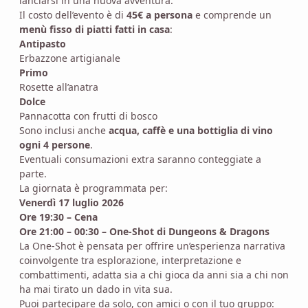
lanciarsi in una nuova avventura.
Il costo dell’evento è di
45€ a persona
e comprende un
menù fisso di piatti fatti in casa
:
Antipasto
Erbazzone artigianale
Primo
Rosette all’anatra
Dolce
Pannacotta con frutti di bosco
Sono inclusi anche
acqua, caffè e una bottiglia di vino
ogni 4 persone
.
Eventuali consumazioni extra saranno conteggiate a
parte.
La giornata è programmata per:
Venerdì 17 luglio 2026
Ore 19:30 – Cena
Ore 21:00 – 00:30 – One-Shot di Dungeons & Dragons
La One-Shot è pensata per offrire un’esperienza narrativa
coinvolgente tra esplorazione, interpretazione e
combattimenti, adatta sia a chi gioca da anni sia a chi non
ha mai tirato un dado in vita sua.
Puoi partecipare da solo, con amici o con il tuo gruppo: