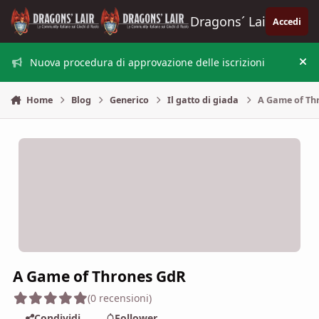
Vai al contenuto
Dragons´ Lair
Accedi
Nuova procedura di approvazione delle iscrizioni
Nas
Home
Blog
Generico
Il gatto di giada
A Game of Th
A Game of Thrones GdR
(0 recensioni)
Condividi
Follower