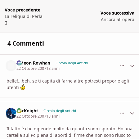
Voce precedente
Voce successiva
La reliqua di Perla
Ancora all'opera
4 Commenti
Gideon Rowhan
comment_
Stati
Circolo degli Antichi
22 Ottobre 2007
18 anni
belle!...beh, se ti capita di farne altre potresti proporle agli
utenti
DarKnight
comment_
Stati
Circolo degli Antichi
22 Ottobre 2007
18 anni
Il fatto è che dipende molto da quanto sono ispirato. Ho una
cartella sul Pc piena di aborti di firme che non sono riuscito