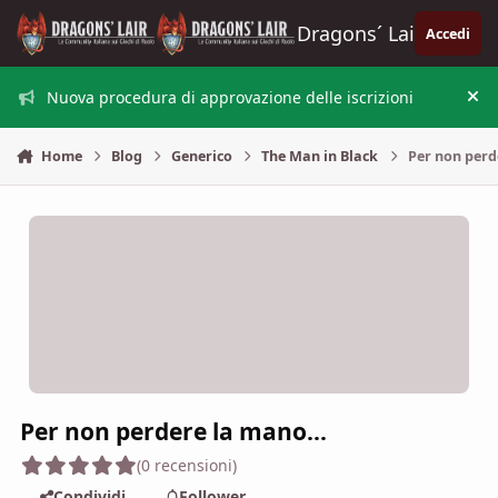
Vai al contenuto
Dragons´ Lair
Accedi
Nuova procedura di approvazione delle iscrizioni
Nas
Home
Blog
Generico
The Man in Black
Per non perd
Per non perdere la mano...
(0 recensioni)
Condividi
Follower