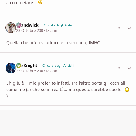
a completare...
chandwick
comment_
Stati
Circolo degli Antichi
23 Ottobre 2007
18 anni
Quella che più ti si addice è la seconda, IMHO
DarKnight
comment_
Stati
Circolo degli Antichi
23 Ottobre 2007
18 anni
Eh già, è il mio preferito infatti. Tra l'altro porta gli occhiali
come me (anche se in realtà... ma questo sarebbe spoiler
)