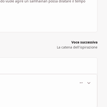
ando vuole agire un samhainan possa dilatare il tempo
Voce successiva
La catena dell'ispirazione
comment_163
Statistiche Au