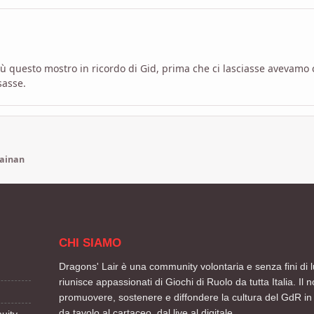
ù questo mostro in ricordo di Gid, prima che ci lasciasse avevamo c
sasse.
ainan
CHI SIAMO
Dragons' Lair è una community volontaria e senza fini di l
riunisce appassionati di Giochi di Ruolo da tutta Italia. Il n
promuovere, sostenere e diffondere la cultura del GdR in 
da tavolo al cartaceo, dal live al digitale.
uity