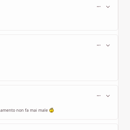
comment_542
Statistiche Au
comment_545
Statistiche Au
comment_561
Statistiche Au
llenamento non fa mai male