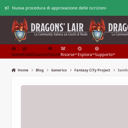
Vai al contenuto
Nuova procedura di approvazione delle iscrizioni
Home
Pubblicazioni
Forum
Risorse
Esplora
Supporto
Home
Blog
Generico
Fantasy CiTy Project
Samh