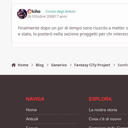
Sekiho
Circolo degli Antichi
26 Ottobre 2008
17 anni
Finalmente dopo un po' di tempo sono riuscito a metter s
e stato, lo posterò nella sezione proggetti per chi interes
Home
Blog
Generico
Fantasy CiTy Project
Samh
NAVIGA
ESPLORA
Home
La nostra storia
Articoli
Cosa c'è di nuovo
Forum
Campioni della Comm