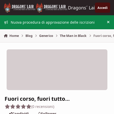
Vai al contenuto
Dragons´ Lair
Accedi
Nuova procedura di approvazione delle iscrizioni
Nas
Home
Blog
Generico
The Man in Black
Fuori corso, f
Fuori corso, fuori tutto...
(0 recensioni)
Condividi
Follower