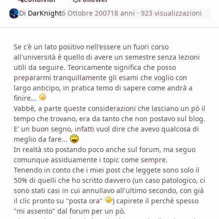
Di
DarKnight
6 Ottobre 2007
18 anni
· 923 visualizzazioni
Se c'è un lato positivo nell'essere un fuori corso
all'università è quello di avere un semestre senza lezioni
utili da seguire. Teoricamente significa che posso
prepararmi tranquillamente gli esami che voglio con
largo anticipo, in pratica temo di sapere come andrà a
finire...
Vabbè, a parte queste considerazioni che lasciano un pò il
tempo che trovano, era da tanto che non postavo sul blog.
E' un buon segno, infatti vuol dire che avevo qualcosa di
meglio da fare...
In realtà sto postando poco anche sul forum, ma seguo
comunque assiduamente i topic come sempre.
Tenendo in conto che i miei post che leggete sono solo il
50% di quelli che ho scritto davvero (un caso patologico, ci
sono stati casi in cui annullavo all'ultimo secondo, con già
il clic pronto su "posta ora"
) capirete il perchè spesso
"mi assento" dal forum per un pò.