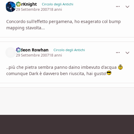
DarKnight
comment_
Stati
Circolo degli Antichi
29 Settembre 2007
18 anni
Concordo sull'effetto pergamena, ho esagerato col bump
mapping stavolta...
Gideon Rowhan
comment_
Stati
Circolo degli Antichi
29 Settembre 2007
18 anni
..più che pietra sembra panno daino imbevuto d'acqua
comunque Dark è davvero ben riuscita, hai gusto!