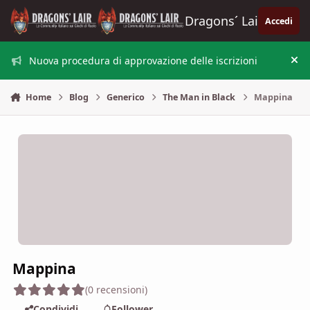
Vai al contenuto
Dragons´ Lair
Accedi
Nuova procedura di approvazione delle iscrizioni
Nas
Home
Blog
Generico
The Man in Black
Mappina
Mappina
(0 recensioni)
Condividi
Follower