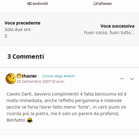
Condividi
Follower
Voce precedente
Voce successiva
Solo due ore
Fuori corso, fuori tutto...
3 Commenti
Lothavier
comment_
Stati
Circolo degli Antichi
28 Settembre 2007
18 anni
Cavolo DarK, davvero complimenti! è fatta benissimo ed è
molto immediata, anche l'effetto pergamena è notevole
(anche se forse l'avrei fatto meno "forte", in certi punti mi
ricorda più la pietra, ma è solo un parere da profano).
Benfatto!