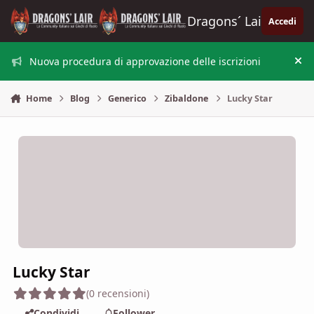
Vai al contenuto
Dragons´ Lair
Accedi
Nuova procedura di approvazione delle iscrizioni
Nas
Home
Blog
Generico
Zibaldone
Lucky Star
Lucky Star
(0 recensioni)
Condividi
Follower