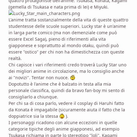
quattro protagoniste dell'anime: Tsukasa, Konata, Kagami
(gemella di Tsukasa e nata prima di lei) e Miyuki.
L'anime tratta sostanzialmente della vita di queste quattro
studentesse delle scuole superiori. Lucky star è un'anime
in larga parte comico (ma non demenziale come può
essere Excel Saga), pieno di riferimenti alla vita
giapponese e soprattutto al mondo otaku, quindi può
essere "ostico" per chi non ha dimestichezza con queste
realtà.
Chi capisce i vari riferimenti credo troverà Lucky Star uno
dei migliori anime in circolazione, ma lo consiglio anche
ai "novizi". Tentar non nuoce.
Dopotutto è l'anime che è balzato in testa alla mia
personale classifica, quindi da bravo fan-boy mi sento di
consigliarlo a chiunque.
Per chi sa di cosa parlo, vedere il cosplay di Haruhi fatto
da Konata è impagabile (sicuramente aiuta il fatto che la
doppiatrice sia la stessa
).
I personaggi ricadono con alcune eccezioni in quelle
categorie tipiche degli anime giapponesi, ad esempio
Tsukasa richiama in parte lo stereotipo "loli", Kagami