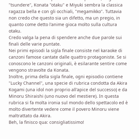
"tsundere", Konata "otaku" e Miyuki sembra la classica
ragazza bella e con gli occhiali, "megamikko". Tuttavia
non credo che questo sia un difetto, ma un pregio, in
quanto come detto l'anime gioca molto sulla cultura
otaku.
Credo valga la pena di spendere anche due parole sui
finali delle varie puntate.
Nei primi episodi la sigla finale consiste nel karaoke di
canzoni famose cantate dalle quattro protagoniste. Se si
conoscono le canzoni originali, è esilarante sentire come
vengono stravolte da Konata.
Inoltre, prima della sigla finale, ogni episodio contiene
"Lucky Channel", una specie di rubrica condotta da Akira
Kogami (una idol non proprio all'apice del successo) e da
Minoru Shiraishi (uno nuovo del mestiere). In questa
rubrica si fa molta ironia sul mondo dello spettacolo ed è
molto divertente vedere come il povero Minoru viene
maltrattato da Akira.
Beh, la finisco qua: consigliatissimo!