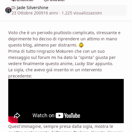
Di
Jade Silvershine
23 Ottobre 2009
16 anni
· 1.225 visualizzazioni
Visto che è un periodo piuttosto complicato, stressante e
deprimente ho deciso di riprendere un attimo in mano
questo blog, almeno per distrarmi.
Prima di tutto ringrazio Mokuren che con un suo
messaggio sul forum mi ha dato la "spinta" giusta per
vedere finalmente questo anime,
Lucky Star
appunto.
La sigla, che avevo già inserito in un intervento
precedente:
Quest'immagine, sempre presa dalla sigla, mostra le