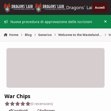
Vai al contenuto
Dragons´ Lair
Accedi
Nuova procedura di approvazione delle iscrizioni
Nas
Home
Blog
Generico
Welcome to the Wasteland...
W
War Chips
(0 recensioni)
Condividi
Follower