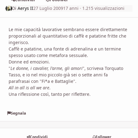
Di
Aerys II
27 Luglio 2009
17 anni
· 1.215 visualizzazioni
Le mie capacità lavorative sembrano essere direttamente
proporzionali al quantitativo di caffè e patatine fritte che
ingerisco.
Caffè e patatine, una fonte di adrenalina e un termine
spesso usato come metafora sessuale.
Donne ed emozioni.
"
Le donne, i cavalier, l'arme, gli amori
", scriveva Torquato
Tasso, e io nel mio piccolo già sei o sette anni fa
parafrasai con "Fi*a e Battaglie".
All in all is all we are
.
Una riflessione così, tanto per riflettere.
Segnala
Condividi
Follower