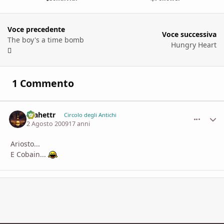
Voce precedente
Voce successiva
The boy's a time bomb
Hungry Heart
1 Commento
esahettr
comment_
Stati
Circolo degli Antichi
2 Agosto 2009
17 anni
Ariosto...
E Cobain...