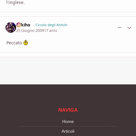
l'inglese.
Sekiho
comment_
Stati
Circolo degli Antichi
25 Giugno 2009
17 anni
Peccato
NAVIGA
Home
Articoli