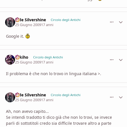
Jade Silvershine
comment_
Stati
Circolo degli Antichi
25 Giugno 2009
17 anni
Google it.
Sekiho
comment_
Stati
Circolo degli Antichi
25 Giugno 2009
17 anni
Il problema è che non lo trovo in lingua italiana >.
Jade Silvershine
comment_
Stati
Circolo degli Antichi
25 Giugno 2009
17 anni
Ah, non avevo capito...
Se intendi tradotto ti dico già che non lo trovi, se invece
parli di sottotitoli credo sia difficile trovare altro a parte