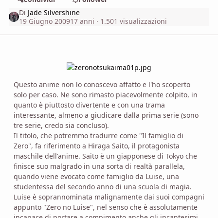
Di
Jade Silvershine
19 Giugno 2009
17 anni
· 1.501 visualizzazioni
Questo anime non lo conoscevo affatto e l'ho scoperto
solo per caso. Ne sono rimasto piacevolmente colpito, in
quanto è piuttosto divertente e con una trama
interessante, almeno a giudicare dalla prima serie (sono
tre serie, credo sia concluso).
Il titolo, che potremmo tradurre come "Il famiglio di
Zero", fa riferimento a Hiraga Saito, il protagonista
maschile dell'anime. Saito è un giapponese di Tokyo che
finisce suo malgrado in una sorta di realtà parallela,
quando viene evocato come famiglio da Luise, una
studentessa del secondo anno di una scuola di magia.
Luise è soprannominata malignamente dai suoi compagni
appunto "Zero no Luise", nel senso che è assolutamente
incapace di portare a compimento anche gli incantesimi