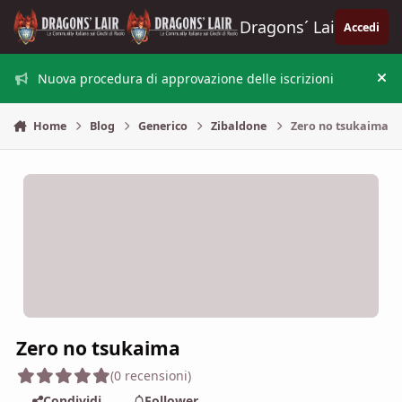
Vai al contenuto
Dragons´ Lair
Accedi
Nuova procedura di approvazione delle iscrizioni
Nas
Home
Blog
Generico
Zibaldone
Zero no tsukaima
Zero no tsukaima
(0 recensioni)
Condividi
Follower