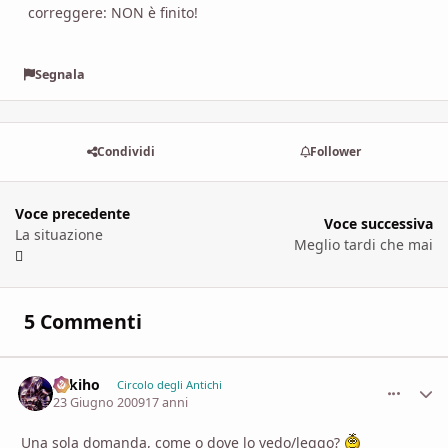
correggere: NON è finito!
Segnala
Condividi
Follower
Voce precedente
Voce successiva
La situazione
Meglio tardi che mai
5 Commenti
Sekiho
comment_
Stati
Circolo degli Antichi
23 Giugno 2009
17 anni
Una sola domanda, come o dove lo vedo/leggo?