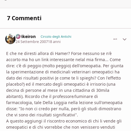
7 Commenti
Strikeiron
comment_
Stati
Circolo degli Antichi
24 Settembre 2007
18 anni
E che ne diresti allora di Hamer? Forse nessuno se n'è
accorto ma ho un link interessante nelal mia firma... Come
dire: c'è di peggio (molto peggio) dell'omeopatia. Per giunta
la sperimentazione di medicinali veterinari omeopatici ha
dato dei risultati positivi (e come te li spieghi? Con l'effetto
placebo?) ed il mercato degli omeopatici è irrisorio (una
decina di persone al mese in una cittadina di 30mila
abitanti). Ricordo che il professore/luminare di
farmacologia, tale Della Loggia nella lezione sull'omeopatia
disse: "Io non ci credo per nulla, però gli studi dimostrano
che vi sono dei risultati significativi".
A questo aggiungi il riscontro economico di chi li vende gli
omeopatici e di chi vorrebbe che non venissero venduti