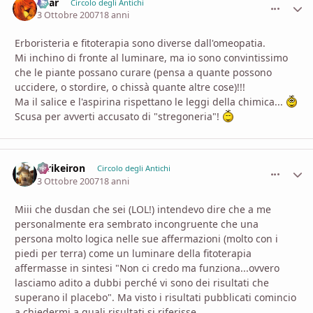
Shar
comment_
Stati
Circolo degli Antichi
3 Ottobre 2007
18 anni
Erboristeria e fitoterapia sono diverse dall'omeopatia.
Mi inchino di fronte al luminare, ma io sono convintissimo
che le piante possano curare (pensa a quante possono
uccidere, o stordire, o chissà quante altre cose)!!!
Ma il salice e l'aspirina rispettano le leggi della chimica...
Scusa per avverti accusato di "stregoneria"!
Strikeiron
comment_
Stati
Circolo degli Antichi
3 Ottobre 2007
18 anni
Miii che dusdan che sei (LOL!) intendevo dire che a me
personalmente era sembrato incongruente che una
persona molto logica nelle sue affermazioni (molto con i
piedi per terra) come un luminare della fitoterapia
affermasse in sintesi "Non ci credo ma funziona...ovvero
lasciamo adito a dubbi perché vi sono dei risultati che
superano il placebo". Ma visto i risultati pubblicati comincio
a chiedermi a quali risultati si riferisse.