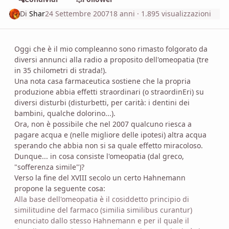
Di
Shar
24 Settembre 2007
18 anni
· 1.895 visualizzazioni
Oggi che è il mio compleanno sono rimasto folgorato da
diversi annunci alla radio a proposito dell'omeopatia (tre
in 35 chilometri di strada!).
Una nota casa farmaceutica sostiene che la propria
produzione abbia effetti straordinari (o straordinEri) su
diversi disturbi (disturbetti, per carità: i dentini dei
bambini, qualche dolorino...).
Ora, non è possibile che nel 2007 qualcuno riesca a
pagare acqua e (nelle migliore delle ipotesi) altra acqua
sperando che abbia non si sa quale effetto miracoloso.
Dunque... in cosa consiste l'omeopatia (dal greco,
"sofferenza simile")?
Verso la fine del XVIII secolo un certo Hahnemann
propone la seguente cosa:
Alla base dell'omeopatia è il cosiddetto principio di
similitudine del farmaco (similia similibus curantur)
enunciato dallo stesso Hahnemann e per il quale il