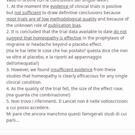
1. At the moment the
evidence
of clinical trials is positive
but
not sufficient
to draw definitive conclusions because
most trials are of low methodological quality
and because of
the unknown role of
publication bias
.
2. It is concluded that the trial data available to date
do not
suggest that homeopathy is effective
in the prophylaxis of
migraine or headache beyond a placebo effect.
(ma le hai lette le cose che hai postato? questa dice che non
va oltre al placebo, e la riporti ad appannaggio
dell'omeopatia?)
3. However, we found
insufficient evidence
from these
studies that homeopathy is clearly efficacious for any single
clinical condition.
4. As the quality of the trial fell, the size of the effect rose.
(ma guarda che combinazione!)
5. Non trovo i riferimenti. Il Lancet non è nelle sottoscrizioni
a cui posso accedere.
Mi pare che ancora manchino questi famigerati studi di cui
parli...