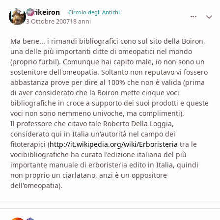
Strikeiron
comment_
Stati
Circolo degli Antichi
3 Ottobre 2007
18 anni
Ma bene... i rimandi bibliografici cono sul sito della Boiron,
una delle più importanti ditte di omeopatici nel mondo
(proprio furbi!). Comunque hai capito male, io non sono un
sostenitore dell'omeopatia. Soltanto non reputavo vi fossero
abbastanza prove per dire al 100% che non è valida (prima
di aver considerato che la Boiron mette cinque voci
bibliografiche in croce a supporto dei suoi prodotti e queste
voci non sono nemmeno univoche, ma complimenti).
Il professore che citavo tale Roberto Della Loggia,
considerato qui in Italia un'autorità nel campo dei
fitoterapici (
http://it.wikipedia.org/wiki/Erboristeria
tra le
vocibibliografiche ha curato l'edizione italiana del più
importante manuale di erboristeria edito in Italia, quindi
non proprio un ciarlatano, anzi è un oppositore
dell'omeopatia).