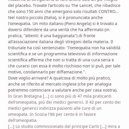
del placebo. Trovate l'articolo su The Lancet, che ribadisce
che sono 150 anni che emergono solo risultati CONTRO...
Nel nostro piccolo (Italia), si è pronunciata anche
l'omeopatia. Un mito italiano (Piero Angela) si è trovato a
doversi difendere da una verità che ha affermato (in
pratica, "attenti: è una baggianata") di fronte
all'associazione italiana degli stregoni della materia. Il
tribunale ha così sentenziato: "l'omeopatia non ha validità
scientifica e se un programma televisivo di informazione
scientifica afferma che non si tratta di una cura seria e
che curarsi con essa è molto rischioso non si può, per tale
motivo, condannarlo per diffamazione.".
Dove voglio arrivare? A qualcosa di molto più pratico,
anche se riferito al mercato inglese (che per analogia
potremmo cominciare a valutare anche per casa nostra).
In Gran Bretagna [...] ci sono più di 47 mila praticanti
dell'omeopatia, più dei medici generici. Il 42 per cento dei
medici generici indirizza pazienti alle cure di un
omeopata. In Scozia l'86 per cento è in favore
dell'omeopatia.
[...] Lo studio commissionato dal principe Carlo [...] mira a