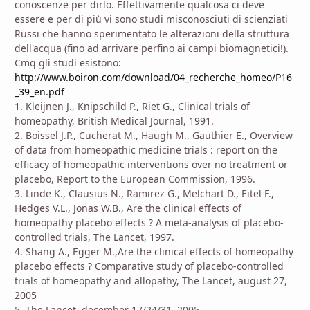
conoscenze per dirlo. Effettivamente qualcosa ci deve
essere e per di più vi sono studi misconosciuti di scienziati
Russi che hanno sperimentato le alterazioni della struttura
dell'acqua (fino ad arrivare perfino ai campi biomagnetici!).
Cmq gli studi esistono:
http://www.boiron.com/download/04_recherche_homeo/P16
_39_en.pdf
1. Kleijnen J., Knipschild P., Riet G., Clinical trials of
homeopathy, British Medical Journal, 1991.
2. Boissel J.P., Cucherat M., Haugh M., Gauthier E., Overview
of data from homeopathic medicine trials : report on the
efficacy of homeopathic interventions over no treatment or
placebo, Report to the European Commission, 1996.
3. Linde K., Clausius N., Ramirez G., Melchart D., Eitel F.,
Hedges V.L., Jonas W.B., Are the clinical effects of
homeopathy placebo effects ? A meta-analysis of placebo-
controlled trials, The Lancet, 1997.
4. Shang A., Egger M.,Are the clinical effects of homeopathy
placebo effects ? Comparative study of placebo-controlled
trials of homeopathy and allopathy, The Lancet, august 27,
2005
5. The Lancet, december 17/24/31, 2005