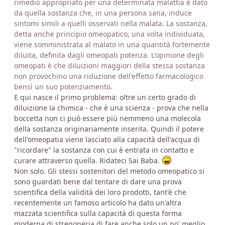
rimedio appropriato per una determinata malattia è dato
da quella sostanza che, in una persona sana, induce
sintomi simili a quelli osservati nella malata. La sostanza,
detta anche principio omeopatico, una volta individuata,
viene somministrata al malato in una quantità fortemente
diluita, definita dagli omeopati potenza. L'opinione degli
omeopati è che diluizioni maggiori della stessa sostanza
non provochino una riduzione dell'effetto farmacologico
bensì un suo potenziamento.
E qui nasce il primo problema: oltre un certo grado di
diluizione la chimica - che è una scienza - prova che nella
boccetta non ci può essere più nemmeno una molecola
della sostanza originariamente inserita. Quindi il potere
dell'omeopatia viene lasciato alla capacità dell'acqua di
"ricordare" la sostanza con cui è entrata in contatto e
curare attraverso quella. Ridateci Sai Baba.
Non solo. Gli stessi sostenitori del metodo omeopatico si
sono guardati bene dal tentare di dare una prova
scientifica della validità dei loro prodotti, tant'è che
recentemente un famoso articolo ha dato un'altra
mazzata scientifica sulla capacità di questa forma
moderna di stregoneria di fare anche solo un po' meglio