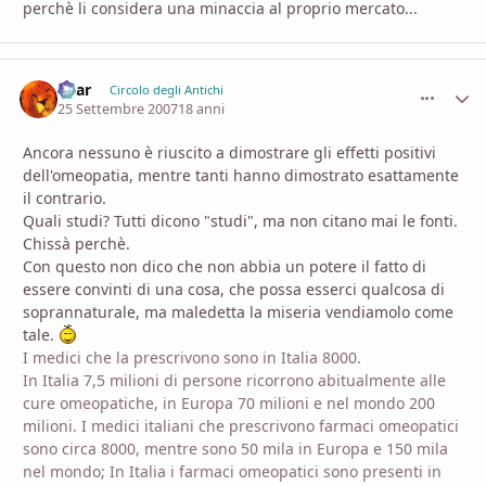
perchè li considera una minaccia al proprio mercato...
Shar
comment_
Stati
Circolo degli Antichi
25 Settembre 2007
18 anni
Ancora nessuno è riuscito a dimostrare gli effetti positivi
dell'omeopatia, mentre tanti hanno dimostrato esattamente
il contrario.
Quali studi? Tutti dicono "studi", ma non citano mai le fonti.
Chissà perchè.
Con questo non dico che non abbia un potere il fatto di
essere convinti di una cosa, che possa esserci qualcosa di
soprannaturale, ma maledetta la miseria vendiamolo come
tale.
I medici che la prescrivono sono in Italia 8000.
In Italia 7,5 milioni di persone ricorrono abitualmente alle
cure omeopatiche, in Europa 70 milioni e nel mondo 200
milioni. I medici italiani che prescrivono farmaci omeopatici
sono circa 8000, mentre sono 50 mila in Europa e 150 mila
nel mondo; In Italia i farmaci omeopatici sono presenti in