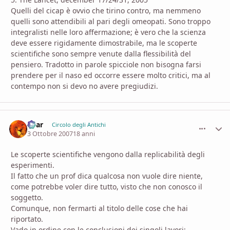
Quelli del cicap è ovvio che tirino contro, ma nemmeno
quelli sono attendibili al pari degli omeopati. Sono troppo
integralisti nelle loro affermazione; è vero che la scienza
deve essere rigidamente dimostrabile, ma le scoperte
scientifiche sono sempre venute dalla flessibilità del
pensiero. Tradotto in parole spicciole non bisogna farsi
prendere per il naso ed occorre essere molto critici, ma al
contempo non si devo no avere pregiudizi.
Shar
comment_
Stati
Circolo degli Antichi
3 Ottobre 2007
18 anni
Le scoperte scientifiche vengono dalla replicabilità degli
esperimenti.
Il fatto che un prof dica qualcosa non vuole dire niente,
come potrebbe voler dire tutto, visto che non conosco il
soggetto.
Comunque, non fermarti al titolo delle cose che hai
riportato.
Vado in ordine con le conclusioni dei singoli lavori: