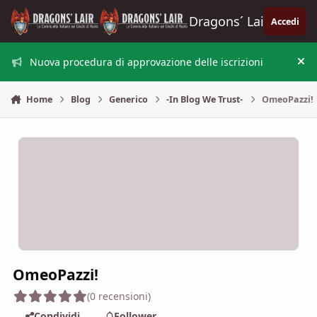
Vai al contenuto
Dragons´ Lair
Accedi
Nuova procedura di approvazione delle iscrizioni
Nas
Home
Blog
Generico
-In Blog We Trust-
OmeoPazzi!
OmeoPazzi!
(0 recensioni)
Condividi
Follower