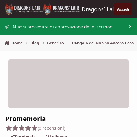
Vai al contenuto
Dragons´ Lair
Accedi
Nuova procedura di approvazione delle iscrizioni
Nas
Home
Blog
Generico
L'Angolo del Non So Ancora Cosa
Promemoria
(0 recensioni)
Condividi
Follower