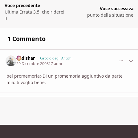
Voce precedente
Voce successiva
Ultima Errata 3.5: che ridere!
punto della situazione
1 Commento
padishar
comment_
Stati
Circolo degli Antichi
29 Dicembre 2008
17 anni
bel promemoria:-D! un promemoria aggiuntivo da parte
mia: ti voglio bene.