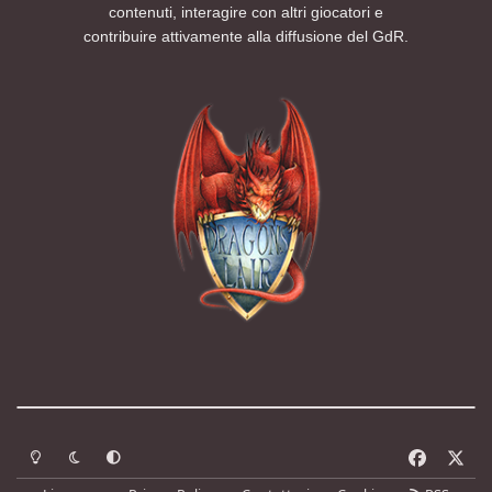
contenuti, interagire con altri giocatori e
contribuire attivamente alla diffusione del GdR.
Modalità chiara
Modalità scura
Segui la preferenza del sistema
f
x
a