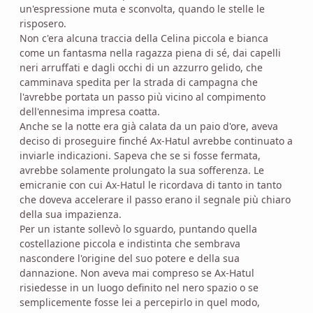
un'espressione muta e sconvolta, quando le stelle le
risposero.
Non c'era alcuna traccia della Celina piccola e bianca
come un fantasma nella ragazza piena di sé, dai capelli
neri arruffati e dagli occhi di un azzurro gelido, che
camminava spedita per la strada di campagna che
l'avrebbe portata un passo più vicino al compimento
dell'ennesima impresa coatta.
Anche se la notte era già calata da un paio d'ore, aveva
deciso di proseguire finché Ax-Hatul avrebbe continuato a
inviarle indicazioni. Sapeva che se si fosse fermata,
avrebbe solamente prolungato la sua sofferenza. Le
emicranie con cui Ax-Hatul le ricordava di tanto in tanto
che doveva accelerare il passo erano il segnale più chiaro
della sua impazienza.
Per un istante sollevò lo sguardo, puntando quella
costellazione piccola e indistinta che sembrava
nascondere l'origine del suo potere e della sua
dannazione. Non aveva mai compreso se Ax-Hatul
risiedesse in un luogo definito nel nero spazio o se
semplicemente fosse lei a percepirlo in quel modo,