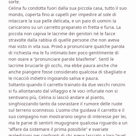
sorte.
Celina fu condotta fuori dalla sua piccola casa, tutto il suo
mondo, coperta fino ai capelli per impedire al sole di
intaccare la sua pelle delicata, e un paio di uomini la
caricarono su un carretto preparato in fretta e furia. La
piccola non capiva le lacrime dei genitori né le facce
stravolte dalla rabbia di quelle persone che non aveva
mai visto in vita sua. Provò a pronunciare qualche parola
di richiesta ma le fu intimato ben poco gentilmente di
non osare a “pronunciare parole blasfeme”. Sentì le
lacrime bruciarle gli occhi, ma ebbe paura anche che
anche piangere fosse considerato qualcosa di sbagliato e
le ricacciò indietro ingoiando saliva e paura.
Soltanto quando il carretto trainato da due vecchi ronzini
si fu allontanato dal villaggio e le voci infuriate non si
sentivano più, Celina si lasciò andare al pianto,
singhiozzando tanto da sovrastare il rumore delle ruote
sul terreno sconnesso. L'uomo che guidava il carretto e il
suo compagno non mostrarono segno di interesse per lei,
ma le parve di sentirli mugugnare qualcosa riguardo a un
“affare da sistemare il prima possibile” e svariate
maledizioni nei confronti di chi aveva lasciato a loro “quel