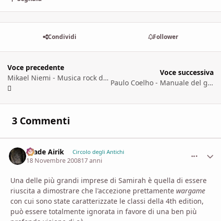
Condividi
Follower
Voce precedente
Voce successiva
Mikael Niemi - Musica rock da Vittula
Paulo Coelho - Manuale del guerriero della luce
3 Commenti
Hiade Airik
comment_
Stati
Circolo degli Antichi
18 Novembre 2008
17 anni
Una delle più grandi imprese di Samirah è quella di essere
riuscita a dimostrare che l'accezione prettamente
wargame
con cui sono state caratterizzate le classi della 4th edition,
può essere totalmente ignorata in favore di una ben più