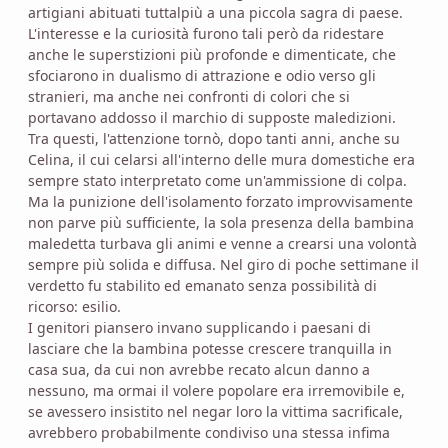
artigiani abituati tuttalpiù a una piccola sagra di paese.
L'interesse e la curiosità furono tali però da ridestare
anche le superstizioni più profonde e dimenticate, che
sfociarono in dualismo di attrazione e odio verso gli
stranieri, ma anche nei confronti di colori che si
portavano addosso il marchio di supposte maledizioni.
Tra questi, l'attenzione tornò, dopo tanti anni, anche su
Celina, il cui celarsi all'interno delle mura domestiche era
sempre stato interpretato come un'ammissione di colpa.
Ma la punizione dell'isolamento forzato improvvisamente
non parve più sufficiente, la sola presenza della bambina
maledetta turbava gli animi e venne a crearsi una volontà
sempre più solida e diffusa. Nel giro di poche settimane il
verdetto fu stabilito ed emanato senza possibilità di
ricorso: esilio.
I genitori piansero invano supplicando i paesani di
lasciare che la bambina potesse crescere tranquilla in
casa sua, da cui non avrebbe recato alcun danno a
nessuno, ma ormai il volere popolare era irremovibile e,
se avessero insistito nel negar loro la vittima sacrificale,
avrebbero probabilmente condiviso una stessa infima