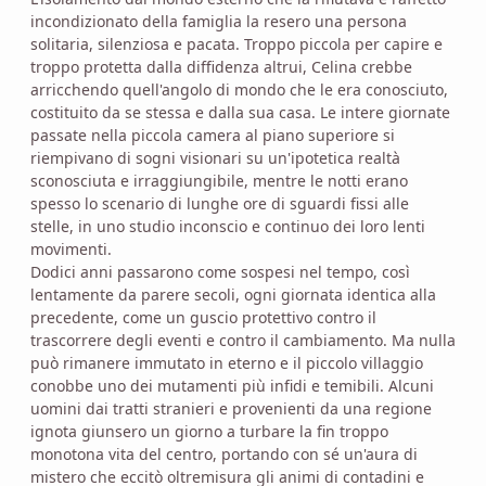
incondizionato della famiglia la resero una persona
solitaria, silenziosa e pacata. Troppo piccola per capire e
troppo protetta dalla diffidenza altrui, Celina crebbe
arricchendo quell'angolo di mondo che le era conosciuto,
costituito da se stessa e dalla sua casa. Le intere giornate
passate nella piccola camera al piano superiore si
riempivano di sogni visionari su un'ipotetica realtà
sconosciuta e irraggiungibile, mentre le notti erano
spesso lo scenario di lunghe ore di sguardi fissi alle
stelle, in uno studio inconscio e continuo dei loro lenti
movimenti.
Dodici anni passarono come sospesi nel tempo, così
lentamente da parere secoli, ogni giornata identica alla
precedente, come un guscio protettivo contro il
trascorrere degli eventi e contro il cambiamento. Ma nulla
può rimanere immutato in eterno e il piccolo villaggio
conobbe uno dei mutamenti più infidi e temibili. Alcuni
uomini dai tratti stranieri e provenienti da una regione
ignota giunsero un giorno a turbare la fin troppo
monotona vita del centro, portando con sé un'aura di
mistero che eccitò oltremisura gli animi di contadini e