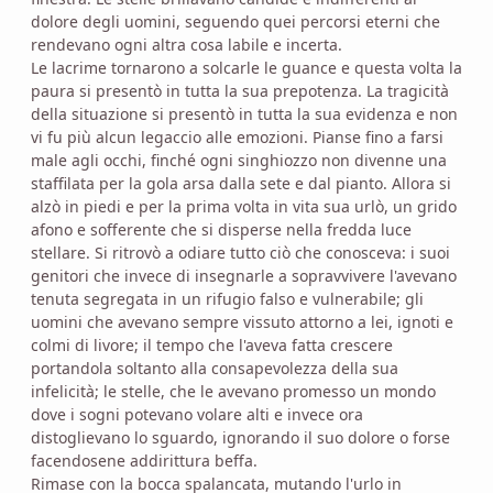
dolore degli uomini, seguendo quei percorsi eterni che
rendevano ogni altra cosa labile e incerta.
Le lacrime tornarono a solcarle le guance e questa volta la
paura si presentò in tutta la sua prepotenza. La tragicità
della situazione si presentò in tutta la sua evidenza e non
vi fu più alcun legaccio alle emozioni. Pianse fino a farsi
male agli occhi, finché ogni singhiozzo non divenne una
staffilata per la gola arsa dalla sete e dal pianto. Allora si
alzò in piedi e per la prima volta in vita sua urlò, un grido
afono e sofferente che si disperse nella fredda luce
stellare. Si ritrovò a odiare tutto ciò che conosceva: i suoi
genitori che invece di insegnarle a sopravvivere l'avevano
tenuta segregata in un rifugio falso e vulnerabile; gli
uomini che avevano sempre vissuto attorno a lei, ignoti e
colmi di livore; il tempo che l'aveva fatta crescere
portandola soltanto alla consapevolezza della sua
infelicità; le stelle, che le avevano promesso un mondo
dove i sogni potevano volare alti e invece ora
distoglievano lo sguardo, ignorando il suo dolore o forse
facendosene addirittura beffa.
Rimase con la bocca spalancata, mutando l'urlo in