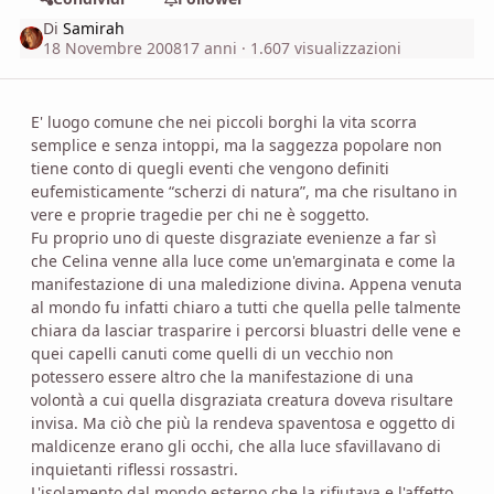
Di
Samirah
18 Novembre 2008
17 anni
· 1.607 visualizzazioni
E' luogo comune che nei piccoli borghi la vita scorra
semplice e senza intoppi, ma la saggezza popolare non
tiene conto di quegli eventi che vengono definiti
eufemisticamente “scherzi di natura”, ma che risultano in
vere e proprie tragedie per chi ne è soggetto.
Fu proprio uno di queste disgraziate evenienze a far sì
che Celina venne alla luce come un'emarginata e come la
manifestazione di una maledizione divina. Appena venuta
al mondo fu infatti chiaro a tutti che quella pelle talmente
chiara da lasciar trasparire i percorsi bluastri delle vene e
quei capelli canuti come quelli di un vecchio non
potessero essere altro che la manifestazione di una
volontà a cui quella disgraziata creatura doveva risultare
invisa. Ma ciò che più la rendeva spaventosa e oggetto di
maldicenze erano gli occhi, che alla luce sfavillavano di
inquietanti riflessi rossastri.
L'isolamento dal mondo esterno che la rifiutava e l'affetto