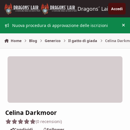
Vai al contenuto
Dragons´ Lair
Accedi
Nuova procedura di approvazione delle iscrizioni
Nas
Home
Blog
Generico
Il gatto di giada
Celina Darkm
Celina Darkmoor
(0 recensioni)
Condividi
Follower