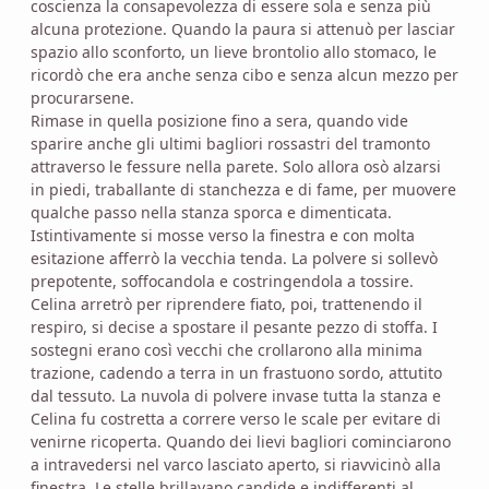
coscienza la consapevolezza di essere sola e senza più
alcuna protezione. Quando la paura si attenuò per lasciar
spazio allo sconforto, un lieve brontolio allo stomaco, le
ricordò che era anche senza cibo e senza alcun mezzo per
procurarsene.
Rimase in quella posizione fino a sera, quando vide
sparire anche gli ultimi bagliori rossastri del tramonto
attraverso le fessure nella parete. Solo allora osò alzarsi
in piedi, traballante di stanchezza e di fame, per muovere
qualche passo nella stanza sporca e dimenticata.
Istintivamente si mosse verso la finestra e con molta
esitazione afferrò la vecchia tenda. La polvere si sollevò
prepotente, soffocandola e costringendola a tossire.
Celina arretrò per riprendere fiato, poi, trattenendo il
respiro, si decise a spostare il pesante pezzo di stoffa. I
sostegni erano così vecchi che crollarono alla minima
trazione, cadendo a terra in un frastuono sordo, attutito
dal tessuto. La nuvola di polvere invase tutta la stanza e
Celina fu costretta a correre verso le scale per evitare di
venirne ricoperta. Quando dei lievi bagliori cominciarono
a intravedersi nel varco lasciato aperto, si riavvicinò alla
finestra. Le stelle brillavano candide e indifferenti al