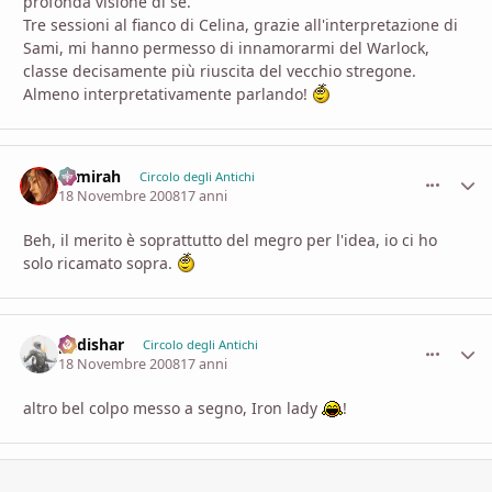
profonda visione di sè.
Tre sessioni al fianco di Celina, grazie all'interpretazione di
Sami, mi hanno permesso di innamorarmi del Warlock,
classe decisamente più riuscita del vecchio stregone.
Almeno interpretativamente parlando!
Samirah
comment_
Stati
Circolo degli Antichi
18 Novembre 2008
17 anni
Beh, il merito è soprattutto del megro per l'idea, io ci ho
solo ricamato sopra.
padishar
comment_
Stati
Circolo degli Antichi
18 Novembre 2008
17 anni
altro bel colpo messo a segno, Iron lady
!