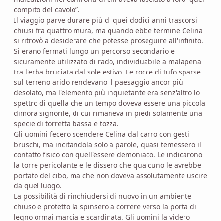
compito del cavolo”.
Il viaggio parve durare più di quei dodici anni trascorsi
chiusi fra quattro mura, ma quando ebbe termine Celina
si ritrovò a desiderare che potesse proseguire all'infinito.
Si erano fermati lungo un percorso secondario e
sicuramente utilizzato di rado, individuabile a malapena
tra l'erba bruciata dal sole estivo. Le rocce di tufo sparse
sul terreno arido rendevano il paesaggio ancor più
desolato, ma l'elemento più inquietante era senz'altro lo
spettro di quella che un tempo doveva essere una piccola
dimora signorile, di cui rimaneva in piedi solamente una
specie di torretta bassa e tozza.
Gli uomini fecero scendere Celina dal carro con gesti
bruschi, ma incitandola solo a parole, quasi temessero il
contatto fisico con quell'essere demoniaco. Le indicarono
la torre pericolante e le dissero che qualcuno le avrebbe
portato del cibo, ma che non doveva assolutamente uscire
da quel luogo.
La possibilità di rinchiudersi di nuovo in un ambiente
chiuso e protetto la spinsero a correre verso la porta di
legno ormai marcia e scardinata. Gli uomini la videro