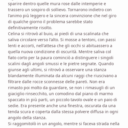
sparire dentro quelle mura rose dalle intemperie e
trassero un sospiro di sollievo. Tornarono indietro con
l'animo più leggero e la sincera convinzione che nel giro
di qualche giorno il problema sarebbe stato
definitivamente risolto.
Celina si ritrovò al buio, ai piedi di una scalinata che
saliva circolare verso l'alto. Si mosse a tentoni, con passi
lenti e accorti, nell'attesa che gli occhi si abituassero a
quella nuova condizione di oscurità. Mentre saliva col
fiato corto per la paura cominciò a distinguere i singoli
scalini dagli angoli smussi e le pietre segnate. Quando
giunse agli ultimi, si ritrovò a osservare una stanza
blandamente illuminata da alcuni raggi che riuscivano a
filtrare dalle rocce sconnesse delle pareti. Non era
rimasto poi molto da guardare, se non i rimasugli di un
giaciglio rinsecchito, un comodino dal piano di marmo
spaccato in più parti, un piccolo tavolo ovale e un paio di
sedie. Era presente anche una finestra, oscurata da una
tenda scura e coperta dalla stessa polvere diffusa in ogni
angolo della stanza.
Si raggomitolò in un angolo, mentre si faceva strada nella