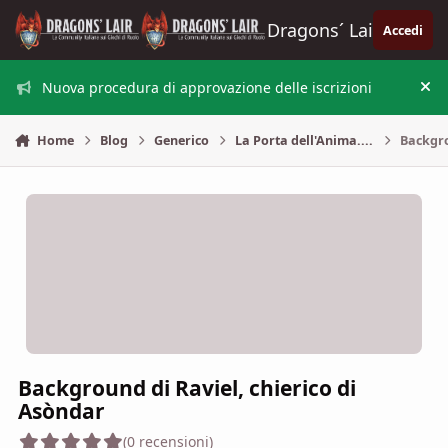
Vai al contenuto
Dragons´ Lair
Accedi
Nuova procedura di approvazione delle iscrizioni
Nas
Home
Blog
Generico
La Porta dell'Anima....
Backgro
Background di Raviel, chierico di
Asòndar
(0 recensioni)