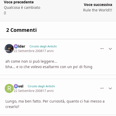
Voce precedente
Voce successiva
Qualcosa è cambiato
Rule the World!!!
2 Commenti
Balder
comment_
Stati
Circolo degli Antichi
22 Settembre 2008
17 anni
ah come non si può leggere...
bha... e io che volevo esaltarmi con un po' di fsing
Revel
comment_
Stati
Circolo degli Antichi
22 Settembre 2008
17 anni
Lungo, ma ben fatto. Per curiosità, quanto ci hai messo a
crearlo?