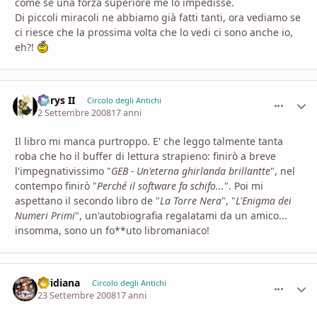
come se una forza superiore me lo impedisse.
Di piccoli miracoli ne abbiamo già fatti tanti, ora vediamo se
ci riesce che la prossima volta che lo vedi ci sono anche io,
eh?!
Aerys II
comment_
Stati
Circolo degli Antichi
2 Settembre 2008
17 anni
Il libro mi manca purtroppo. E' che leggo talmente tanta
roba che ho il buffer di lettura strapieno: finirò a breve
l'impegnativissimo "
GEB - Un'eterna ghirlanda brillantte
", nel
contempo finirò "
Perché il software fa schifo...
". Poi mi
aspettano il secondo libro de "
La Torre Nera
", "
L'Enigma dei
Numeri Primi
", un'autobiografia regalatami da un amico...
insomma, sono un fo**uto libromaniaco!
viridiana
comment_
Stati
Circolo degli Antichi
23 Settembre 2008
17 anni