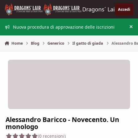
Vai al contenuto
Dragons´ Lair
Accedi
Nuova procedura di approvazione delle iscrizioni
Nas
Home
Blog
Generico
Il gatto di giada
Alessandro B
Alessandro Baricco - Novecento. Un
monologo
(0 recensioni)