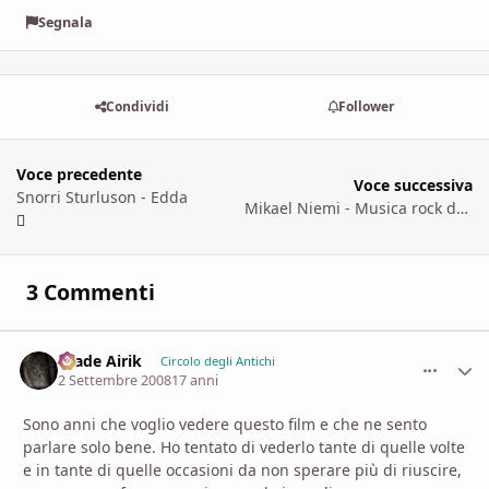
Segnala
Condividi
Follower
Voce precedente
Voce successiva
Snorri Sturluson - Edda
Mikael Niemi - Musica rock da Vittula
3 Commenti
Hiade Airik
comment_
Stati
Circolo degli Antichi
2 Settembre 2008
17 anni
Sono anni che voglio vedere questo film e che ne sento
parlare solo bene. Ho tentato di vederlo tante di quelle volte
e in tante di quelle occasioni da non sperare più di riuscire,