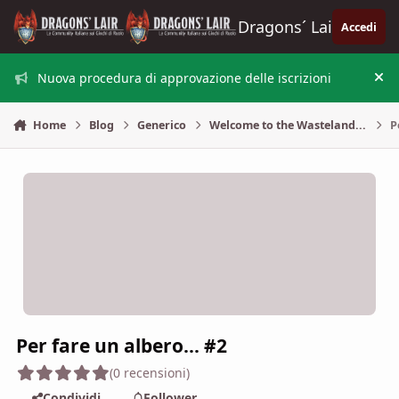
Vai al contenuto
Dragons´ Lair
Accedi
Nuova procedura di approvazione delle iscrizioni
Nas
Home
Blog
Generico
Welcome to the Wasteland...
P
Per fare un albero... #2
(0 recensioni)
Condividi
Follower