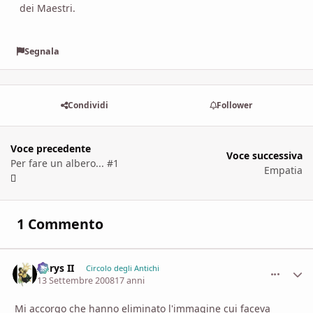
dei Maestri.
Segnala
Condividi
Follower
Voce precedente
Voce successiva
Per fare un albero... #1
Empatia
1 Commento
Aerys II
comment_
Stati
Circolo degli Antichi
13 Settembre 2008
17 anni
Mi accorgo che hanno eliminato l'immagine cui faceva