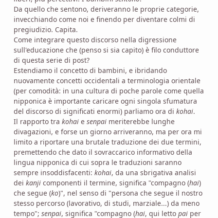
Da quello che sentono, deriveranno le proprie categorie,
invecchiando come noi e finendo per diventare colmi di
pregiudizio. Capita.
Come integrare questo discorso nella digressione
sull'educazione che (penso si sia capito) è filo conduttore
di questa serie di post?
Estendiamo il concetto di bambini, e ibridando
nuovamente concetti occidentali a terminologia orientale
(per comodità: in una cultura di poche parole come quella
nipponica è importante caricare ogni singola sfumatura
del discorso di significati enormi) parliamo ora di
kohai
.
Il rapporto tra
kohai
e
senpai
meriterebbe lunghe
divagazioni, e forse un giorno arriveranno, ma per ora mi
limito a riportare una brutale traduzione dei due termini,
premettendo che dato il sovraccarico informativo della
lingua nipponica di cui sopra le traduzioni saranno
sempre insoddisfacenti:
kohai
, da una sbrigativa analisi
dei
kanji
componenti il termine, significa "compagno (
hai
)
che segue (
ko
)", nel senso di "persona che segue il nostro
stesso percorso (lavorativo, di studi, marziale...) da meno
tempo";
senpai
, significa "compagno (
hai
, qui letto
pai
per