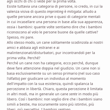
agli occhi di chi ci vede per la prima volta.
Esiste tuttavia una categoria di persone, io credo, in cui la
valenza visiva di questo
imprinting
è mitigata: alludo a
quelle persone ancora prive o quasi di categorie mentali
in cui incasellare una persona in base alla sua apparenza,
ossia i bambini: quante volte sentiamo dire che i bambini
riconoscono al volo le persone buone da quelle cattive?
Spesso, mi pare.
Allo stesso modo, un cane solitamente scodinzola ai nostri
amici e abbaia agli estranei e ai
malintenzionati/disturbatori, pur incontrandoli per la
prima volta. Perché?
Perché un cane non ha categorie, ecco perché, dunque
deve fare attenzione doppia nel giudizio. Un cane non si
basa esclusivamente su un senso primario (nel suo caso
l'olfatto) per giudicare un individuo al momento
dell'impatto con la sua esistenza, quindi spalanca la
percezione in libertà. Chiaro, questa percezione è limitata
in altri modi, ma in generale un cane
sente
in modo più
libero. Così i bambini: non voglio dire che i bambini siano
simili a bestie, ma sicuramente sono più istintivi, più
liberi, più percettivi. I bambini
sentono
.