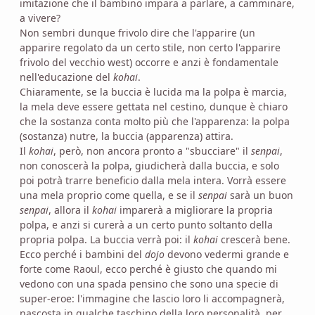
imitazione che il bambino impara a parlare, a camminare,
a vivere?
Non sembri dunque frivolo dire che l'apparire (un
apparire regolato da un certo stile, non certo l'apparire
frivolo del vecchio west) occorre e anzi è fondamentale
nell'educazione del
kohai
.
Chiaramente, se la buccia è lucida ma la polpa è marcia,
la mela deve essere gettata nel cestino, dunque è chiaro
che la sostanza conta molto più che l'apparenza: la polpa
(sostanza) nutre, la buccia (apparenza) attira.
Il
kohai
, però, non ancora pronto a "sbucciare" il
senpai
,
non conoscerà la polpa, giudicherà dalla buccia, e solo
poi potrà trarre beneficio dalla mela intera. Vorrà essere
una mela proprio come quella, e se il
senpai
sarà un buon
senpai
, allora il
kohai
imparerà a migliorare la propria
polpa, e anzi si curerà a un certo punto soltanto della
propria polpa. La buccia verrà poi: il
kohai
crescerà bene.
Ecco perché i bambini del
dojo
devono vedermi grande e
forte come Raoul, ecco perché è giusto che quando mi
vedono con una spada pensino che sono una specie di
super-eroe: l'immagine che lascio loro li accompagnerà,
nascosta in qualche taschino della loro personalità, per